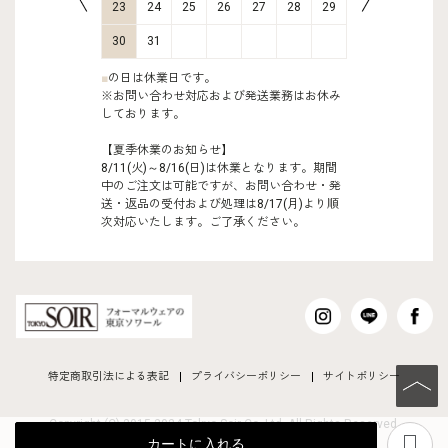
30
31
23
24
25
26
27
28
29
27
28
30
31
■
の日は休業日です。
※お問い合わせ対応および発送業務はお休み
しております。
【夏季休業のお知らせ】
8/11(火)～8/16(日)は休業となります。期間
中のご注文は可能ですが、お問い合わせ・発
送・返品の受付および処理は8/17(月)より順
次対応いたします。ご了承ください。
特定商取引法による表記
プライバシーポリシー
サイトポリシー
PAGE TO
Copyright (C) 2015-2024 Tokyo Soir Co ,Ltd. All Rights Reserved.
あ
カートに入れる