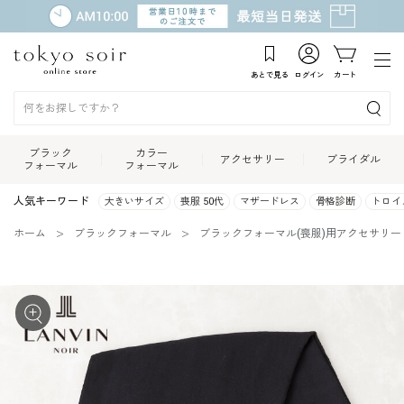
あとで見る
ログイン
カート
ブラック
カラー
アクセサリー
ブライダル
フォーマル
フォーマル
人気キーワード
大きいサイズ
喪服 50代
マザードレス
骨格診断
トロイ
ホーム
ブラックフォーマル
ブラックフォーマル(喪服)用アクセサリー