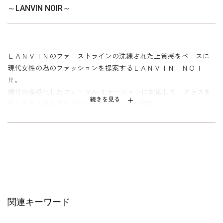
※日本製
～LANVIN NOIR～
その他
※モデル着用 ブラックフォーマル：
0710613
、イヤリ
ング：
5652200
、バッグ：
5320261
ＬＡＮＶＩＮのファーストラインの洗練された上質感をベースに
現代女性の為のファッションを提案するＬＡＮＶＩＮ ＮＯＩ
Ｒ。
現代の多様化したフォーマル オケージョンに対応して、クラスを
続きを見る
感じさせる高品質なブラックフォーマルを提案。
キーワードは「モダン」「エレガント」そして「シャープ」
時代に流されない確かな美意識とモダンな感性を兼ね備えた大人
の女性のためのブラックフォーマル。
関連キーワード