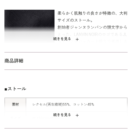
柔らかく肌触りの良さが特徴の、大判
サイズのストール。
創始者ジャンヌランバンの頭文字から
とった、LANVIN NOIRのロゴであるJL
続きを見る
モチーフをジャカード織りで表現しま
した。
近づいてみるとわかるさりげない高級
商品詳細
感がポイント。
薄手で季節の変わり目にぴったりの、
年間通してお使いいただけるストール
です。
■ストール
素材
レクセル(再生繊維)55%、コットン45%
続きを見る
サイズ
縦:190cm×横:70cm