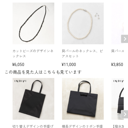
カットビーズのデザインネ
貝パールのネックレス、ピ
貝パール
ックレス
アスセット
6,050
11,000
3,850
この商品を見た人はこちらも見ています
切り替えデザインの手提げ
横長デザインのリボン手提
【撥水加