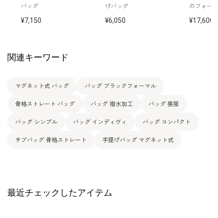
バッグ
げバッグ
のフォー
7,150
6,050
17,600
関連キーワード
マグネット式 バッグ
バッグ ブラックフォーマル
骨格ストレート バッグ
バッグ 撥水加工
バッグ 喪服
バッグ シンプル
バッグ インディヴィ
バッグ コンパクト
サブバッグ 骨格ストレート
手提げバッグ マグネット式
最近チェックしたアイテム