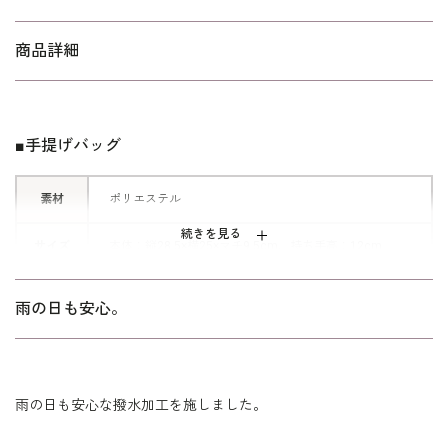
■お揃いデザイン
商品詳細
お揃いデザインの
バッグ
もご用意いた
しました。
合わせてお持ちいただいた時にちょう
■手提げバッグ
どいいバランスで仕上げています。
素材
ポリエステル
続きを見る
サイズ
本体：縦28.5×横25×マチ9.5cm、持ち手高：12cm
マグネット式開閉 / スラッシュタイプ内ポケット
雨の日も安心。
その他
※日本製
※モデル着用 ブラックフォーマル：
4103621
雨の日も安心な撥水加工を施しました。