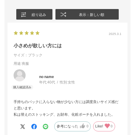
絞り込み
表示：新しい順
2025.3.1
小さめが欲しい方には
サイズ：ブラック
用途
:喪服
no name
年代:
40代
性別:
女性
手持ちのバックに入らない物が少ない方には調度良いサイズ感だ
と思います。
私は替えのストッキング、お財布、化粧ポーチを入れました。
参考になった
0
Like!
0