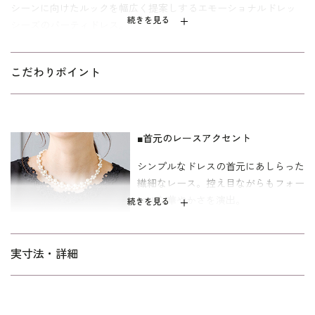
シーンに向けたルックを幅広く提案しするエモーショナルドレッ
続きを見る
シーズのパーティドレス。
艶やかなソフトオーガンと、透け感が美しいシフォンジョーゼッ
トを組み合わせた上品なドレス。歩くたびに軽やかに揺れるシル
こだわりポイント
エットが、女性らしさを一層引き立てます。首元には繊細なレー
スをあしらい、控えめながらもフォーマルな華やかさを演出。無
駄のないシンプルなデザインで、年代を問わず着こなせる1着で
■首元のレースアクセント
す。結婚式やパーティーなど、特別な日を上品に彩ります。
シンプルなドレスの首元にあしらった
30～40代を中心とした、メリハリのあるボディラインに適した
繊細なレース。控え目ながらもフォー
「標準」の寸法を使用しています。サイズ表記はイタリア式で
マルな華やかさを演出。
す。
続きを見る
■シフォンジョーゼットで軽やかに
実寸法・詳細
袖には透け感のあるきれいなシフォン
ジョーゼットを使用。透け感がありな
がら、ほどよくハリと落ち感のある上