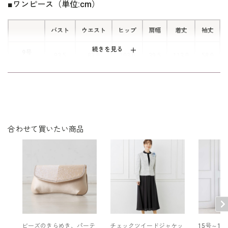
■ワンピース（単位:cm）
品な素材です。
バスト
ウエスト
ヒップ
肩幅
着丈
袖丈
続きを見る
9号
93.5
83.0
103.0
39.5
113.0
58.0
(38)
11号
97.5
87.0
107.0
40.0
114.0
58.5
(40)
13号
101.5
91.0
111.0
40.5
115.0
59.0
(42)
合わせて買いたい商品
表地：ポリエステル100％
袖
表側 ポリエステル100％
裏側 ナイロン 100％
素材
襟ぐりレース
レーヨン50％
綿 50％
裏地：ポリエステル100％
ビーズのきらめき、パーテ
チェックツイードジャケッ
15号～1