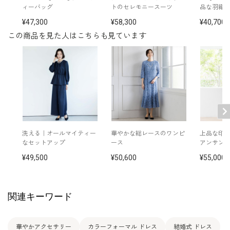
ィーバッグ
トのセレモニースーツ
品な羽織
洗濯方法：クリーニング
後ろファスナー
47,300
58,300
40,700
※モデル着用：
この商品を見た人はこちらも見ています
その他
イヤリング /
5551335-10
ネックレス /
5519224-10
バッグ /
5520115-31
※モデル：身長165cm 9号着用
洗える｜オールマイティー
華やかな総レースのワンピ
上品な印
なセットアップ
ース
アンサン
49,500
50,600
55,000
関連キーワード
華やかアクセサリー
カラーフォーマル ドレス
結婚式 ドレス