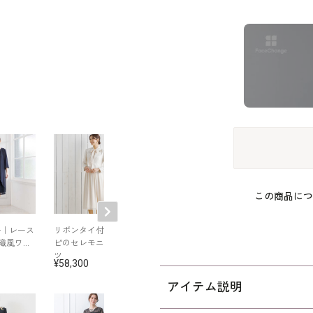
この商品につ
号｜レース
リボンタイ付きワン
リボンタイ付きワン
腰周りすっきり
織風ワン
ピのセレモニースー
ピのセレモニースー
る、着回し自在
ツ
ツ
ルインワン
58,300
58,300
39,600
アイテム説明