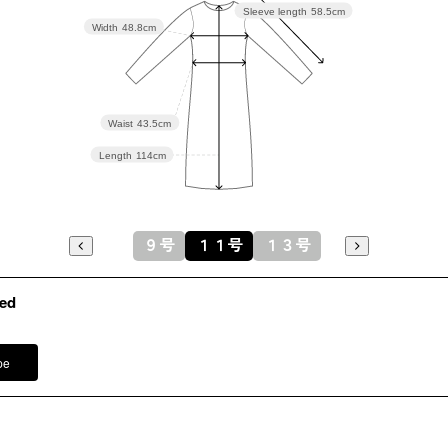
Sleeve length
58.5cm
13号
Width
48.8cm
101.5
(42)
Waist
43.5cm
表地：ポリ
Length
114cm
表側 
裏側 
素材
襟ぐ
９号
１１号
１３号
レー
綿
ed
裏地：ポリ
pe
洗濯方法
後ろファ
※モデル
その他
イヤリング