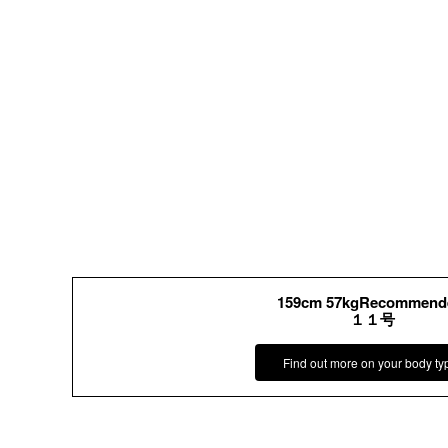
159cm 57kgRecommend
１１号
Find out more on your body ty