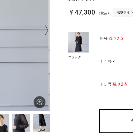
￥47,300
430ポイ
（税込）
９号
残り2点
ブラック
１１号
×
１３号
残り2点