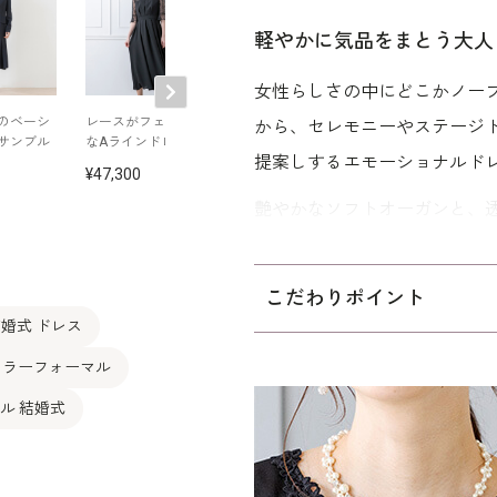
軽やかに気品をまとう大人
女性らしさの中にどこかノー
のベーシ
レースがフェミニン
米沢織ジャカードの
レースがフェミ
から、セレモニーやステージ
サンブル
なAラインドレス
涼し気なワンピース
なAラインドレ
提案しするエモーショナルド
47,300
42,900
47,300
艶やかなソフトオーガンと、
た上品なドレス。歩くたびに
き立てます。首元には繊細な
こだわりポイント
かさを演出。無駄のないシン
婚式 ドレス
です。結婚式やパーティーな
カラーフォーマル
30～40代を中心とした、メ
ル 結婚式
使用しています。サイズ表記