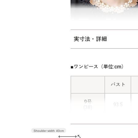
実寸法・詳細
■ワンピース（単位:cm）
バスト
9号
93.5
(38)
11号
97.5
(40)
Shoulder width
40cm