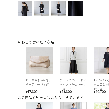
合わせて買いたい商品
ビーズのきらめき、
チェックツイードジ
15号～19
パーティーバッグ
ャケットのセレモニ
が上品な羽
ースーツ
ピース
47,300
58,300
40,700
この商品を見た人はこちらも見ています