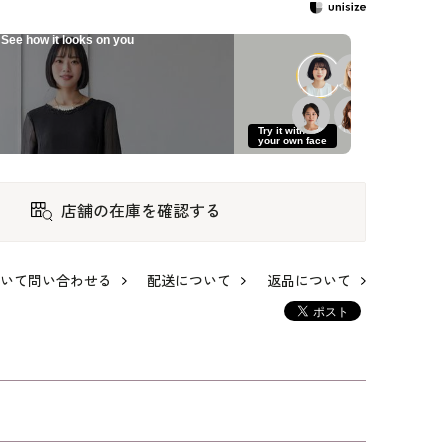
See how it looks on you
Try it with
your own face
店舗の在庫を確認する
いて問い合わせる
配送について
返品について
見せ
素材感の変化で魅せ
上品なジャカードジ
洗える｜たっぷりギ
オー
る大人のセレモニー
ャケットのセレモニ
ャザーの大人フレア
スーツ
ースーツ
ーワンピース
48,400
61,600
47,300