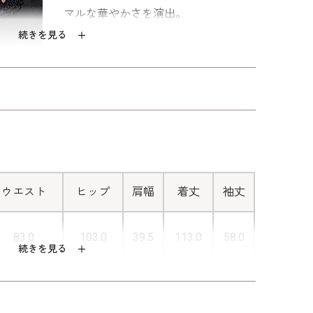
マルな華やかさを演出。
続きを見る
■シフォンジョーゼットで軽やかに
袖には透け感のあるきれいなシフォン
ジョーゼットを使用。透け感がありな
がら、ほどよくハリと落ち感のある上
品な素材です。
ウエスト
ヒップ
肩幅
着丈
袖丈
83.0
103.0
39.5
113.0
58.0
続きを見る
87.0
107.0
40.0
114.0
58.5