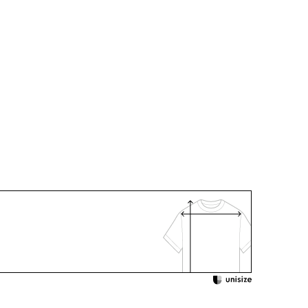
91.0
111.0
40.5
115.0
59.0
エステル100％
袖
ポリエステル100％
ナイロン 100％
りレース
ヨン50％
 50％
エステル100％
：クリーニング
スナー
着用：
 /
5551335-10