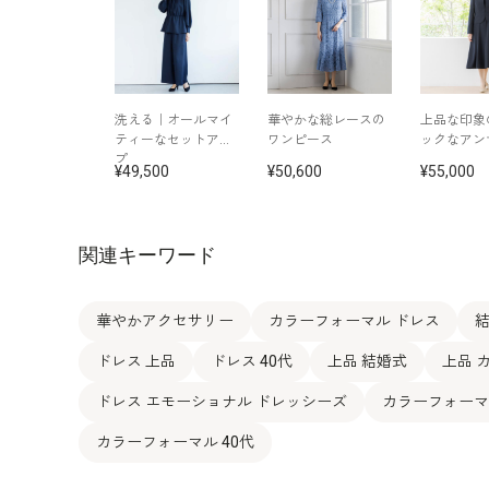
洗える｜オールマイ
華やかな総レースの
上品な印象
ティーなセットアッ
ワンピース
ックなアン
プ
49,500
50,600
55,000
関連キーワード
華やかアクセサリー
カラーフォーマル ドレス
結
ドレス 上品
ドレス 40代
上品 結婚式
上品 
ドレス エモーショナル ドレッシーズ
カラーフォーマ
カラーフォーマル 40代