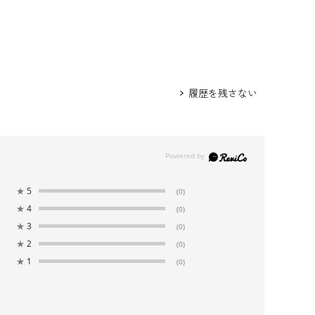
 /
5519224-10
520115-31
身長165cm 9号着用
履歴を残さない
★
5
(0)
★
4
(0)
★
3
(0)
★
2
(0)
★
1
(0)