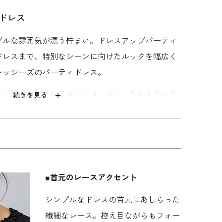
ドレス
ブルな雰囲気が漂う佇まい。ドレスアップパーティ
ニン
テープ刺繍がポイン
ラッセルレース×チュ
レース×シャンタンが
ドレスまで、特別なシーンに向けたルックを幅広く
ス
トのフィットアンド
ールレースのふんわ
美しいロングドレス
レッシーズのパーティドレス。
フレアドレス
りドレス
53,900
42,900
42,900
透け感が美しいシフォンジョーゼットを組み合わせ
続きを見る
軽やかに揺れるシルエットが、女性らしさを一層引
レースをあしらい、控えめながらもフォーマルな華
プルなデザインで、年代を問わず着こなせる1着
ど、特別な日を上品に彩ります。
リハリのあるボディラインに適した「標準」の寸法を
■首元のレースアクセント
はイタリア式です。
シンプルなドレスの首元にあしらった
繊細なレース。控え目ながらもフォー