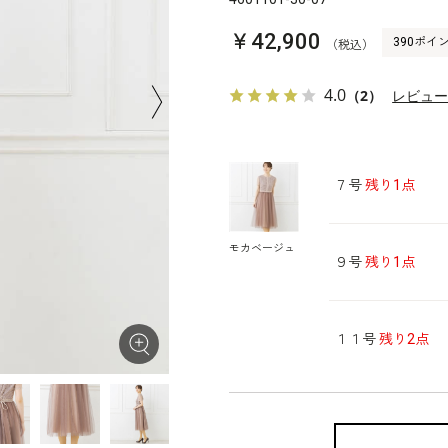
￥42,900
390ポイ
（税込）
4.0
（2）
レビュ
７号
残り1点
モカベージュ
９号
残り1点
１１号
残り2点