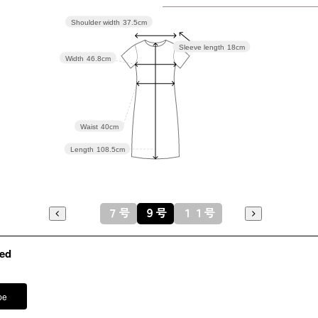
9号
93.5
(38)
Shoulder width
37.5cm
Sleeve length
18cm
11号
Width
46.8cm
97.5
(40)
Waist
40cm
表地：上身
Length
108.5cm
素材
下身頃 /
裏地：ポリ
７号
９号
１１号
洗濯方法
後ろファ
※モデル
ed
その他
イヤリング
バッグ /
5
pe
※モデル：