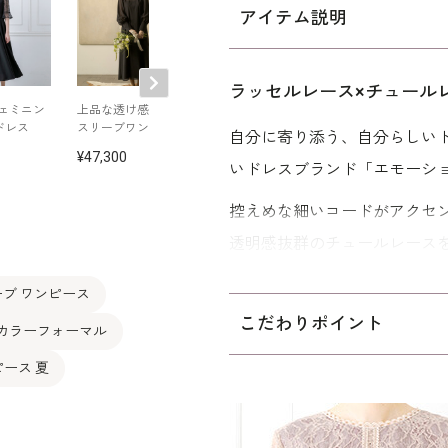
アイテム説明
ラッセルレース×チュール
ェミニン
上品な透け感のパフ
レース×シャンタンが
マーメイドライ
ドレス
スリーブワンピース
美しいロングドレス
ワンピース
自分に寄り添う、自分らしい
47,300
42,900
42,900
いドレスブランド「エモーシ
控えめな細いコードがアクセ
透明感抜群のチュールレース
ングさせ、レトロ感で人気の
ブ ワンピース
しい雰囲気のドレスは結婚式
こだわりポイント
 カラーフォーマル
めです。
ース 夏
20代向けのスリムな寸法なの
式です。