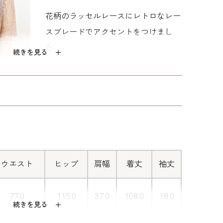
ャブルフォーマルのお洗濯方法
をご覧下さい。
花柄のラッセルレースにレトロなレー
スブレードでアクセントをつけまし
た。
続きを見る
■リボンのレースアップ
バックスタイルはリボンのレースアッ
プ式。 華やかでサイズ調整もできる
嬉しい仕様です。
ウエスト
ヒップ
肩幅
着丈
袖丈
77.0
115.0
37.0
108.0
18.0
■ふんわりチュールレース
続きを見る