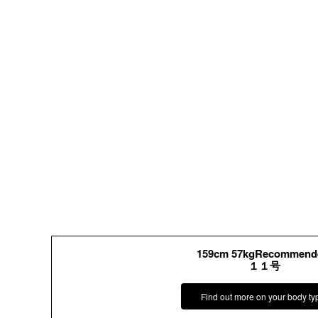
159cm 57kgRecommend
１１号
Find out more on your body ty