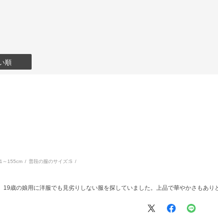
い順
51～155cm
普段の服のサイズ:
S
、19歳の娘用に洋服でも見劣りしない服を探していました。上品で華やかさもあり