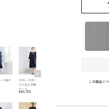
ース袖の
15号～19号｜レース
WEB限定｜フラワー
WEB限定｜袖ス
この商品につ
が上品な羽織風ワン
レースのボリューム
トテントライン
ピース
スリーブドレス
ス
40,700
33,000
31,900