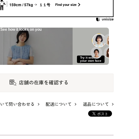
159cm / 57kg
１１号
Find your size
See how it looks on you
Try it with
your own face
店舗の在庫を確認する
リッ
腰周りすっきり見せ
チェックツイードジ
ケープ付き前開きの
いて問い合わせる
配送について
返品について
ドレ
る、着回し自在オー
ャケットのセレモニ
ロングドレス
ルインワン
ースーツ
39,600
58,300
33,000