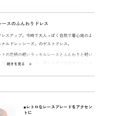
レースのふんわりドレス
ンの
分量感たっぷりのフ
華やかな総レースの
つぼみのようなフリ
レアーワンピース
ワンピース
ルスリーブのワンピ
ドレスアップ。今時で大人っぽく自然で着心地のよ
ース
49,500
50,600
44,000
ョナルドレッシーズ」のゲストドレス。
ントの花柄の軽いラッセルレースとふんわりと軽い
を組み合わせたドレス。異なる透け感素材をドッキ
続きを見る
レースブレードでアクセントをつけました。可愛ら
や成人式の２次会、卒業パーティや謝恩会におすす
で、華奢な方にもおすすめ。 サイズ表記はイタリア
■レトロなレースブレードをアクセン
トに