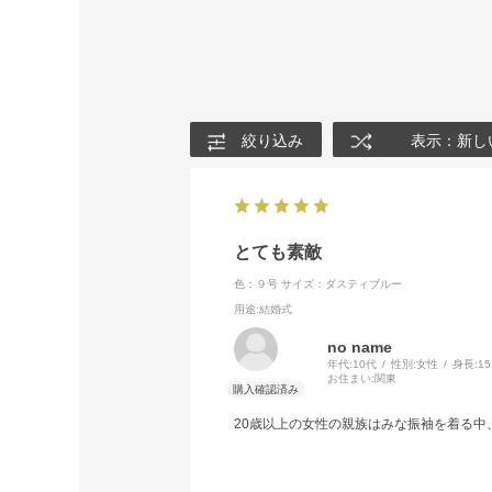
絞り込み
表示：新し
とても素敵
色：９号
サイズ：ダスティブルー
用途
:結婚式
no name
年代:
10代
性別:
女性
身長:
1
お住まい:
関東
20歳以上の女性の親族はみな振袖を着る中