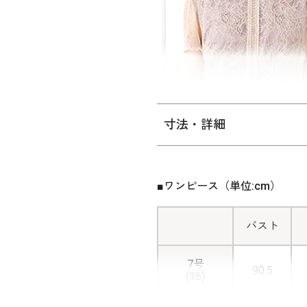
ご自宅でのお洗濯は
ウォッシ
寸法・詳細
■ワンピース（単位:cm）
バスト
7号
90.5
(36)