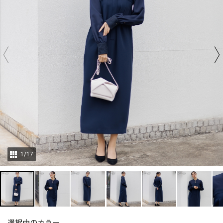
1
/
17