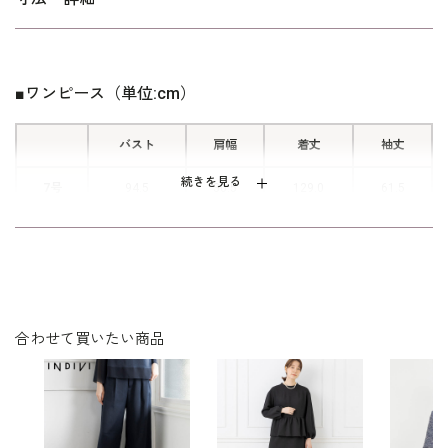
ン
後ろはゴム仕様で、華奢見えと快適な
着心地を両立。
■ワンピース（単位:cm）
バスト
肩幅
着丈
袖丈
■レース袖と貝ボタンのさりげないア
クセント
続きを見る
7号
94.5
30.5
129.0
61.5
細部までこだわったデザインで、上品
9号
97.5
40.0
129.5
62.5
な女性らしさを演出。
11号
101.5
40.5
130.5
63.0
■前開きファスナー
13号
105.5
41.0
131.5
63.5
合わせて買いたい商品
着脱がしやすく、忙しい朝にも嬉しい
15号
110.5
42.0
132.0
63.5
実用的な前開き仕様。
表地：ポリエステル100％