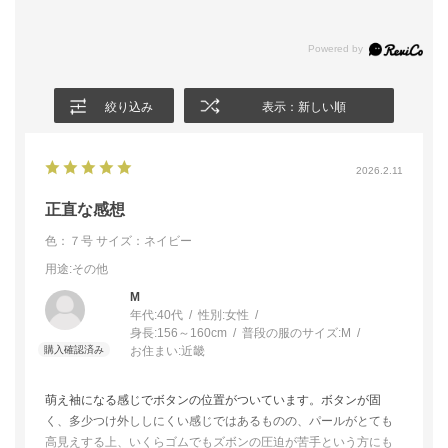
絞り込み
表示：新しい順
2026.2.11
正直な感想
色：７号
サイズ：ネイビー
用途
:その他
M
年代:
40代
性別:
女性
身長:
156～160cm
普段の服のサイズ:
M
お住まい:
近畿
萌え袖になる感じでボタンの位置がついています。ボタンが固
く、多少つけ外ししにくい感じではあるものの、パールがとても
高見えする上、いくらゴムでもズボンの圧迫が苦手という方にも