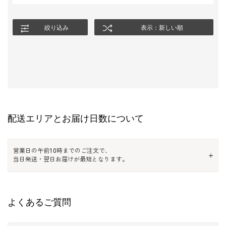
のが嬉しいです◎
後ろがゴム仕様で見た目以上に楽な着心地なのに、ちゃんと細見
絞り込み
表示：新しい順
えするのも推しポイントです。
Iラインのシルエットも、体のラインを拾いすぎずきれいに見せて
くれます。
袖のカフスのレースデザインは、手元が見える瞬間にふと気づか
れるようなデザインに。
さりげないのに、ちゃんとおしゃれ見えするところがお気に入り
です。
配送エリアとお届け日数について
結婚式などのオケージョンはもちろん、食事会やちょっと特別な
日にも使えそうで、
営業日の午前10時までのご注文で、
1枚持っておくとかなり頼れるドレスだと思います◎
当日発送・翌日お届けが最短となります。
よくあるご質問