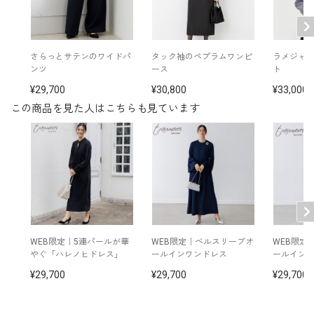
素材
別布：ポリエステル100％
■便利な両脇ポケット
レース:ナイロン100％
ふとしたときにさっと小物を入れるこ
洗濯方法：ご自宅で手洗い可
とができる便利なポケットを両脇に配
さらっとサテンのワイドパ
タック袖のペプラムワンピ
ラメジャ
ポケット付き
置しています。
ンツ
ース
ト
フロントオープンタイプ
※モデル着用：
29,700
30,800
33,000
その他
イヤリング /
5551435-10
この商品を見た人はこちらも見ています
バッグ /
5520115-00
バッグ /
5820394-10
※モデル：身長168cm 9号着用
WEB限定｜5連パールが華
WEB限定｜ベルスリーブオ
WEB限定
ぐ「ハレノヒドレス」
ールインワンドレス
ールイン
29,700
29,700
29,700