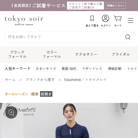
あとで見る
ログイン
カート
ブラック
カラー
アクセサリー
ブライダル
フォーマル
フォーマル
人気キーワード
大きいサイズ
喪服 50代
マザードレス
骨格診断
トロイ
ホーム
ブランドから探す
traumerei／トロイメレイ