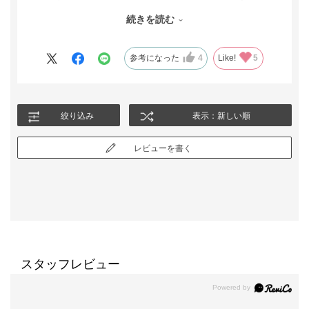
ウエストラインを気にせずに過ごすことができ、ロングなので歳
続きを読む
をとっても着ることができるのがとても嬉しい。こういった感じ
のシルエットのものを多数作っていただければもっと購入するの
になーと思います。ボタン部分は、パッチンととめれるものに
参考になった
4
Like!
5
し、生地の中に隠れるような物であれば、歳をとっても着こなせ
るかと思いました。
絞り込み
表示：新しい順
レビューを書く
スタッフレビュー