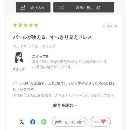
絞り込み
表示：新しい順
2026.4.13
パールが映える、すっきり見えドレス
色：７号
サイズ：ブラック
スタッフR
身長:160cm/年代:20代/骨格タイプ:骨格ナチュラ
ル/普段の着用サイズ:7号
パール使いが上品で、これ1枚でしっかり華やかさが出るのが嬉し
いドレスです。
全体的に上品な素材感で、きちんとしたシーンにも安心して着ら
れます。
続きを読む
デコルテ〜袖にかけては透けにくいジョーゼットを使用してい
て、着ると自然とすっきり見えするのがポイント。
参考になった
0
Like!
0
フォーマル感はあるのに重たく見えなくて、大人っぽく着られる