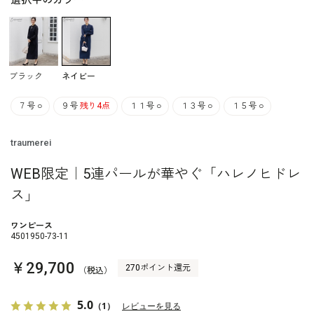
選択中のカラー
ブラック
ネイビー
７号
○
９号
残り4点
１１号
○
１３号
○
１５号
○
traumerei
WEB限定｜5連パールが華やぐ「ハレノヒドレ
ス」
ワンピース
4501950-73-11
￥29,700
270ポイント還元
（税込）
5.0
（1）
レビューを見る