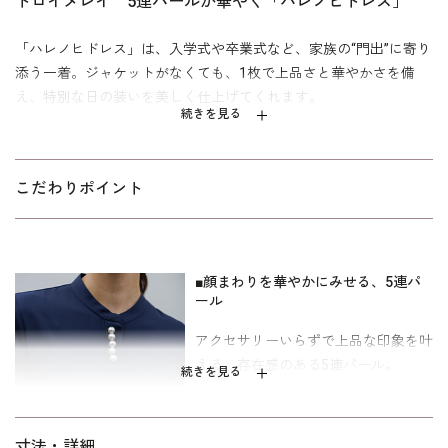
トロイメレイ 5連パールが華やぐ「ハレノヒドレス」
「ハレノヒドレス」は、入学式や卒業式など、家族の“門出”に寄り
添う一着。ジャケットがなくても、1枚で上品さと華やかさを備
え、特別な日の装いを美しく仕上げてくれます。
続きを見る
襟元には5連パールをあしらい、アクセサリーいらずで顔まわりを
明るく上品に。程よいゆとりがありながら、縦長ラインが自然と
すっきり見せてくれるシルエットです。
こだわりポイント
ヨークから袖にかけては、透けにくいシフォン素材を使用。軽
かで上品な印象に仕上げました。座り姿も品よく見える、ナロー
丈もポイントです。
■顔まわりを華やかにみせる、5連パ
ール
入学式や卒業式などのセレモニーはもちろん、結婚式のお呼ばれ
アクセサリーいらずで上品な印象を叶
特別な日の装いにもおすすめ。日常にも寄り添う、品よく華
える、存在感のある5連パール。
ぐ一着です。寸法はキャリア向けの標準パターン。
続きを見る
■立体感を生み出すヨーク切替デザイ
寸法・詳細