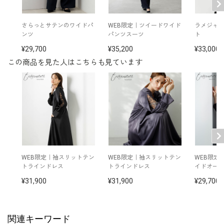
後ろファスナー
ポケット付き
その他
※モデル着用：
さらっとサテンのワイドパ
WEB限定｜ツイードワイド
ラメジャ
イヤリング /
5552454-91
ンツ
パンツスーツ
ト
ネックレス /
5519696-10
29,700
35,200
33,000
※モデル：身長168cm 9号着用
この商品を見た人はこちらも見ています
WEB限定｜袖スリットテン
WEB限定｜袖スリットテン
WEB限定
トラインドレス
トラインドレス
イドオー
31,900
31,900
29,700
関連キーワード