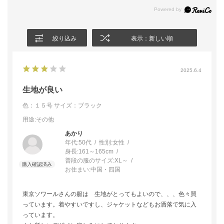
絞り込み
表示：新しい順
2025.6.4
生地が良い
色：１５号
サイズ：ブラック
用途
:その他
あかり
年代:
50代
性別:
女性
身長:
161～165cm
普段の服のサイズ:
XL～
お住まい:
中国・四国
東京ソワールさんの服は 生地がとってもよいので、、、色々買
っています。着やすいですし、ジャケットなどもお洒落で気に入
っています。