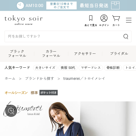
あとで見る
ログイン
カート
ブラック
カラー
アクセサリー
ブライダル
フォーマル
フォーマル
人気キーワード
大きいサイズ
喪服 50代
マザードレス
骨格診断
トロイ
ホーム
ブランドから探す
traumerei／トロイメレイ