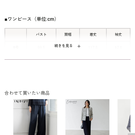
レースがアクセント。スリットは甘く
なりすぎないよう、計算されたバラン
■ワンピース（単位:cm）
スで仕上げています。
バスト
肩幅
着丈
袖丈
■Vネックデザイン
続きを見る
9号
99.5
34.0
117.5
62.0
首元は顔まわりをスッキリみせるVネ
ックライン。
11号
103.5
34.5
118.5
62.5
13号
107.5
35.0
119.5
63.0
15号
112.5
36.0
120.0
63.0
■両脇ポケット
合わせて買いたい商品
ふとしたときにさっと小物を入れるこ
とができる便利なポケットを両脇に配
表地：ポリエステル94％ポリウレタン6％
置しています。
素材
別布：ナイロン55％綿25％ポリエステル20％
裏地：ポリエステル100％
洗濯方法：ご自宅で手洗い可