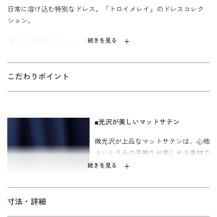
日常に溶け込む特別なドレス。「トロイメレイ」のドレスコレク
ション。
滑らかな肌触りのマットサテンドレス。
続きを見る
ドレープが美しく、心地よいとろみの手触りが楽しめる素材で
す。袖から覗く繊細なレースが特別な日の装いを華やかに引き立
こだわりポイント
てます。オケージョンだけでなく、ちょっとした会食などのフォ
ーマルなシーンはもちろん、デイリー使いのワンピースとしても
おすすめです。万能なブラック、上品で落ち着いた印象のネイビ
ー、トレンドのニュアンスカラーを楽しめるブルーの3色展開で
■光沢が美しいマットサテン
す。
微光沢が上品なマットサテンは、心地
寸法はキャリア向けの標準パターン。
よいとろみの手触りが楽しめる素材で
す。
続きを見る
■袖のレースレイヤードデザイン
寸法・詳細
袖はカット部分からのぞく繊細な花柄