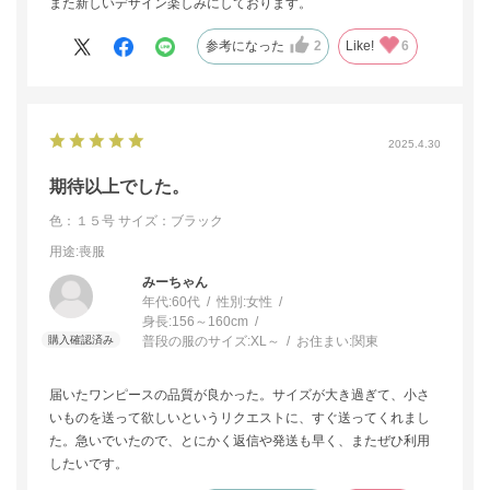
また新しいデザイン楽しみにしております。
参考になった
2
Like!
6
2025.4.30
期待以上でした。
色：１５号
サイズ：ブラック
用途
:喪服
みーちゃん
年代:
60代
性別:
女性
身長:
156～160cm
普段の服のサイズ:
XL～
お住まい:
関東
届いたワンピースの品質が良かった。サイズが大き過ぎて、小さ
いものを送って欲しいというリクエストに、すぐ送ってくれまし
た。急いでいたので、とにかく返信や発送も早く、またぜひ利用
したいです。