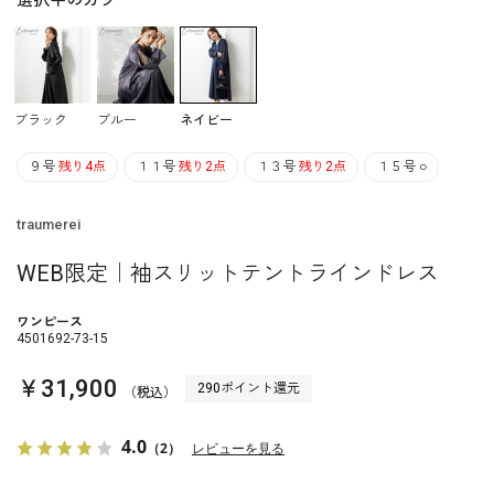
選択中のカラー
ブラック
ブルー
ネイビー
９号
残り4点
１１号
残り2点
１３号
残り2点
１５号
○
traumerei
WEB限定｜袖スリットテントラインドレス
ワンピース
4501692-73-15
￥31,900
290ポイント還元
（税込）
4.0
（2）
レビューを見る