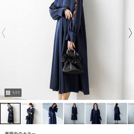
1
/
11