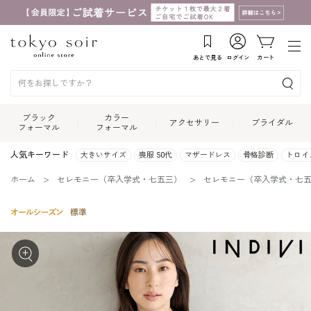
あとで見る
ログイン
カート
ブラック
カラー
アクセサリー
ブライダル
フォーマル
フォーマル
人気キーワード
大きいサイズ
喪服 50代
マザードレス
骨格診断
トロイ
ホーム
セレモニー（卒入学式・七五三）
セレモニー（卒入学式・七