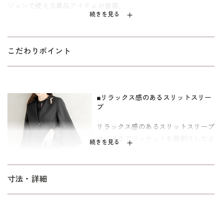
ジョンで使える単品アイテムが登場。
続きを見る
セレモニーシーンはもちろん、オフィスやお出かけにも着回せる
ケープ風ジャケットです。ベーシックなノーカラーデザインに、
特徴的なスリットスリーブがこなれ感を醸します。襟周りから裾
こだわりポイント
かけて奥行きのある切替ディテールを施し、モード感がありなが
ら上品できちんとした印象に。程よいふくらみが上質感のあるド
ビークロスは、無地のようなシンプルな見た目なので、どんなコ
■リラックス感のあるスリットスリー
ーディネートにも合わせやすい万能ジャケットです。
ブ
オールシーズン対応可能。30～40代を中心とした、メリハリのあ
リラックス感のあるスリットスリーブ
るボディラインの方向けの「標準」パターンを使用しています。
は、まるでジャケットを肩掛けしたよ
同素材のワンピース
4101390-00
とのコーディネートがおすすめで
続きを見る
うな、スタイリッシュでこなれ感のあ
す。
るデザイン。
寸法・詳細
■シンプルなデザインホック
フロントに付いているデザインホック
はシンプルでスタイリッシュなデザイ