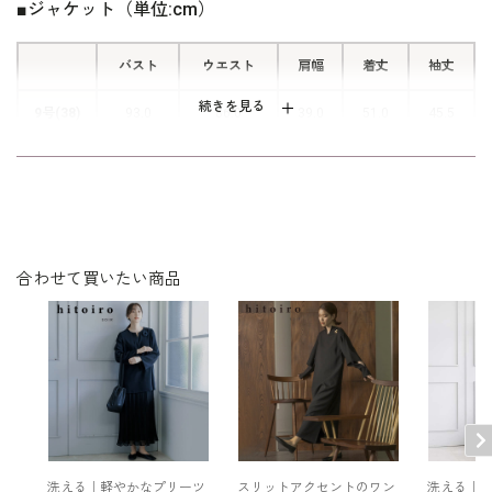
■ジャケット（単位:cm）
ン。前を開けた着こなしも決まりま
す。
バスト
ウエスト
肩幅
着丈
袖丈
続きを見る
9号(38)
93.0
86.0
39.0
51.0
45.5
13号(42)
101.0
94.0
40.0
52.0
46.5
表地：ポリエステル100％（ガルーダドビークロス）
素材
裏地：ポリエステル100％
合わせて買いたい商品
洗濯方法：クリーニング
※モデル着用：
ワンピース（ブラック） /
4101390-00
その他
ワンピース（ネイビー） /
4101390-73
ブローチ /
5253131-92
バッグ /
5220131-00
※モデル：身長165cm 9号着用
洗える｜軽やかなプリーツ
スリットアクセントのワン
洗える｜