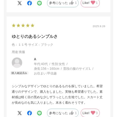
参考になった
1
Like!
1
2025.9.26
ゆとりのあるシンプルさ
色：１１号
サイズ：ブラック
用途
:喪服
A
年代:
40代
性別:
女性
身長:
156～160cm
普段の服のサイズ:
L
お住まい:
甲信越
シンプルなデザインでゆとりのあるものを探していました。希望
通りのデザインで、購入をしました。実物も希望通りでした。素
材感は軽く目の荒めな少しザラっとした生地でした。スカート丈
が長めなのも気に入りました。末永く着れそうです。
参考になった
1
Like!
3