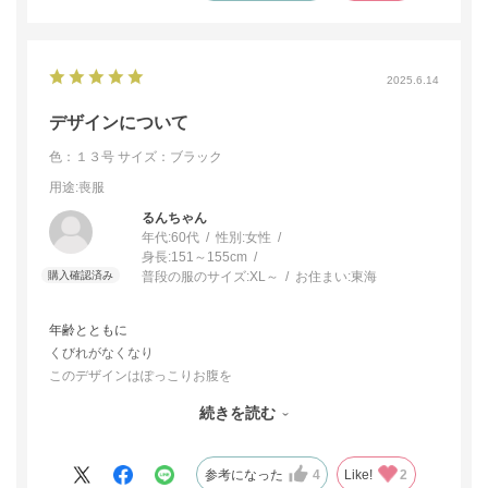
2025.6.14
デザインについて
色：１３号
サイズ：ブラック
用途
:喪服
るんちゃん
年代:
60代
性別:
女性
身長:
151～155cm
普段の服のサイズ:
XL～
お住まい:
東海
年齢とともに
くびれがなくなり
このデザインはぽっこりお腹を
隠してくれて大変ありがたい。
続きを読む
あえて言うなら
上のホックがつけにくいかな？
でも気にいっています。
参考になった
4
Like!
2