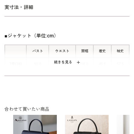
実寸法・詳細
■お着替えしやすい前開き
ワンピースの左胸に隠しファスナーが
あります。 ウエストの下までおろす
■ジャケット（単位:cm）
ことができ、1人で簡単に着替えがで
きます。
バスト
ウエスト
肩幅
着丈
袖丈
続きを見る
7号(36)
90.0
78.5
38.0
45.5
57.5
9号(38)
93.0
81.5
38.5
46.0
58.0
11号(40)
97.0
85.5
39.0
46.5
58.5
13号(42)
101.0
89.5
39.5
47.0
59.0
合わせて買いたい商品
表地：ポリエステル100％（ライトドビークロス)
素材
裏地：ポリエステル100％