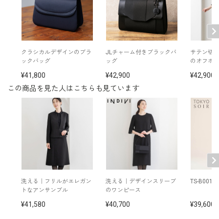
洗濯方法：ご自宅で洗濯可
ドレスレット付
※モデル着用：
その他
イヤリング /
5652897-10
ネックレス /
5619896-10
クラシカルデザインのブラ
JLチャーム付きブラックバ
サテン切
バッグ /
5224183-00
ックバッグ
ッグ
のオフボ
※モデル：身長165cm 9号着用
41,800
42,900
42,900
この商品を見た人はこちらも見ています
■ワンピース（単位:cm）
バスト
ウエスト
ヒップ
肩幅
着丈
袖丈
7号
89.0
74.0
99.0
38.0
114.0
46.0
(36)
9号
92.0
77.0
102.0
38.5
114.5
46.5
(38)
洗える｜フリルがエレガン
洗える｜デザインスリーブ
TS-B001 O
トなアンサンブル
のワンピース
11号
96.0
81.0
106.0
39.0
115.5
47.0
41,580
40,700
39,600
(40)