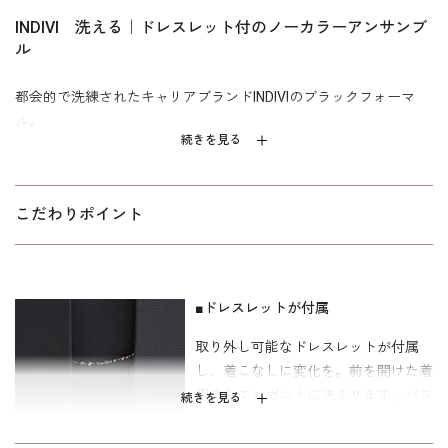
INDIVI 洗える｜ドレスレット付のノーカラーアンサンブ
ル
都会的で洗練されたキャリアブランドINDIVIのブラックフォーマ
ル。
続きを見る
薄軽素材で仕立てたノーカラーアンサンブル。ジャケットは
丸みをつけたV襟がシャープになりすぎず首回りをすっきり見せて
くれます。ワンピースは人気の前ファスナー仕様。甘くなりすぎ
こだわりポイント
ない大人のフィット＆フレアーシルエットにこだわりました。取
り外し可能なドレスレットが付属し、着こなしの変化を楽しめま
す。
■ドレスレットが付属
ご自宅でのお洗濯は
をご覧下さ
ウォッシャブルフォーマルのお洗濯方法
取り外し可能なドレスレットが付属
い。
し、着こなしに変化を。前を開けた着
キャリア（30～40代）を中心とした、メリハリのあるボディライ
用でもエレガントに決まります。バス
続きを見る
ンの方向けの「標準」パターンを使用しています。
トの大きい方にもおすすめの着こなし
です。