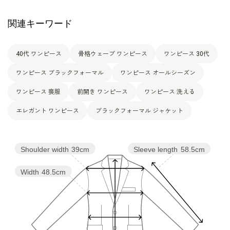
13号
100.0
85.0
110.0
39.5
116.5
47.5
(42)
関連キーワード
40代 ワンピース
骨格ウェーブ ワンピース
ワンピース 30代
表地：ポリエステル100％（ライトドビークロス）
素材
裏地：ポリエステル100％
ワンピース ブラックフォーマル
ワンピース オールシーズン
洗濯方法：ご自宅でお洗濯可能
ワンピース 喪服
前開き ワンピース
ワンピース 洗える
その他
フロントファスナー仕様
エレガント ワンピース
ブラックフォーマル ジャケット
Shoulder width
39cm
Sleeve length
58.5cm
Width
48.5cm