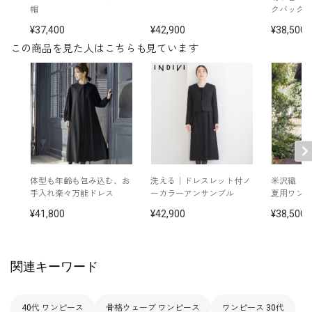
※モデル着用：
帽
クバッグ
その他
イヤリング /
5652897-10
37,400
42,900
38,500
ネックレス /
5619896-10
バッグ /
5224183-00
この商品を見た人はこちらも見ています
※モデル：身長165cm 9号着用
体型も年齢も包み込む、お
洗える｜ドレスレット付ノ
米沢織「
手入れ楽々万能ドレス
ーカラーアンサンブル
夏用ワン
41,800
42,900
38,500
関連キーワード
40代 ワンピース
骨格ウェーブ ワンピース
ワンピース 30代