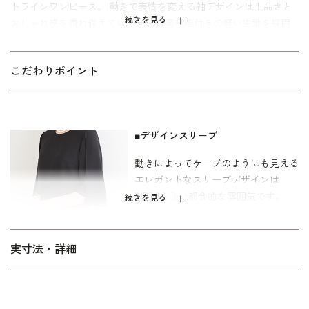
トラインワンピース。 動きで表情を変える袖デザインは上品さと
続きを見る
おしゃれ感を兼ね備えています。抗菌機能付きの軽い生地を採用
しており着心地も快適です。喪服としてはもちろんのこと、華
かなアクセサリーを合わせるとセレモニーシーンにも活躍しま
こだわりポイント
す。 ご自宅でのお洗濯は
をご覧
ウォッシャブルフォーマルのお洗濯方法
下さい。
キャリア（30～40代）を中心とした、メリハリのあるボディライ
ンの方向けの「標準」パターンを使用。
■デザインスリーブ
動きによってケープのようにも見える
エレガントなスリーブデザインは
INDIVIらしい都会的な雰囲気です。
続きを見る
■ボックスプリーツ
実寸法・詳細
ワンピースの裾はボックスプリーツ仕
様。足元の露出を抑えながら足さばき
の良さをかなえるデザインです。