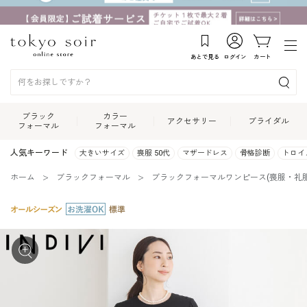
あとで見る
ログイン
カート
ブラック
カラー
アクセサリー
ブライダル
フォーマル
フォーマル
人気キーワード
大きいサイズ
喪服 50代
マザードレス
骨格診断
トロイ
ホーム
ブラックフォーマル
ブラックフォーマルワンピース(喪服・礼服