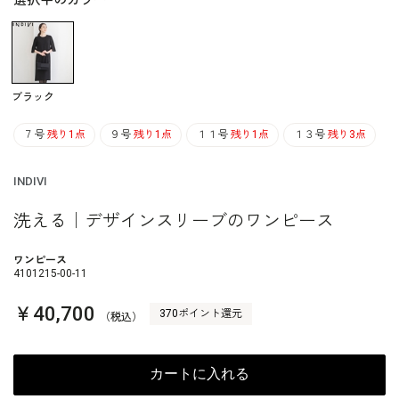
選択中のカラー
ブラック
７号
残り1点
９号
残り1点
１１号
残り1点
１３号
残り3点
INDIVI
洗える｜デザインスリーブのワンピース
ワンピース
4101215-00-11
￥40,700
370ポイント還元
（税込）
カートに入れる