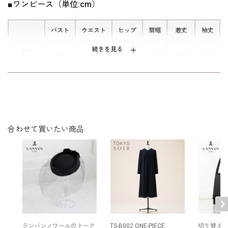
■ワンピース（単位:cm）
バスト
ウエスト
ヒップ
肩幅
着丈
袖丈
続きを見る
7号
88.5
74.0
93.0
37.5
106.0
35.5
（36）
9号
91.5
77.0
96.0
38.0
106.5
36.0
（38）
11号
95.5
81.0
100.0
38.5
107.5
36.5
（40）
合わせて買いたい商品
13号
99.5
85.0
104.0
39.0
108.5
37.0
（42）
表地：ポリエステル％（ストレッチバックサテン）
素材
裏地：ポリエステル100％
洗濯方法：ご自宅で洗濯可
後ろファスナー
ランバンノワールのトーク
TS-B002 ONE-PIECE
切り替え