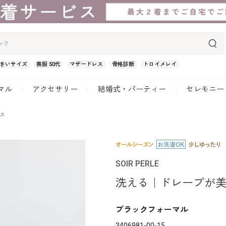
きいサイズ
喪服 50代
マザードレス
骨格診断
トロイメレイ
マル
アクセサリー
結婚式・パーティー
セレモニー
ス
SOIR PERLE
洗える｜ドレープが
ブラックフォーマル
3406981-00-15