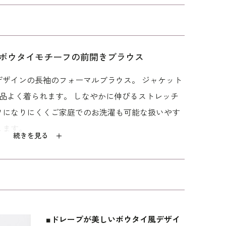
ブラ
テーパードのパンツ
洗える｜ロールカラ
洗える｜両脇ゴム入
ボウタイモチーフの前開きブラウス
スーツ3点セット
ーのセットアップ
りのフォーマルパン
ツ
27,500
27,720
28,600
デザインの長袖のフォーマルブラウス。 ジャケット
品よく着られます。 しなやかに伸びるストレッチ
ワになりにくくご家庭でのお洗濯も可能な扱いやす
します。
続きを見る
ンを内蔵。前開きのため1人でもスムーズに着脱が
」パターンを使用。「標準」に比べてウエストを中心
ルなので、汗ばむ季節もすっきり快適です。ご自宅
フォーマルのお洗濯方法
■ドレープが美しいボウタイ風デザイ
をご覧下さい。