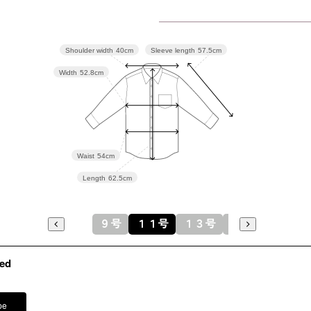
11号
105.5
13号
109.5
Sleeve length
57.5cm
Shoulder width
40cm
Width
52.8cm
15号
114.5
素材
ポリエステ
Waist
54cm
Length
62.5cm
洗濯方法
フロント
９号
１１号
１３号
１５号
※モデル
その他
パンツ /
3
イヤリング
ed
バッグ /
5
※モデル：
pe