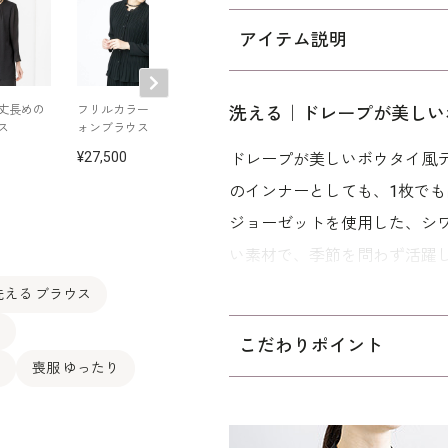
アイテム説明
丈長めの
フリルカラーのシフ
マーメイドラインの
洗える｜前開き
洗える｜ドレープが美しい
ス
ォンブラウス
フォーマルスカート
ウス
27,500
26,400
22,000
ドレープが美しいボウタイ風
のインナーとしても、1枚でも
ジョーゼットを使用した、シ
い素材で、季節を問わず活躍
洗える ブラウス
ボウタイ部分の裏側にはボタ
可能です。 「少しゆったり
こだわりポイント
にゆとりを持たせています。
喪服 ゆったり
ご自宅で洗えるウォッシャブ
でのお洗濯は
ウォッシャブル