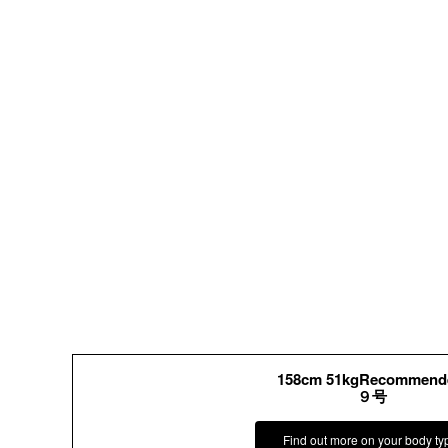
158cm 51kgRecommend
９号
Find out more on your body ty