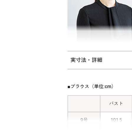
実寸法・詳細
■ブラウス（単位:cm）
バスト
9号
101.5