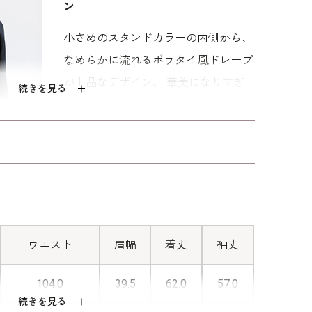
ン
小さめのスタンドカラーの内側から、
なめらかに流れるボウタイ風ドレープ
が上品なデザイン。 華美になりすぎ
続きを見る
ず、喪服スタイルにも自然に馴染む、
控えめなエレガンスを演出します。
■パンツに合わせやすい長め丈
ヒップをほどよくカバーする長めの着
丈で、テーパードパンツからワイドパ
ンツまで相性抜群です。
ウエスト
肩幅
着丈
袖丈
104.0
39.5
62.0
57.0
続きを見る