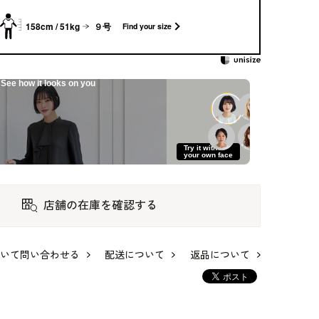
158cm / 51kg
９号
Find your size
See how it looks on you
Try it with
your own face
店舗の在庫を確認する
のア
体型も年齢も包み込
洗える前開きアンサ
洗える｜ノーカラー
む、お手入れ楽々万
ンブル
のボレロジャケット
いて問い合わせる
配送について
返品について
能ドレス
41,800
39,600
22,000