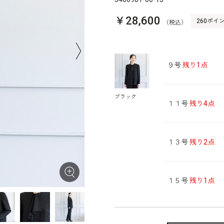
￥28,600
260ポイ
（税込）
９号
残り1点
ブラック
１１号
残り4点
１３号
残り2点
１５号
残り1点