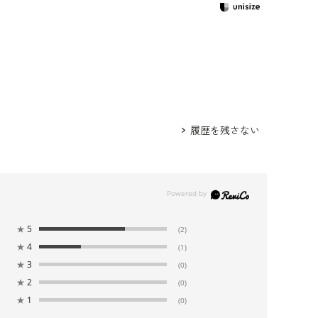
サージュ /
5503231-73
/
5553735-91
/
5831335-21
ッグ /
5522915-91
ザーバッグ /
5820331-00
ンドバッグ /
5620291-00
身長166cm 9号着用
履歴を残さない
★
5
(2)
★
4
(1)
★
3
(0)
★
2
(0)
★
1
(0)