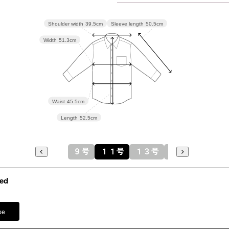
13号
106.5
Sleeve length
50.5cm
Shoulder width
39.5cm
Width
51.3cm
15号
111.5
表地：レー
Waist
45.5cm
素材
（ラメレ
Length
52.5cm
裏地：ポリ
９号
１１号
１３号
１５号
洗濯方法
フロント
※モデル
ed
ワイドパン
イヤリング
pe
ネックレス
ローズコサ