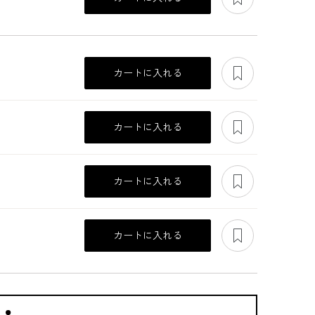
あとで見る
カートに入れる
あとで見る
カートに入れる
あとで見る
カートに入れる
あとで見る
のフ
東京ソワール×アトリ
WEB限定｜フェザー
WEB限定｜センター
カートに入れる
エ染花｜パンジー×ス
ニットジャケット
プレス入りきれい見
ミレのミックスコサ
えワイドパンツ
14,300
10,450
15,400
ージュ