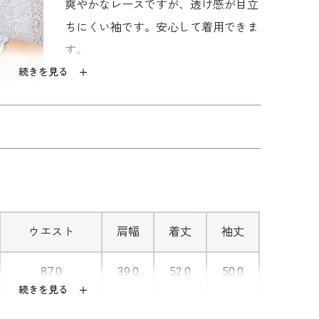
爽やかなレースですが、透け感が目立
ちにくい袖です。安心して着用できま
す。
続きを見る
■便利なファスナー
ファスナーは上からも下からも上げ下
げできる仕様。ファスナーを開けて、
羽織りとしても着用できます。
ウエスト
肩幅
着丈
袖丈
87.0
39.0
52.0
50.0
続きを見る
91.0
39.5
52.5
50.5