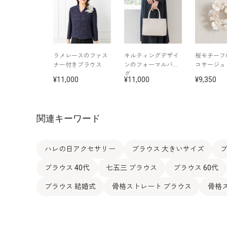
ラメレースのファス
キルティングデザイ
桜モチーフ
ナー付きブラウス
ンのフォーマルバッ
コサージュ
グ
11,000
11,000
9,350
関連キーワード
ハレの日アクセサリー
ブラウス 大きいサイズ
ブ
ブラウス 40代
七五三 ブラウス
ブラウス 60代
ブラウス 結婚式
骨格ストレート ブラウス
骨格