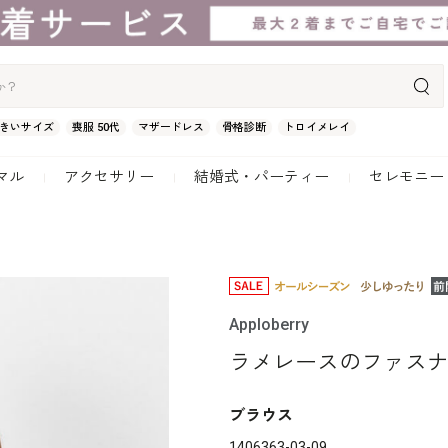
きいサイズ
喪服 50代
マザードレス
骨格診断
トロイメレイ
マル
アクセサリー
結婚式・パーティー
セレモニー
Apploberry
ラメレースのファス
ブラウス
1406363-03-09