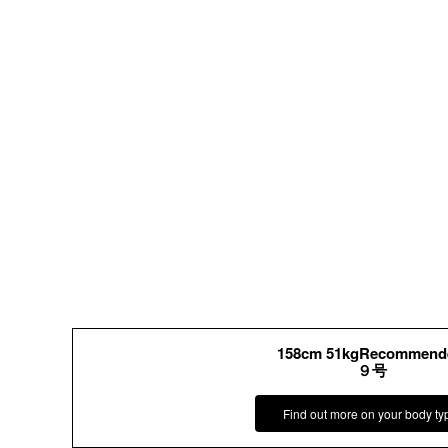
158cm 51kgRecommend
９号
Find out more on your body ty