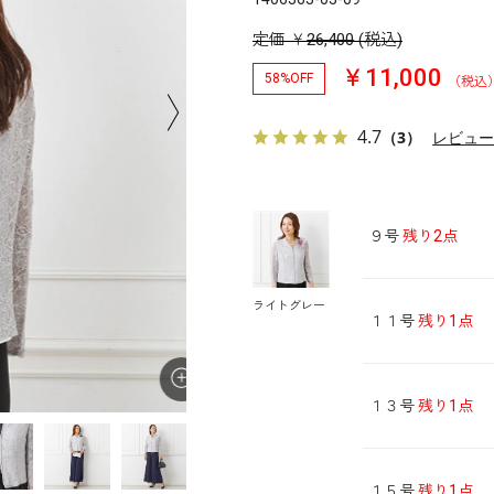
定価
￥
26,400
(税込)
￥11,000
58%OFF
（税込
4.7
（3）
レビュ
９号
残り2点
ライトグレー
１１号
残り1点
１３号
残り1点
１５号
残り1点