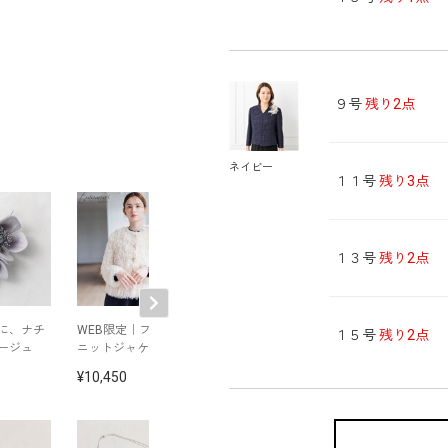
９号
残り2点
ネイビー
１１号
残り3点
１３号
残り2点
に、ナチ
WEB限定｜フェザー
タックデザインのト
タックデザイン
１５号
残り2点
ージュ
ニットジャケット
ートバッグ
ォーマルバッグ
10,450
11,000
11,000