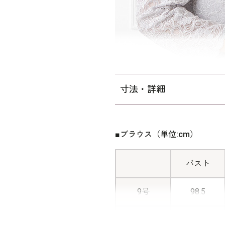
寸法・詳細
■ブラウス（単位:cm）
バスト
9号
98.5
11号
102.5