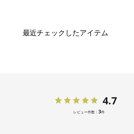
その他
ネイビーコ
ブローチ 
スカーフ 
シルバーバ
最近チェックしたアイテム
ブラックレ
ブラックハ
※モデル：
4.7
3
レビュー件数：
件