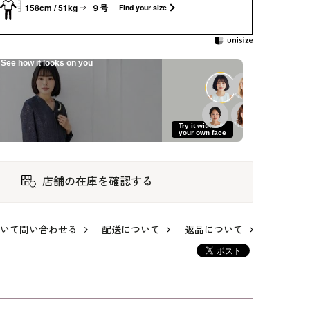
158cm / 51kg
９号
Find your size
See how it looks on you
ケッ
ドロップショルダー
そっと彩りを添え
Vラインのストーン
イ風
の白ブラウス
る、上品コサージュ
ネックレス
15,400
11,000
11,000
Try it with
your own face
店舗の在庫を確認する
いて問い合わせる
配送について
返品について