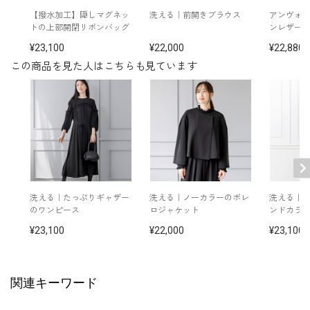
イヤリング /
5652897-10
【撥水加工】隠しマグネッ
洗える｜前開きブラウス
アンヴォ
ネックレス /
5619896-10
トの上部開閉リボンバッグ
ンレザー
ショルダーバッグ /
5620316-00
レザーハンドバッグ /
5820301-00
23,100
22,000
22,880
レザー丸型バッグ /
5820303-00
この商品を見た人はこちらも見ています
※モデル：身長170cm 9号(M)着用
洗える｜たっぷりギャザー
洗える｜ノーカラーのボレ
洗える｜1
のワンピース
ロジャケット
ンドカラ
23,100
22,000
23,100
関連キーワード