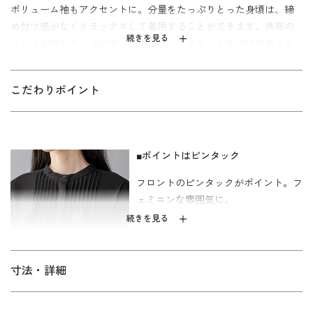
ボリューム袖もアクセントに。分量をたっぷりとった身頃は、締
め付け感がなくリラックスして着用することができます。共布の
続きを見る
ベルトが付いているので、ウエストにアクセントをつけた着こな
しもおすすめです。
両サイドには便利なポケット付き。裏地がないのでアンダーキャ
こだわりポイント
ミソールが付いています。こちらは両方ともご自宅で洗えるウォ
ッシャブル。お洗濯方法は
をご
ウォッシャブルフォーマルのお洗濯方法
覧下さい。
■ポイントはピンタック
膝がしっかり隠れる少し長めの丈。家族葬やお別れの会などの喪
フロントのピンタックがポイント。フ
服としても、アクセサリーを添えてセレモニーシーンにもお使い
ェミニンな雰囲気に。
いただけます。サイズは30代～40代を中心とした、メリハリのあ
るボディラインに合わせた標準パターンを使用しています。MとL
続きを見る
の２サイズ展開です。
■タックをとったボリューム袖
寸法・詳細
タックギャザーでボリュームを持たせ
ました。着こなしのアクセントに。