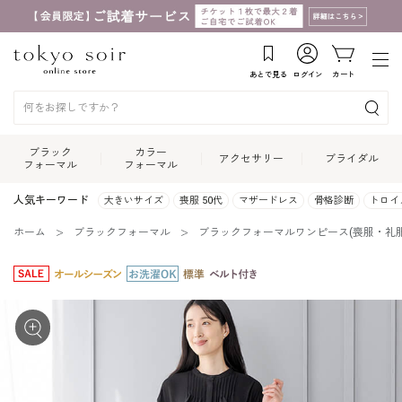
あとで見る
ログイン
カート
ブラック
カラー
アクセサリー
ブライダル
フォーマル
フォーマル
人気キーワード
大きいサイズ
喪服 50代
マザードレス
骨格診断
トロイ
ホーム
ブラックフォーマル
ブラックフォーマルワンピース(喪服・礼服