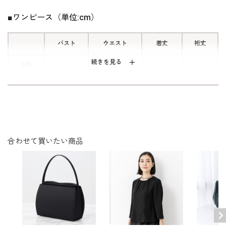
■ワンピース（単位:cm）
バスト
ウエスト
着丈
裄丈
続きを見る
9号
131.5
158.0
120.0
77.5
(M)
13号
139.5
166.0
122.0
79.0
(L)
ワンピース：ポリエステル100％（ジョーゼット）
合わせて買いたい商品
素材
アンダーキャミソール：ポリエステル100％
洗濯方法：ご自宅で洗濯可
フロントオープンタイプ
両サイドポケット付き
アンダーキャミソール付き
※裄丈：首の後ろ付け根部分から肩先の中心を通って袖
口までの長さ
その他
※モデル着用：