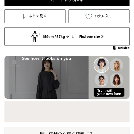
あとで見る
お気に入り
159cm / 57kg
Ｌ
Find your size
See how it looks on you
Try it with
your own face