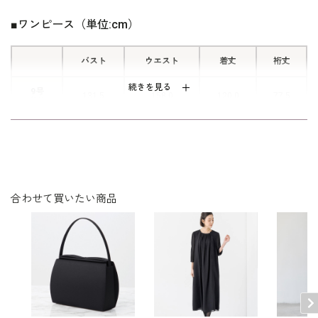
■ワンピース（単位:cm）
バスト
ウエスト
着丈
裄丈
続きを見る
9号
131.5
158.0
120.0
77.5
(M)
13号
139.5
166.0
122.0
79.0
(L)
ワンピース：ポリエステル100％（ジョーゼット）
合わせて買いたい商品
素材
アンダーキャミソール：ポリエステル100％
洗濯方法：ご自宅で洗濯可
フロントオープンタイプ
両サイドポケット付き
アンダーキャミソール付き
※裄丈：首の後ろ付け根部分から肩先の中心を通って袖
口までの長さ
その他
※モデル着用：