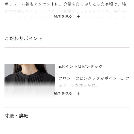
ボリューム袖もアクセントに。分量をたっぷりとった身頃は、締
め付け感がなくリラックスして着用することができます。共布の
続きを見る
ベルトが付いているので、ウエストにアクセントをつけた着こな
しもおすすめです。
両サイドには便利なポケット付き。裏地がないのでアンダーキャ
こだわりポイント
ミソールが付いています。こちらは両方ともご自宅で洗えるウォ
ッシャブル。お洗濯方法は
をご
ウォッシャブルフォーマルのお洗濯方法
覧下さい。
■ポイントはピンタック
膝がしっかり隠れる少し長めの丈。家族葬やお別れの会などの喪
フロントのピンタックがポイント。フ
服としても、アクセサリーを添えてセレモニーシーンにもお使い
ェミニンな雰囲気に。
いただけます。サイズは30代～40代を中心とした、メリハリのあ
るボディラインに合わせた標準パターンを使用しています。MとL
続きを見る
の２サイズ展開です。
■タックをとったボリューム袖
寸法・詳細
タックギャザーでボリュームを持たせ
ました。着こなしのアクセントに。