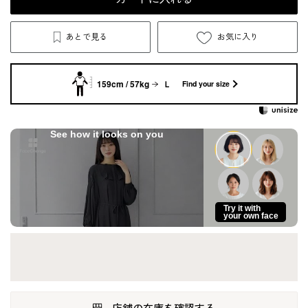
あとで見る
お気に入り
159cm / 57kg
Ｌ
Find your size
See how it looks on you
Try it with
your own face