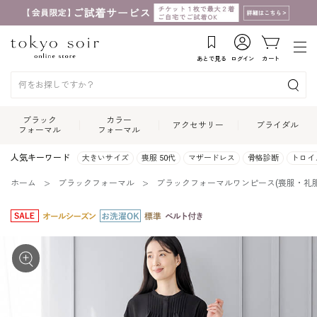
あとで見る
ログイン
カート
ブラック
カラー
アクセサリー
ブライダル
フォーマル
フォーマル
人気キーワード
大きいサイズ
喪服 50代
マザードレス
骨格診断
トロイ
ホーム
ブラックフォーマル
ブラックフォーマルワンピース(喪服・礼服