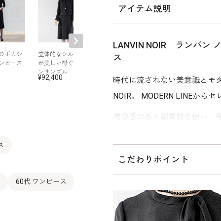
アイテム説明
LANVIN NOIR ラン
のボカシ
立体的なシルエット
絽素材で仕立てたフ
リボンがポイン
ス
ンピース
が美しい襟ぐりのア
リル襟の夏用アンサ
オフボディワン
ンサンブル
ンブル
ス
92,400
82,500
77,000
時代に流されない美意識とモダ
NOIR。 MODERN LIN
清涼感のある絽素材を使い、
ス。
ス
ウエスト部分を締め付けない
こだわりポイント
な装い。 首元のリボンは縫
60代 ワンピース
す。 ご葬儀としてはもちろ
めです。 さらっとした肌触
セテート混の絽素材を使用。