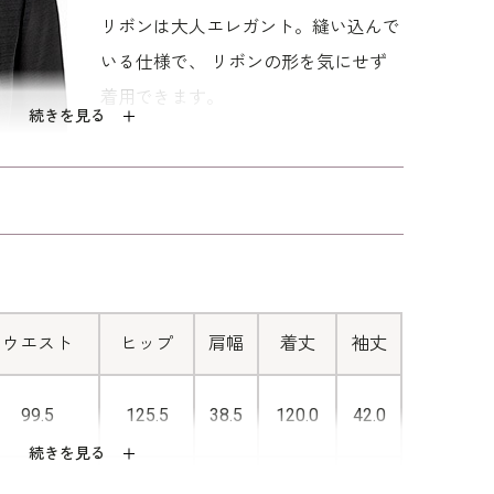
暑い季節も快適に着ていただけます。
リボンは大人エレガント。縫い込んで
いる仕様で、 リボンの形を気にせず
的な膝下丈。 40代～向けの｢少しゆったり｣パター
着用できます。
て腕回り、ウエストを中心にゆとりを持たせていま
続きを見る
です。
■着脱が楽なフロントファスナー
前にファスナーがついているので、後
ろに手を回さずに着用することができ
ます。 暑い夏には嬉しい機能です。
ウエスト
ヒップ
肩幅
着丈
袖丈
99.5
125.5
38.5
120.0
42.0
続きを見る