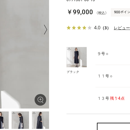
￥99,000
900ポイ
（税込）
4.0
（3）
レビュ
９号
○
ブラック
１１号
○
１３号
残り4点