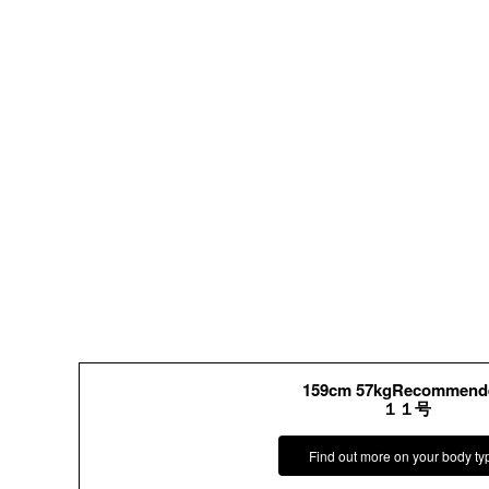
159cm 57kgRecommend
１１号
Find out more on your body ty