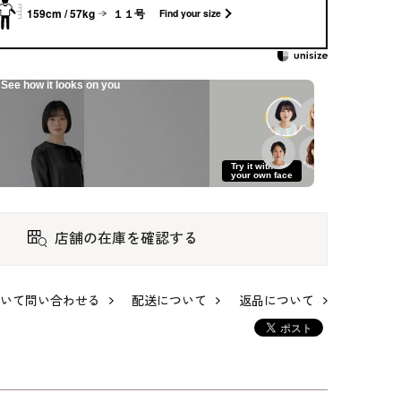
159cm / 57kg
１１号
Find your size
See how it looks on you
Try it with
your own face
店舗の在庫を確認する
チー
小柄｜洗える｜羽織
フリルカラーのV開
襟元がデザインポイ
いて問い合わせる
配送について
返品について
ワン
風フォーマルワンピ
きアンサンブル
ントのアンゴラ混コ
ース
ート
82,500
99,000
110,000