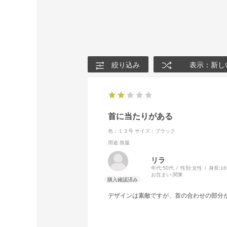
絞り込み
表示：新し
首に当たりがある
色：１３号
サイズ：ブラック
用途
:喪服
リラ
年代:
50代
性別:
女性
身長:
1
お住まい:
関東
デザインは素敵ですが、首の合わせの部分