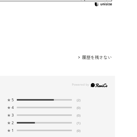
 /
5652200-00
 /
5615200-00
322292-00
身長173cm 9号着用
履歴を残さない
★
5
(2)
★
4
(0)
★
3
(0)
★
2
(1)
★
1
(0)