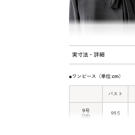
なめらかなキュプラを使用。
着丈は参列者の喪服として一般
ンを使用。 「標準」に比べ
す。サイズ表示はイタリア式
実寸法・詳細
■ワンピース（単位:cm）
バスト
9号
99.5
(38)
11号