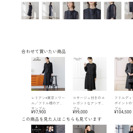
合わせて買いたい商品
レリアン×東京ソワー
コサージュ付きのエ
フリルディ
ル／フリル襟のアン
レガントなアンサン
ポイントの
サンブル
ブル
ブル
97,900
99,000
104,500
この商品を見た人はこちらも見ています