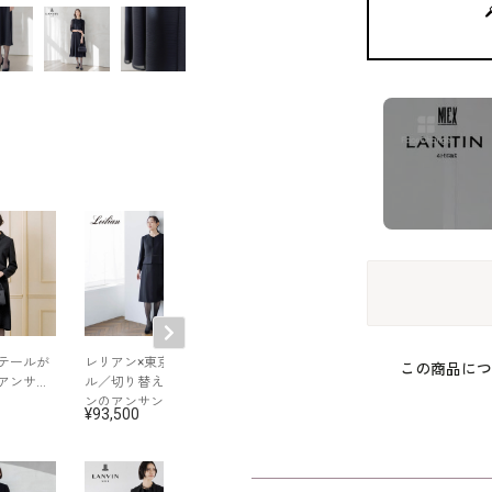
テールが
レリアン×東京ソワー
正喪服スタイルのア
グラフィカルモ
この商品につ
アンサン
ル／切り替えデザイ
ンサンブル
フのジャカード
ンのアンサンブル
ピース
93,500
86,900
79,200