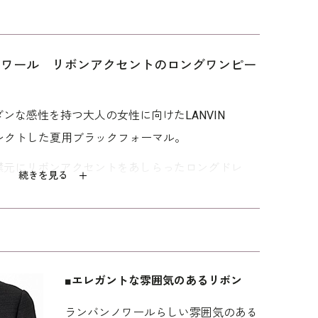
バン ノワール リボンアクセントのロングワンピー
トの
Vネックのロングジ
クラシカルで上品な
バルーンシルエット
ピー
ャケットアンサンブ
アンサンブル
のジャケット
ル
92,400
93,500
99,000
ンな感性を持つ大人の女性に向けたLANVIN
Eからセレクトした夏用ブラックフォーマル。
襟元にリボンアクセントをあしらったロングドレ
続きを見る
ゆったりとしたAラインのワンピースはエレガント
い付けになっているので、形を気にせず着用できま
んのこと、お別れの会や偲ぶ会など夏の法要におすす
■エレガントな雰囲気のあるリボン
りとシルクのような光沢が特徴の、清涼感あるトリア
 ほどよい透け感で涼し気です。裏地は吸湿性が高く
ランバンノワールらしい雰囲気のある