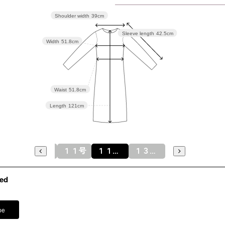
103.5
(40)
Shoulder width
39cm
13号
Sleeve length
42.5cm
107.5
(42)
Width
51.8cm
15号
112.5
(44)
Waist
51.8cm
Length
121cm
表地 トリ
素材
ポリエ
裏地 キュ
９号(３８)
９号
１１号
１１号(４０)
１３号(４２)
１３号
１５号(４
ed
洗濯方法
日本製
フロント
pe
※モデル
その他