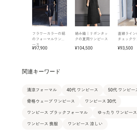
フラワーカラーの絽
絡み織｜リボンタッ
直線ライン
のフォーマルワンピ
クの夏用ワンピース
チェックワ
ース
97,900
104,500
93,500
関連キーワード
清涼フォーマル
40代 ワンピース
50代 ワンピー
骨格ウェーブ ワンピース
ワンピース 30代
ワンピース ブラックフォーマル
ゆったり ワンピース
ワンピース 喪服
ワンピース 涼しい