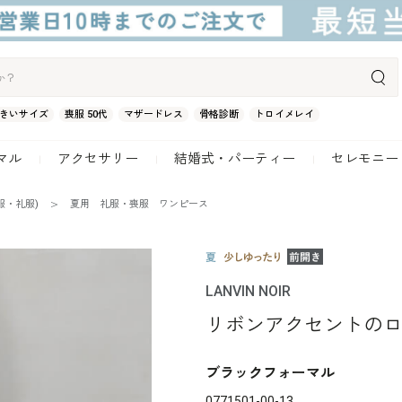
きいサイズ
喪服 50代
マザードレス
骨格診断
トロイメレイ
マル
アクセサリー
結婚式・パーティー
セレモニー
服・礼服)
夏用 礼服・喪服 ワンピース
LANVIN NOIR
リボンアクセントの
ブラックフォーマル
0771501-00-13