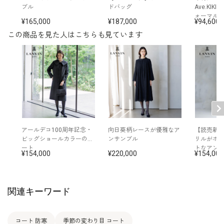
両脇ポケット付き
ブル
ドバッグ
Ave.KIK
※裄丈：首の後ろ付け根部分から肩先の中心を通って袖
その他
ォーマル
口までの長さ
165,000
187,000
94,600
※モデル着用：
この商品を見た人はこちらも見ています
イヤリング /
5652200-00
バッグ /
5320211-00
※モデル：身長173cm 9号着用
アールデコ100周年記念・
向日葵柄レースが優雅なア
【読売新
ビッグショールカラーのコ
ンサンブル
リルがポ
ート
トなアン
154,000
220,000
154,000
関連キーワード
コート 防寒
季節の変わり目 コート