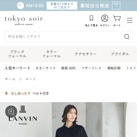
あとで見る
ログイン
カート
ブラック
カラー
アクセサリー
ブライダル
フォーマル
フォーマル
人気キーワード
大きいサイズ
喪服 50代
マザードレス
骨格診断
トロイ
ホーム
コート