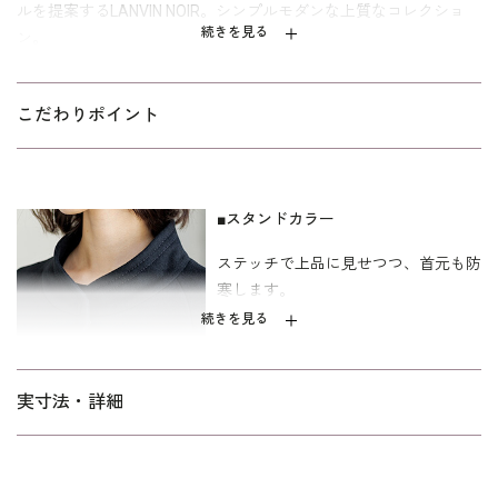
ルを提案するLANVIN NOIR。シンプルモダンな上質なコレクショ
続きを見る
ン。
上品なステッチを施した暖かい黒のコート。ラグラン袖は喪服の
上に羽織ってももたつかず、楽に着用できます。 コートとお揃い
こだわりポイント
のステッチを施したベルトをつけるときちんとした印象に、ベル
トを外すとリラックスした印象となります。 ウールとカシミア混
の素材で肌触りよく、ラグジュアリーな装いとなります。
■スタンドカラー
裏地は吸湿性が高く肌触りが滑らかなキュプラを使用。 葬儀・お
ステッチで上品に見せつつ、首元も防
別れ会の喪服・式服としても、慶事の礼服としても活躍します。
寒します。
｢少しゆったり｣パターンを使用。着丈は膝が隠れるミディ丈。
「標準」に比べて、二の腕や背渡り、ウエストを中心にゆとりを
続きを見る
持たせています。サイズ表記はイタリア式です。
■ベルト
実寸法・詳細
コートとお揃いのステッチを施したベ
ルトをつけるときちんとした印象に、
ベルトを外すとリラックスした印象と