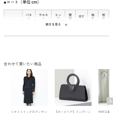
■コート（単位:cm）
なります。
バス
ウエス
ヒッ
肩
袖
裄
着丈
ト
ト
プ
幅
丈
丈
続きを見る
S（5
100.
39.
109.
60.
79.
106.5
119.0
号）
5
5
0
0
5
M（9
106.
40.
110.
61.
81.
112.5
125.0
号）
5
5
0
0
0
L（13
114.
42.
112.
61.
82.
120.5
133.0
号）
5
5
0
5
5
合わせて買いたい商品
表地 ウール 85％
素材
カシミヤ15％
裏地 キュプラ100％
洗濯方法：クリーニング
日本製
共布ベルト付き（取り外し可）
ジオメトリックのアンサン
【ホースヘア】リングハン
中村江里