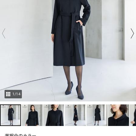
1
/
14