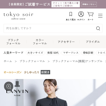
あとで見る
ログイン
カート
ブラック
カラー
アクセサリー
ブライダル
フォーマル
フォーマル
人気キーワード
大きいサイズ
喪服 50代
マザードレス
骨格診断
トロイ
ホーム
ブラックフォーマル
ブラックフォーマル(喪服)アンサンブル