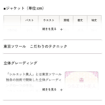
ジャケットの背面にフェミニンなペプ
ラムをあしらいました。 気になるヒ
■ジャケット（単位:cm）
ップ周りをさりげなくカバー。 全方
位で美しいシルエットです。
バスト
ウエスト
肩幅
着丈
袖丈
続きを見る
7号(36)
95.5
82.0
38.5
48.0
58.0
9号(38)
98.5
85.0
39.0
48.5
58.5
東京ソワール こだわりのテクニック
11号(40)
102.5
89.0
39.5
49.0
59.0
13号(42)
107.5
93.0
40.0
49.5
59.5
立体グレーディング
15号(44)
111.5
98.0
41.0
50.0
59.5
「シルエット美人」とは東京ソワール
独自の技術で開発した立体グレーディ
ングの一つの手法。
表地：トリアセテート69％ ポリエステル31％（スト
続きを見る
バランスをキープし厚みを重視して立
素材
レッチクロス）
体的にしました。
裏地：キュプラ100％
シルエットが美しく、着心地が良く、