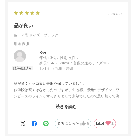
2025.4.23
品が良い
色：７号
サイズ：ブラック
用途
:喪服
ろみ
年代:
50代
性別:
女性
身長:
166～170cm
普段の服のサイズ:
M
お住まい:
九州・沖縄
品が良くカッコ良い喪服を探していました。
お値段は安くはなかったのですが、生地感、襟元のデザイン、ワ
ンピースのラインがすっきりとして素敵でしたので思い切って決
めました。
続きを読む
サイズはいつも9号を着ていますが、こちらは7号の方が自分には
合うなと思い決めました。
参考になった
5
Like!
1