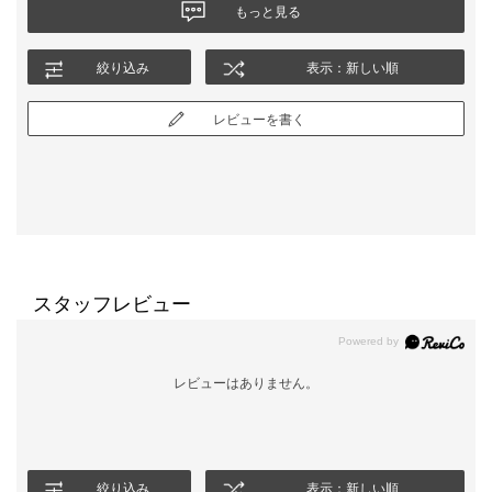
ワンピースはとてもできる大人の女性風なのですが、ジャケット
もっと見る
を羽織ると私はなぜかPTAママ風になってしまうのです。パッと
見、CAさん風にもみえるのですが、やはりPTAかなと思ったり。
絞り込み
表示：新しい順
何故かな、と考えて多分詰まったブラウスに、ラウンドのノーカ
ラージャケットだからかな、と。
試しにジャケットをゆるくⅤにしてみたらしっくりきました。
レビューを書く
自分の顔や全体の雰囲気にもよると思いますので、お似合いにな
る方は絶対素敵だと思いますし、逆にお子さんの行事などにも使
えるデザインかと思います。
迷いましたが、私は別のものにしました。
また、ワンピースの上身ごろはジョーゼット素材ですので、季節
に応じて長い期間着用できると思いました。
スタッフレビュー
レビューはありません。
絞り込み
表示：新しい順