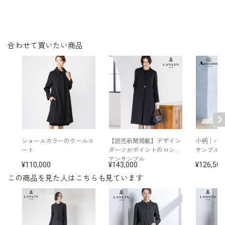
年令・サイズに関係なくすっきりフィ
洗濯方法：クリーニング
日本製
ットします。
※モデル着用：
その他
イヤリング /
5652200-00
バッグ /
5322261-00
合わせて買いたい商品
※モデル：身長172cm 9号着用
■ワンピース（単位:cm）
バスト
ウエスト
ヒップ
肩幅
着丈
袖丈
7号
95.0
80.0
96.0
38.5
112.5
47.5
ショールカラーのウールコ
【読売新聞掲載】デザイン
小柄｜パ
ート
ダーツがポイントのロング
サンブル
9号
98.0
83.0
99.0
39.0
113.0
48.0
アンサンブル
110,000
143,000
126,500
11号
102.0
87.0
103.0
39.5
114.0
48.5
この商品を見た人はこちらも見ています
13号
111.0
96.0
112.0
41.0
115.5
49.0