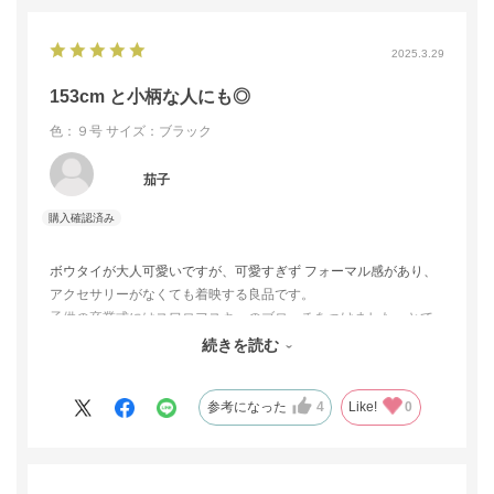
2025.3.29
153cm と小柄な人にも◎
色：９号
サイズ：ブラック
茄子
ボウタイが大人可愛いですが、可愛すぎず フォーマル感があり、
アクセサリーがなくても着映する良品です。
子供の卒業式にはスワロフスキーのブローチをつけました。とて
も高級感があり、頼れる1着です。冠婚葬祭 全てに使えるので 、
続きを読む
活用度が高いと思います。
参考になった
4
Like!
0