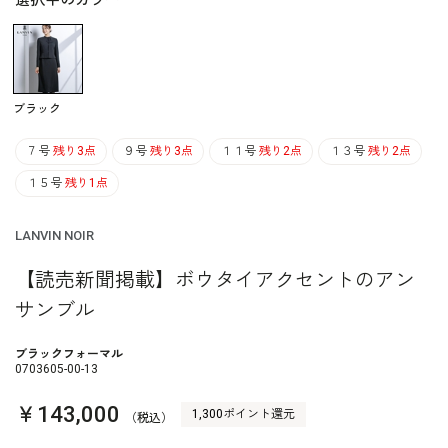
選択中のカラー
ブラック
７号
残り3点
９号
残り3点
１１号
残り2点
１３号
残り2点
１５号
残り1点
LANVIN NOIR
【読売新聞掲載】ボウタイアクセントのアン
サンブル
ブラックフォーマル
0703605-00-13
￥143,000
1,300ポイント還元
（税込）