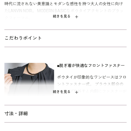
時代に流されない美意識とモダンな感性を持つ大人の女性に向け
たLANVIN NOIR。 MODERN BASICなボウタイアクセントのブラッ
続きを見る
クフォーマル。
ノーカラーのジャケットは背面のペプラムがエレガント。 ボウタ
イアクセントのワンピースは前開きで、上身頃は柔らかなジョー
こだわりポイント
ゼット。 ストレートなシルエットが都会的な印象です。 季節を問
わないオールシーズンの中肉素材は、濃染加工による漆黒。 喪
主・参列者の喪服の他、礼服としても活躍します。
■脱ぎ着が快適なフロントファスナー
着丈はふくらはぎにかかるフォーマル丈。 寸法は、ミセス（40代
ボウタイが印象的なワンピースはフロ
～）向けの｢少しゆったり｣。 「標準」よりも腕回り、ウエストを
ントファスナー式。 ブラウス部分の
中心にゆとりがあります。 パターンは、バランスがきれいな「シ
スナップを外すと内側にファスナーが
ルエット美人」。 サイズ表記はフランス式です。
続きを見る
あります。 後ろに腕を回すことなく
着替ができる便利なデザインです。
寸法・詳細
■後姿が美しいペプラム