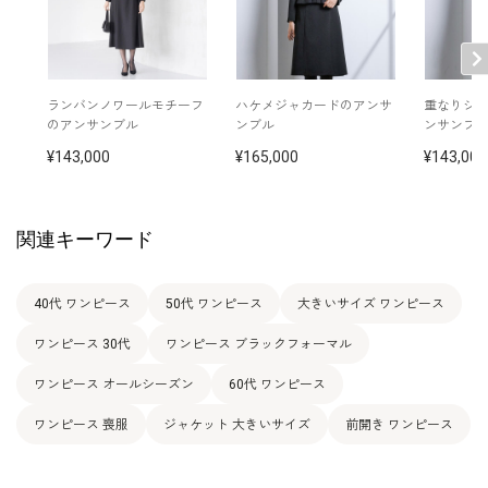
表地：トリアセテート75％ ポリエステル25％（ジョ
ーゼット） ×トリアセテート69％ ポリエステル31％
素材
（ストレッチクロス）
裏地：キュプラ100％
ランバンノワールモチーフ
ハケメジャカードのアンサ
重なりシ
洗濯方法：クリーニング
のアンサンブル
ンブル
ンサンブ
その他
日本製
143,000
165,000
143,000
フロントオープンタイプ
関連キーワード
40代 ワンピース
50代 ワンピース
大きいサイズ ワンピース
ワンピース 30代
ワンピース ブラックフォーマル
ワンピース オールシーズン
60代 ワンピース
ワンピース 喪服
ジャケット 大きいサイズ
前開き ワンピース