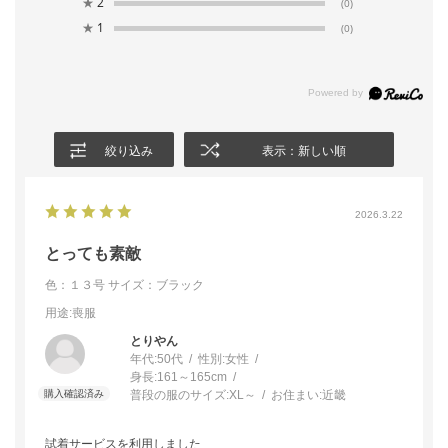
★
2
(0)
★
1
(0)
絞り込み
表示：新しい順
2026.3.22
とっても素敵
色：１３号
サイズ：ブラック
用途
:喪服
とりやん
年代:
50代
性別:
女性
身長:
161～165cm
普段の服のサイズ:
XL～
お住まい:
近畿
試着サービスを利用しました