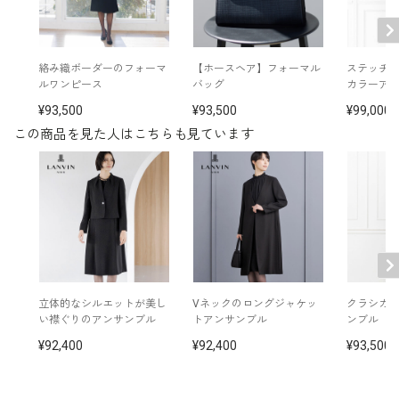
洗濯方法：クリーニング
日本製
※モデル着用： イヤリング /
5652200-00
その他
ネックレス /
5615200-00
絡み織ボーダーのフォーマ
【ホースヘア】フォーマル
ステッチ
バッグ /
5320231-00
ルワンピース
バッグ
カラーア
※モデル：身長173cm 9号着用
93,500
93,500
99,000
この商品を見た人はこちらも見ています
■ワンピース（単位:cm）
バスト
ウエスト
ヒップ
肩幅
着丈
袖丈
7号
94.0
79.0
104.0
38.5
109.5
42.5
（36）
9号
97.0
82.0
107.0
39.0
110.0
43.0
（38）
立体的なシルエットが美し
Vネックのロングジャケッ
クラシカ
い襟ぐりのアンサンブル
トアンサンブル
ンブル
11号
101.0
86.0
111.0
39.5
111.0
43.5
92,400
92,400
93,500
（40）