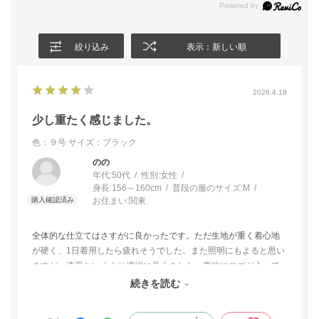
絞り込み
表示：新しい順
2026.4.18
少し重たく感じました。
色：９号
サイズ：ブラック
のの
年代:
50代
性別:
女性
身長:
156～160cm
普段の服のサイズ:
M
お住まい:
関東
全体的な仕立てはさすがに良かったです。ただ生地が重く着心地
が硬く、1日着用したら疲れそうでした。また照明にもよると思い
ますが、漆黒というより濃紺に見えました。裏地にロゴが入って
いるのも個人的には好みではなく、申し訳ありませんが返品させ
続きを読む
ていただきました。