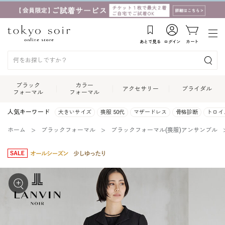
あとで見る
ログイン
カート
ブラック
カラー
アクセサリー
ブライダル
フォーマル
フォーマル
人気キーワード
大きいサイズ
喪服 50代
マザードレス
骨格診断
トロイ
ホーム
ブラックフォーマル
ブラックフォーマル(喪服)アンサンブル