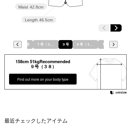
Waist
42.8cm
Length
46.5cm
７号
７号（３６）
９号
９号（３８）
１１号（４０）
１
158cm 51kgRecommended
９号（３８）
Find out more on your body type
最近チェックしたアイテム