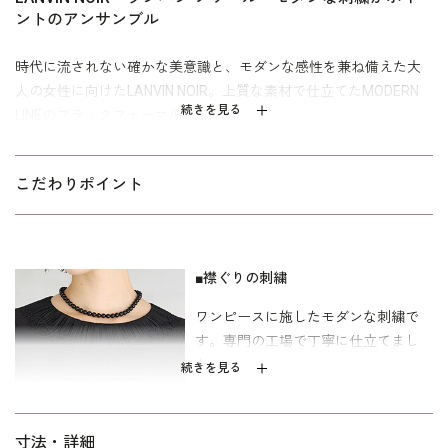
ントのアンサンブル
時代に流されない確かな美意識と、モダンな感性を兼ね備えた大
人の女性に向けたLANVIN NOIR。上質な素材で仕立てたMODERN
続きを見る
LINEのブラックフォーマル。
ジャケットは若々しい印象のウイングカラーがポイント。直線的
な切り替えでスッキリとしたフォルムとラインを表現しました。
こだわりポイント
ワンピースに施した刺繍がモダンなランバンノワールらしいワン
ピース。専門の工場で丁寧に仕立てた特別な刺繍です。 ワンピー
スの両サイドには便利なポケットつき。表地は上品でしっとりし
た上質なトリアセテート、裏地は吸湿性に優れたキュプラ素材を
■襟ぐりの刺繍
使用。
ワンピースに施したモダンな刺繍で
す。専門の工場で丁寧に仕立てまし
葬儀・お別れ会の喪服・式服としても、慶事の礼服としても活躍
た。
します。 ｢少しゆったり｣パターンを使用。 着丈は膝が隠れるミデ
続きを見る
ィ丈。「標準」に比べて、二の腕や背渡り、ウエストを中心にゆ
とりを持たせています。 サイズ表記はイタリア式です。
■便利なポケット付き
寸法・詳細