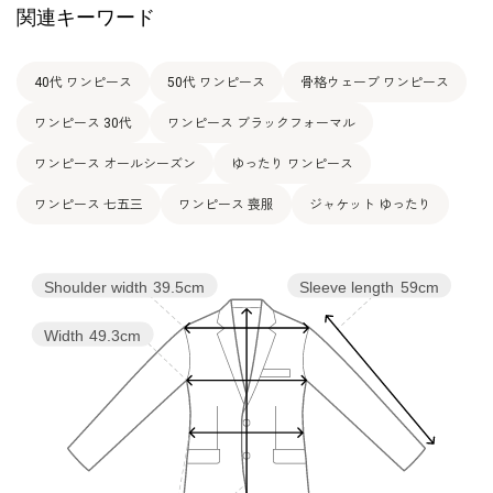
関連キーワード
表地：トリアセテート72％ ポリエステル28％（エコ
素材
ルナグログラン）
裏地：キュプラ100％
40代 ワンピース
50代 ワンピース
骨格ウェーブ ワンピース
洗濯方法：クリーニング
ワンピース 30代
ワンピース ブラックフォーマル
日本製
その他
後ろファスナー
ワンピース オールシーズン
ゆったり ワンピース
両サイドポケット付き
ワンピース 七五三
ワンピース 喪服
ジャケット ゆったり
Shoulder width
39.5cm
Sleeve length
59cm
Width
49.3cm