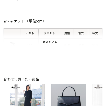
ワンピースの両サイドには便利なポケ
ット付き。ハンカチやリップなどの小
物を収納できます。
■ジャケット（単位:cm）
バスト
ウエスト
肩幅
着丈
袖丈
続きを見る
7号
95.5
82.5
39.0
46.0
58.5
（36）
9号
98.5
85.5
39.5
46.5
59.0
（38）
11号
102.5
89.5
40.0
47.0
59.5
（40）
合わせて買いたい商品
表地：トリアセテート72％ ポリエステル28％（エコ
素材
ルナグログラン）
裏地：キュプラ100％