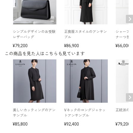
日本製
後ろファスナー
その他
※モデル着用： イヤリング /
5652200-00
ネックレス /
5615200-00
バッグ /
5387242-00
※モデル：身長174cm 9号着用
シンプルデザインのお受験
正喪服スタイルのアンサン
シャープ
レザーバッグ
ブル
ナーつき
79,200
86,900
66,000
この商品を見た人はこちらも見ています
美しいカッティングのアン
Vネックのロングジャケッ
正統派の
サンブル
トアンサンブル
85,800
92,400
79,200