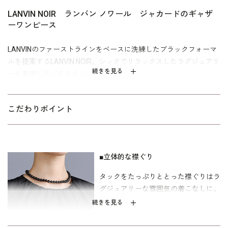
LANVIN NOIR ランバン ノワール ジャカードのギャザ
ーワンピース
LANVINのファーストラインをベースに洗練したブラックフォーマ
ルを提案するLANVIN NOIR。シックでリラックスしたラグジュアリ
続きを見る
ーを表現したパリライン。
アールデコなグラフィカルモチーフをふくれジャカードで表現し
た価値観の高いモダンなワンピース。タックをたっぷりととった
こだわりポイント
立体的な襟ぐりや、背面やスカートのスリットにほどこしたグロ
グランリボンがポイント。オフショルダーによる丸みのあるシル
エットは抜け感のあるスタイル。喪服としてはもちろんのこと、
喪のシーンからお祝いのシーンまで様々なオケージョンに対応可
■立体的な襟ぐり
能です。
タックをたっぷりととった襟ぐりはラ
グジュアリーな雰囲気の着こなしに。
漆黒の生地なので、ご葬儀やお別れの会、家族葬にもおすすめ。
シーズンによっては、卒業式・卒園式礼服、お食事会などのシー
続きを見る
ンにも着回ししやすいモダンなデザイン。裏地は吸放湿性に優れ
たキュプラ素材。ミセス（40代～）向け｢少しゆったり｣パターン