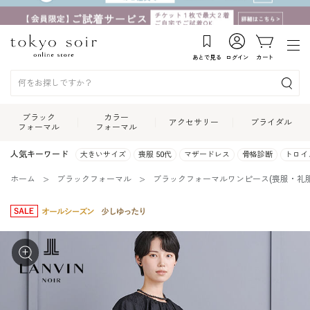
あとで見る
ログイン
カート
ブラック
カラー
アクセサリー
ブライダル
フォーマル
フォーマル
人気キーワード
大きいサイズ
喪服 50代
マザードレス
骨格診断
トロイ
ホーム
ブラックフォーマル
ブラックフォーマルワンピース(喪服・礼服