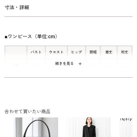
■ジャカードとグログランテープの組
で、「標準」に比べて腕回り、ウエストを中心にゆとりのある寸
寸法・詳細
み合わせ
法です。サイズ表示はイタリア式です。
上質なふくれジャカードとグログラン
リボンの組み合わせは、ランバンノワ
ールらしい価値観の高いデザイン。
■ワンピース（単位:cm）
バスト
ウエスト
ヒップ
肩幅
着丈
裄丈
続きを見る
9号
115.5
109.0
111.0
39.5
106.0
69.5
（38）
11号
119.5
113.0
115.0
40.5
107.0
70.0
（40）
表地：アセテート89％ ポリエステル11％（ふくれジ
合わせて買いたい商品
素材
ャカード）
裏地：キュプラ100％
洗濯方法：クリーニング