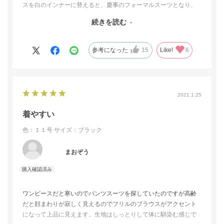
スを白のインナーに替えると、慶事のフォーマルスーツとなり、
柄のボウタイブラウスなどと合わせると、ビジネススーツとして
続きを読む
も活用できます。着回し抜群で、とても満足しています。セット
の黒ブラウスのフリルカラーが美しいので、同デザインの白のブ
ラウスをオプション販売してくれたら、即購入したいです。
参考になった
15
Like!
6
2021.1.25
着やすい
色：１１号
サイズ：ブラック
まおぞう
ワンピースだと寒いのでパンツスーツを探していたのですが高齢
だと顔まわりが寂しく見えるのでフリルのブラウスがアクセント
になって上品に見えます。生地はしっとりして体に馴染む感じで