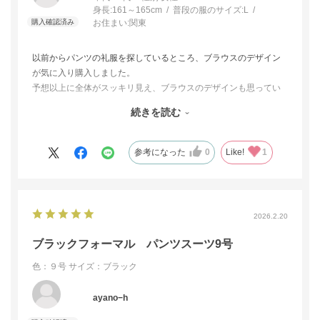
身長:
161～165cm
普段の服のサイズ:
L
お住まい:
関東
以前からパンツの礼服を探しているところ、ブラウスのデザイン
が気に入り購入しました。
予想以上に全体がスッキリ見え、ブラウスのデザインも思ってい
た通りで、大変満足です。
続きを読む
また、サイズ交換の対応もとても早く、大変助かりました。
ありがとうございました。
参考になった
0
Like!
1
2026.2.20
ブラックフォーマル パンツスーツ9号
色：９号
サイズ：ブラック
ayano−h