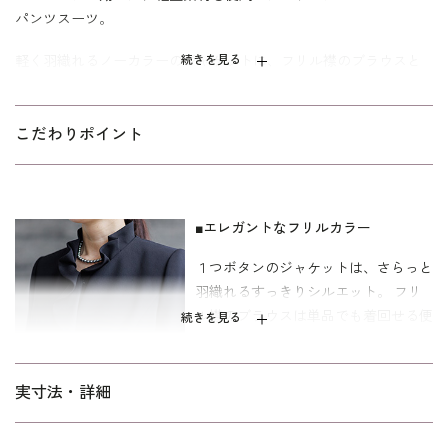
パンツスーツ。
軽く羽織れるノーカラーのジャケットに、フリル襟のブラウスと
続きを見る
ストレートシルエットのパンツをセットにした３点セット。 それ
ぞれ単品でも着回しできる便利なアイテムです。 フリルがポイン
トのブラウスは1枚でもきちんした印象。 パンツは前ファスナー、
こだわりポイント
ウエスト部分は脇から後ろにかけてゴムが入っています。 両側の
ポケットも便利です。
寸法はミセス向けの｢少しゆったり｣パターンを使用。 ストレッチ
■エレガントなフリルカラー
性のある軽量素材で、長時間でも安心です。 「標準」に比べて二
１つボタンのジャケットは、さらっと
の腕、ウエスト、ヒップを中心にゆとりを持たせています。
羽織れるすっきりシルエット。 フリ
ル襟のブラウスは単品でも着回せる便
続きを見る
利なアイテムです。
■パンツは後脇ゴムで楽々
実寸法・詳細
パンツは脇から後ろ側にゴムの入った