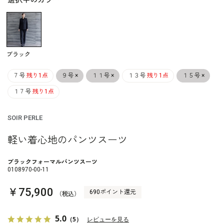
選択中のカラー
ブラック
７号
残り1点
９号
×
１１号
×
１３号
残り1点
１５号
×
１７号
残り1点
SOIR PERLE
軽い着心地のパンツスーツ
ブラックフォーマルパンツスーツ
0108970-00-11
￥75,900
690ポイント還元
（税込）
5.0
（5）
レビューを見る