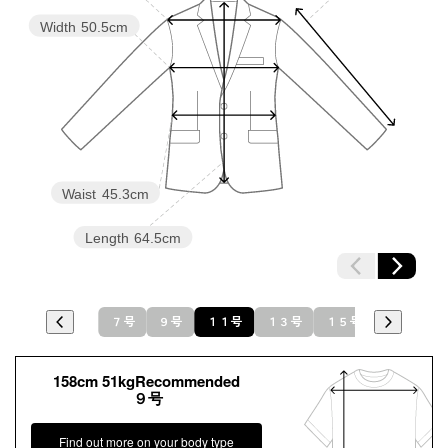
Width
50.5cm
洗濯方法：クリーニング
※モデル着用：
イヤリング /
5652897-02
その他
ネックレス /
5619896-02
バッグ /
5624161-96
※モデル：身長167cm 9号着用
■ブラウス（単位:cm）
Waist
45.3cm
Length
64.5cm
バスト
肩幅
着丈
袖丈
7号
95.5
37.5
59.5
47.5
７号
９号
１１号
１３号
１５号
１７号
9号
98.5
38.0
60.0
48.0
11号
102.5
38.5
60.5
48.5
158cm 51kgRecommended
９号
13号
106.5
39.0
61.0
49.0
Find out more on your body type