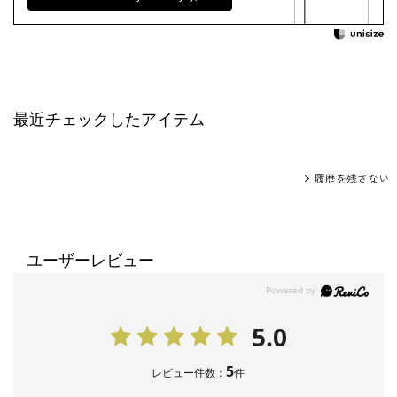
15号
111.5
40.0
61.5
49.0
17号
116.5
41.0
62.0
49.0
素材
ポリエステル100％
最近チェックしたアイテム
その他
洗濯方法：クリーニング
履歴を残さない
■パンツ（単位:cm）
ユーザーレビュー
ウエスト
ヒップ
着丈
裾幅
股下丈
7号
69.0
92.0
97.5
22.0
75.0
5.0
9号
72.0
95.0
97.5
23.0
75.0
5
レビュー件数：
件
11号
75.0
98.0
98.0
23.5
75.0