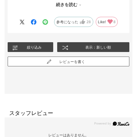
す。色も真っ黒で並んだときに色の違いがはっきりわかり高いだ
続きを読む
けのことはありますね。安い喪服とは明らかに違います。買って
よかったです。40代からでも着れそうだと思いました
参考になった
28
Like!
8
絞り込み
表示：新しい順
レビューを書く
スタッフレビュー
レビューはありません。