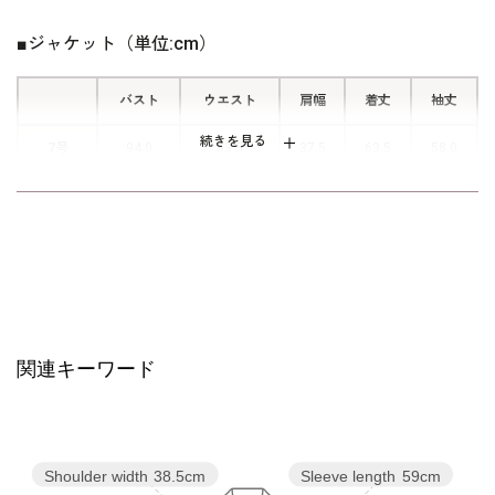
楽々仕様。 立ったり座ったりした時
にも窮屈さを感じさせず、快適に着用
■ジャケット（単位:cm）
することができます。 両側にスラッ
シュタイプのポケットがついていま
バスト
ウエスト
肩幅
着丈
袖丈
す。
続きを見る
7号
94.0
83.5
37.5
63.5
58.0
9号
97.0
86.5
38.0
64.0
58.5
11号
101.0
90.5
38.5
64.5
59.0
13号
105.0
94.5
39.0
65.0
59.5
15号
110.0
99.5
40.0
65.5
59.5
関連キーワード
17号
115.0
104.5
41.0
66.0
59.5
表地：ポリエステル100％
Shoulder width
38.5cm
Sleeve length
59cm
素材
裏地：キュプラ 100％