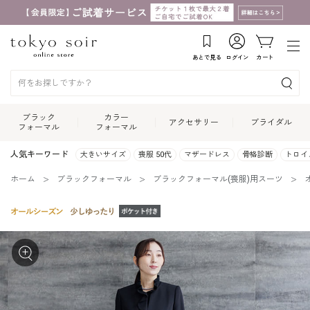
あとで見る
ログイン
カート
ブラック
カラー
アクセサリー
ブライダル
フォーマル
フォーマル
人気キーワード
大きいサイズ
喪服 50代
マザードレス
骨格診断
トロイ
ホーム
ブラックフォーマル
ブラックフォーマル(喪服)用スーツ