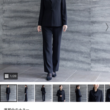
1
/
20