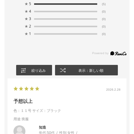
★
5
(5)
13号
79.0
102.0
98.5
24.5
75.0
★
4
(0)
★
3
15号
83.0
106.0
99.0
25.5
75.5
(0)
★
2
(0)
17号
87.0
110.0
99.5
26.5
76.0
★
1
(0)
表地：ポリエステル100％
素材
裏地：キュプラ 100％
絞り込み
表示：新しい順
洗濯方法：クリーニング
前開きファスナー
その他
後ろウエストゴム仕様（+6cm伸長）
ベルト通し付き
2026.2.28
両サイドポケット付き
予想以上
色：１１号
サイズ：ブラック
用途
:喪服
知造
年代:
50代
性別:
女性