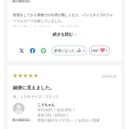
怪我をしてから着物での出席が難しくなり、パンツタイプのフォ
ーマルスーツを探していました。
首元が空いたタイプはちょっと気が引けて
襟の立ったこの品を見つけ購入しました。
続きを読む
色もこっくりしてて、着心地も良かったです
参考になった
4
Like!
2
2022.9.12
細身に見えました。
色：１５号
サイズ：ブラック
こうちゃん
年代:
60代
性別:
男性
身長:
161～165cm
普段の服のサイズ:
XL～
お住まい:
関東