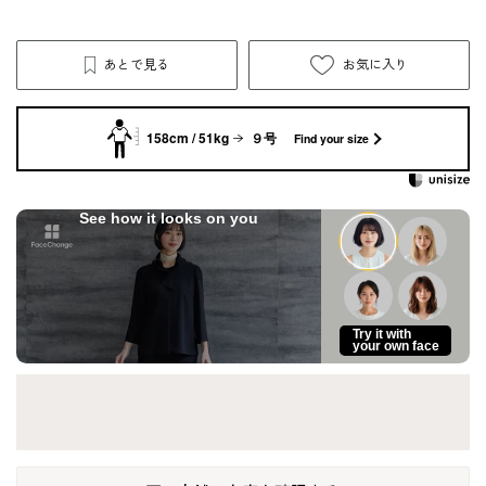
あとで見る
お気に入り
158cm / 51kg
９号
Find your size
See how it looks on you
Try it with
your own face