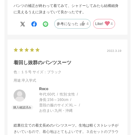
パンツの補正が終わって着てみて、シャドーしてみたら結構細身
に見えるうえに決まっていて良かったです。
参考になった
4
Like!
4
2022.3.19
着回し抜群のパンツスーツ
色：１５号
サイズ：ブラック
用途
:卒入学式
Roco
年代:
60代
性別:
女性
身長:
156～160cm
普段の服のサイズ:
XL～
お住まい:
九州・沖縄
総裏仕立ての着丈長めのパンツスーツ。生地は軽くストレッチが
きいているので、着心地はとてもよいです。３点セットのブラウ