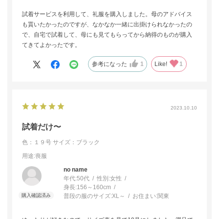
試着サービスを利用して、礼服を購入しました。母のアドバイス
も貰いたかったのですが、なかなか一緒に出掛けられなかったの
で、自宅で試着して、母にも見てもらってから納得のものが購入
てきてよかったです。
参考になった
1
Like!
1
2023.10.10
試着だけ〜
色：１９号
サイズ：ブラック
用途
:喪服
no name
年代:
50代
性別:
女性
身長:
156～160cm
普段の服のサイズ:
XL～
お住まい:
関東