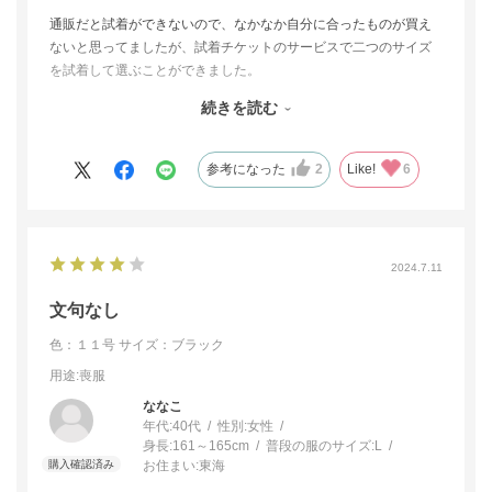
通販だと試着ができないので、なかなか自分に合ったものが買え
ないと思ってましたが、試着チケットのサービスで二つのサイズ
を試着して選ぶことができました。
９号も着れましたが、これからのゆとりを考え１１号にしまし
続きを読む
た。
今まで着ていた礼服は９号でしたが、商品によってサイズ感が違
うと思いますので、試着サービスがあってありがたかったです。
参考になった
2
Like!
6
生地もデザインも気に入ってます。
注文の翌日に届きました。９号の返品も届いた箱に入れ、同封の
送り状を貼り、着払いにて送るというだけで大変助かりました。
2024.7.11
文句なし
色：１１号
サイズ：ブラック
用途
:喪服
ななこ
年代:
40代
性別:
女性
身長:
161～165cm
普段の服のサイズ:
L
お住まい:
東海