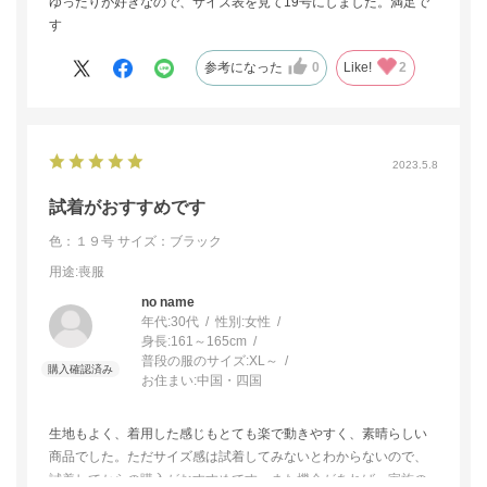
ゆったりが好きなので、サイズ表を見て19号にしました。満足で
す
参考になった
0
Like!
2
2023.5.8
試着がおすすめです
色：１９号
サイズ：ブラック
用途
:喪服
no name
年代:
30代
性別:
女性
身長:
161～165cm
普段の服のサイズ:
XL～
お住まい:
中国・四国
生地もよく、着用した感じもとても楽で動きやすく、素晴らしい
商品でした。ただサイズ感は試着してみないとわからないので、
試着してからの購入がおすすめです。また機会があれば、家族の