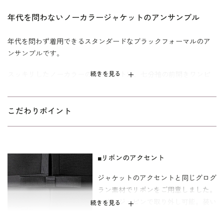
年代を問わないノーカラージャケットのアンサンブル
年代を問わず着用できるスタンダードなブラックフォーマルのア
ンサンブルです。
スッキリしたノーカラーのジャケットに、七分袖の前開きワンピ
続きを見る
ースをセットしたベーシックなシルエット。 ジャケットの前合わ
せの部分とワンピースのウエスト部分にグログランでアクセント
を付けました。 オリジナルのリボンで装いの変化も楽しめます。
こだわりポイント
ワンピースの着丈は膝下になる標準丈。 立ち居振る舞いがエレガ
ントに見えるソフトフレアーラインです。濃染加工による深い漆
黒で、通年着用可能。参列者はもちろん、喪主・ご親族の喪服と
■リボンのアクセント
しても安心してお召しいただけます。｢少しゆったり｣パターンを
ジャケットのアクセントと同じグログ
使用。「標準」に比べて二の腕、背渡り、ウエスト部分にゆとり
ラン素材でリボンをご用意しました。
を持たせています。
コサージュピンで取り外し可能。装い
続きを見る
のアクセントとしてお勧めです。