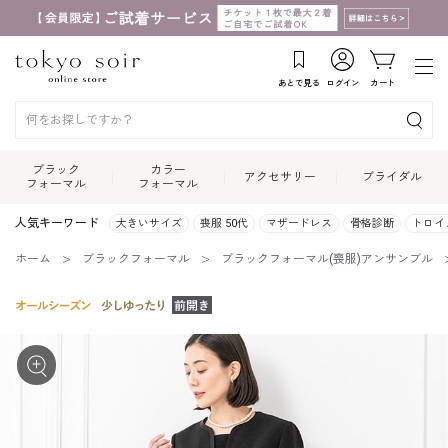
あとで見る
ログイン
カート
ブラック
カラー
アクセサリー
ブライダル
フォーマル
フォーマル
人気キーワード
大きいサイズ
喪服 50代
マザードレス
骨格診断
トロイ
ホーム
ブラックフォーマル
ブラックフォーマル(喪服)アンサンブル