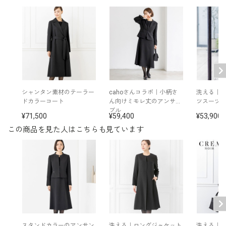
※モデル：身長167cm 9号着用
■ワンピース（単位:cm）
バスト
ウエスト
ヒップ
肩幅
着丈
袖丈
3号
87.5
71.0
90.0
36.5
104.0
41.0
シャンタン素材のテーラー
cahoさんコラボ｜小柄さ
洗える｜
ドカラーコート
ん向けミモレ丈のアンサン
ツスーツ
5号
90.5
74.0
93.0
37.0
104.0
41.0
ブル
71,500
59,400
53,900
7号
93.5
77.0
96.0
37.5
104.5
41.5
この商品を見た人はこちらも見ています
9号
96.5
80.0
99.0
38.0
105.0
42.0
11号
100.5
84.0
103.0
38.5
106.0
42.5
13号
104.5
88.0
107.0
39.0
107.0
43.0
15号
109.5
93.0
112.0
40.0
107.5
43.0
スタンドカラーのアンサン
洗える｜ロングジャケット
洗える｜