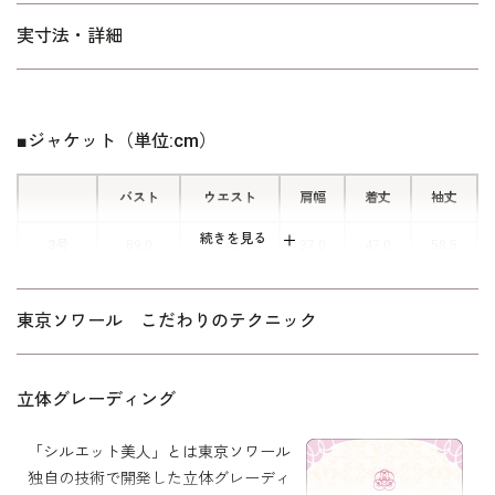
■前開きのファスナーで脱ぎ着もし
実寸法・詳細
すく
ワンピースのフロント左胸部分には隠
しファスナーがあり、後ろに腕を回す
■ジャケット（単位:cm）
ことなく脱ぎ着が可能。 フォーマル
ならではの機能的な仕様です。
バスト
ウエスト
肩幅
着丈
袖丈
続きを見る
3号
89.0
74.0
37.0
47.0
58.5
5号
92.0
77.0
37.5
47.0
58.5
東京ソワール こだわりのテクニック
7号
95.0
80.0
38.0
47.5
59.0
9号
98.0
83.0
38.5
48.0
59.5
立体グレーディング
11号
102.0
87.0
39.0
48.5
60.0
「シルエット美人」とは東京ソワール
独自の技術で開発した立体グレーディ
13号
106.0
91.0
39.5
49.0
60.5