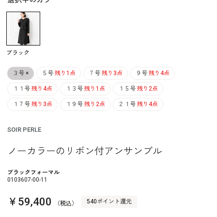
選択中のカラー
ブラック
３号
×
５号
残り1点
７号
残り3点
９号
残り4点
１１号
残り4点
１３号
残り1点
１５号
残り2点
１７号
残り3点
１９号
残り2点
２１号
残り4点
SOIR PERLE
ノーカラーのリボン付アンサンブル
ブラックフォーマル
0103607-00-11
￥59,400
540ポイント還元
（税込）