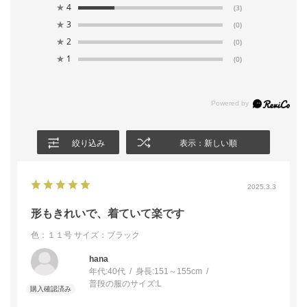
★
4
(3)
★
3
(0)
★
2
(0)
★
1
(0)
絞り込み
表示：新しい順
2025.3.3
形もきれいで、着ていて楽です
色：１１号
サイズ：ブラック
hana
年代:
40代
身長:
151～155cm
普段の服のサイズ:
L