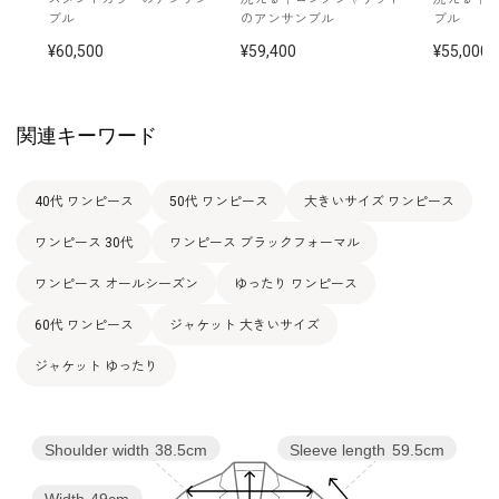
ブル
のアンサンブル
ブル
17号
114.5
98.0
117.0
41.0
108.0
43.0
60,500
59,400
55,000
19号
119.5
103.0
122.0
42.0
108.5
43.0
21号
124.5
108.0
127.0
43.0
109.0
43.0
関連キーワード
40代 ワンピース
50代 ワンピース
大きいサイズ ワンピース
表地 ポリエステル 100％
切替 トリアセテート 79％
素材
ポリエステル 21％
ワンピース 30代
ワンピース ブラックフォーマル
裏地 上身頃 ポリエステル 100％
スカート部分 キュプラ 100％
ワンピース オールシーズン
ゆったり ワンピース
60代 ワンピース
ジャケット 大きいサイズ
洗濯方法：クリーニング
その他
フロントオープンタイプ
ジャケット ゆったり
Shoulder width
38.5cm
Sleeve length
59.5cm
Width
49cm