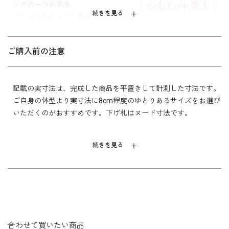
ングの一つの手法。
続きを見る
バランスをキープし厚みを重視して立
15号
111.0
96.0
40.5
49.5
60.5
体的にしました。
17号
116.0
101.0
41.5
50.0
60.5
シルエットが美しく、着心地が良く、
ご購入前の注意
年令・サイズに関係なくすっきりフィ
19号
121.0
106.0
42.5
50.5
60.5
ットします。
21号
126.0
111.0
43.5
51.0
60.5
記載の実寸法は、完成した商品を平置きして計測した寸法です。
ご自身の体型より実寸法に8cm程度のゆとりあるサイズをお選び
いただくのがおすすめです。下げ札はヌード寸法です。
表地 ポリエステル 100％
切替 トリアセテート 79％
素材
ポリエステル 21％
続きを見る
裏地 キュプラ 100％
洗濯方法：クリーニング
リボン付き（取り外し可）
袖口スリット入り（折り返し可）
※モデル着用：
その他
イヤリング /
5652897-10
ネックレス /
5619896-10
バッグ /
5624161-99
合わせて買いたい商品