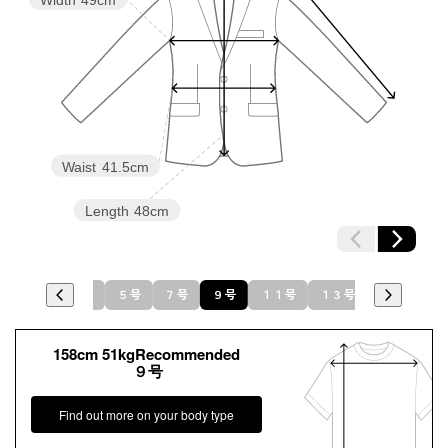
Waist
41.5cm
Length
48cm
１９号
３号
５号
７号
９号
１１号
１３号
１５号
158cm 51kgRecommended
９号
Find out more on your body type