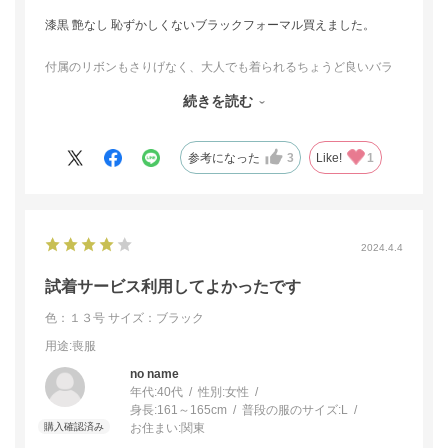
漆黒 艶なし 恥ずかしくないブラックフォーマル買えました。
付属のリボンもさりげなく、大人でも着られるちょうど良いバラ
ンスです。
続きを読む
20代から着ていたものでは心許なくなってきた方へオススメしま
す！
参考になった
3
Like!
1
2024.4.4
試着サービス利用してよかったです
色：１３号
サイズ：ブラック
用途
:喪服
no name
年代:
40代
性別:
女性
身長:
161～165cm
普段の服のサイズ:
L
お住まい:
関東