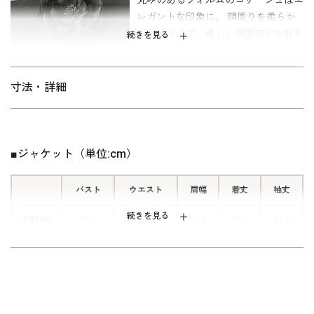
レガントな印象に。 顔周りを柔らか
ミセス（40代～）向け、｢少しゆったり｣パターンを使用。 「標
くみせるので、優しい雰囲気がお好み
準」に比べてウエストを中心にゆとりを持たせています。
続きを見る
の方におすすめです。
■分量たっぷりのフレアアクセント
寸法・詳細
フレアの分量をたっぷりとったエレガ
ントテイストのワンピース。 動くた
びに揺れるフレアがおしゃれな雰囲
■ジャケット（単位:cm）
気。
バスト
ウエスト
肩幅
着丈
袖丈
続きを見る
7号(36)
92.5
78.5
38.5
50.0
59.5
9号(38)
95.5
81.5
39.0
50.5
60.0
11号(40)
99.5
85.5
39.5
51.0
60.5
13号(42)
103.5
89.5
40.0
51.5
61.0