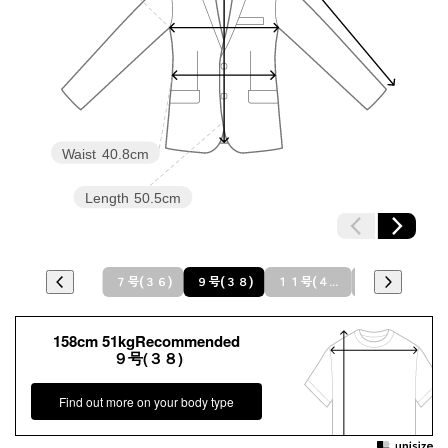
Waist
40.8cm
Length
50.5cm
７号(３６)
９号(３８)
１１号(４０)
１３号(４２)
158cm 51kgRecommended
９号(３８)
Find out more on your body type