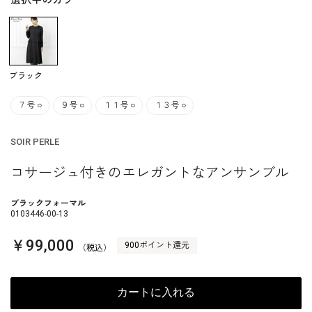
選択中のカラー
ブラック
７号
○
９号
○
１１号
○
１３号
○
SOIR PERLE
コサージュ付きのエレガントなアンサンブル
ブラックフォーマル
0103446-00-13
￥99,000
900ポイント還元
（税込）
カートに入れる