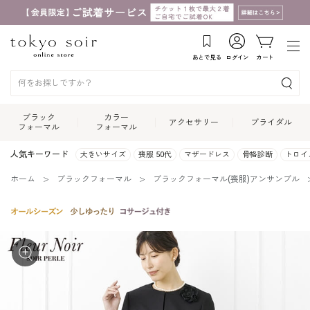
あとで見る
ログイン
カート
ブラック
カラー
アクセサリー
ブライダル
フォーマル
フォーマル
人気キーワード
大きいサイズ
喪服 50代
マザードレス
骨格診断
トロイ
ホーム
ブラックフォーマル
ブラックフォーマル(喪服)アンサンブル