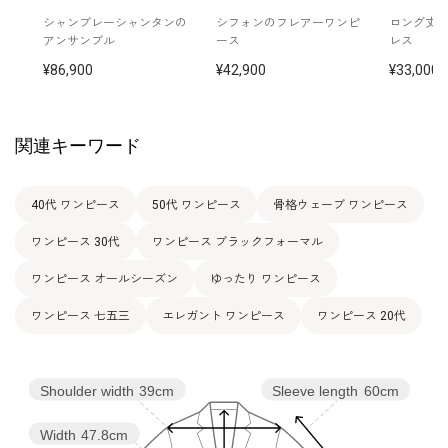
9号(38)
95.0
79.0
119.0
39.0
109.5
46.0
シャンブレーシャンタンの
シフォンのフレアーワンピ
ロング丈
アンサンブル
ース
レス
11号(40)
99.0
83.0
123.0
39.5
110.5
46.0
86,900
42,900
33,000
13号(42)
103.0
87.0
127.0
40.0
111.5
47.0
関連キーワード
表地：トリアセテート65％ レーヨン18％ ポリエス
素材
テル17％（レベッカバスケット）
40代 ワンピース
50代 ワンピース
骨格ウェーブ ワンピース
裏地：キュプラ100％
ワンピース 30代
ワンピース ブラックフォーマル
洗濯方法：クリーニング
その他
後ろファスナー
ワンピース オールシーズン
ゆったり ワンピース
ワンピース 七五三
エレガント ワンピース
ワンピース 20代
Shoulder width
39cm
Sleeve length
60cm
Width
47.8cm