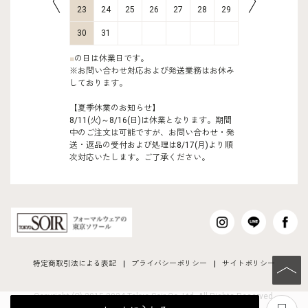
30
31
23
24
25
26
27
28
29
27
28
30
31
■
の日は休業日です。
※お問い合わせ対応および発送業務はお休み
しております。
【夏季休業のお知らせ】
8/11(火)～8/16(日)は休業となります。期間
中のご注文は可能ですが、お問い合わせ・発
送・返品の受付および処理は8/17(月)より順
次対応いたします。ご了承ください。
特定商取引法による表記
プライバシーポリシー
サイトポリシー
PAGE TO
Copyright (C) 2015-2024 Tokyo Soir Co ,Ltd. All Rights Reserved.
あ