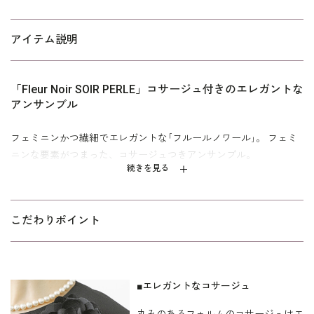
アイテム説明
「Fleur Noir SOIR PERLE」コサージュ付きのエレガントな
アンサンブル
フェミニンかつ繊細でエレガントな｢フルールノワール｣。 フェミ
ニンな要素がつまった、コサージュつきアンサンブル。
続きを見る
ジャケットのペプラムとワンピース袖口のたっぷりとしたフレア
がポイント。 ジャケットの前合わせは、ホック４つで留められま
す。 ワンピースは、Aラインのシルエットが美しいロング丈。 揺
こだわりポイント
れ動くフレアがおしゃれでフェミニンなアンサンブル。 濃染加工
による漆黒の生地なので、喪服としても、礼服・式服としても安
心です。 ホテル葬や法事にはオリジナルのコサージュがアクセン
ト。 慶事らしくアクセサリーを添えて、卒入学式の式服や礼服に
■エレガントなコサージュ
もおすすめです。 ※サイズ表記はイタリア式です。
丸みのあるフォルムのコサージュはエ