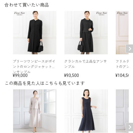
合わせて買いたい商品
表地：トリアセテート65％ レーヨン18％ ポリエス
素材
テル17％（レベッカバスケット）
裏地：キュプラ100％
洗濯方法：クリーニング
コサージュ付き
※モデル着用：
その他
イヤリング /
5652897-10
プリーツワンピースがポイ
クラシカルで上品なアンサ
フリルデ
ネックレス /
5619896-10
ントのロングジャケットア
ンブル
トのアン
バッグ /
5620410-00
ンサンブル
99,000
93,500
104,500
※モデル：身長168cm 9号着用
この商品を見た人はこちらも見ています
■ワンピース（単位:cm）
バスト
ウエスト
ヒップ
肩幅
着丈
袖丈
7号(36)
92.0
76.0
116.0
38.5
109.0
45.5