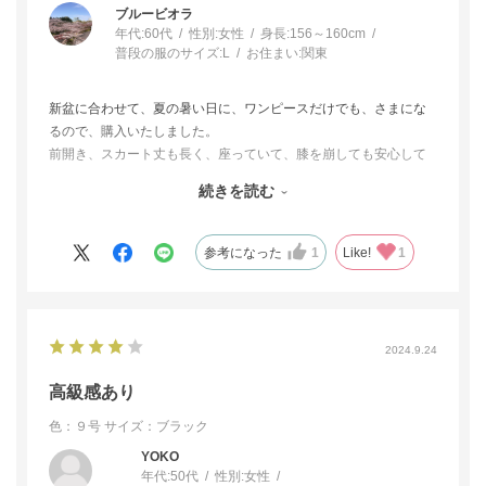
ブルービオラ
年代:
60代
性別:
女性
身長:
156～160cm
普段の服のサイズ:
L
お住まい:
関東
新盆に合わせて、夏の暑い日に、ワンピースだけでも、さまにな
るので、購入いたしました。
前開き、スカート丈も長く、座っていて、膝を崩しても安心して
楽なのも助かりました。
続きを読む
生地もさらりと着心地もよく、シンプルでスッキリしたデザイン
も気に入りました。
参考になった
1
Like!
1
2024.9.24
高級感あり
色：９号
サイズ：ブラック
YOKO
年代:
50代
性別:
女性