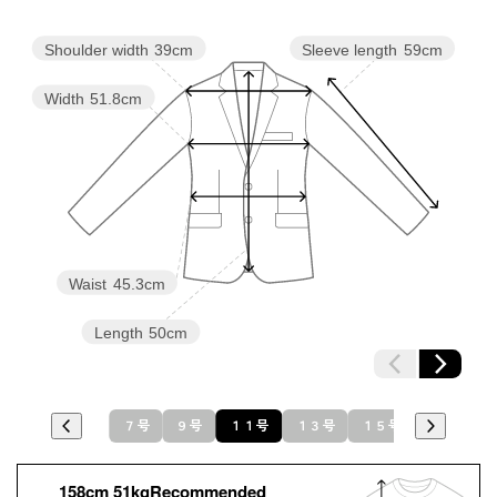
Shoulder width
39cm
Sleeve length
59cm
Width
51.8cm
Waist
45.3cm
Length
50cm
７号
９号
１１号
１３号
１５号
１７号
158cm 51kgRecommended