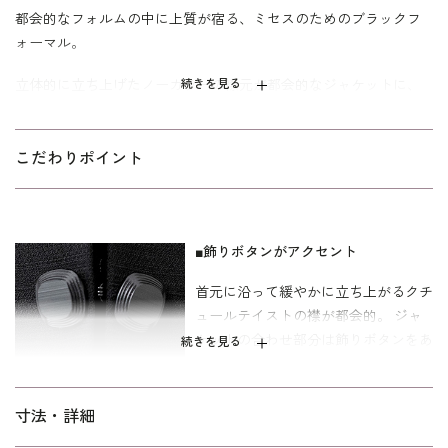
都会的なフォルムの中に上質が宿る、ミセスのためのブラックフ
ォーマル。
立体的に立ち上げたノーカラーの襟元が都会的なジャケットに、
続きを見る
羽織り風の前開きトリックワンピースをセットしたブラックフォ
ーマルアンサンブル。 繊細なシャドウボーダーが喪服としての品
格を感じさせる逸品です。 ジャケットは二箇所のカギホックで留
こだわりポイント
めるタイプで飾りボタンがアクセント。 ワンピースはボレロを羽
織ったように見える一枚仕立てのトリックデザイン。 オールシー
ズン着回せる安心の喪服をお求めの方におすすめしたい一着で
■飾りボタンがアクセント
す。
首元に沿って緩やかに立ち上がるクチ
ワンピースの着丈は、ふくらはぎに掛かる改まり度の高い長めの
ュールテイストの襟が都会的。 ジャ
丈。 ミセス（40代～）向け、｢ゆったり｣パターンを使用。 「少し
ケットの合わせ部分は飾りボタンをあ
ゆったり」よりも全体的に、さらにゆとりを持たせた仕上がりで
続きを見る
しらって、すっきりとしたＶ開きに仕
す。
上げています。
寸法・詳細
■前開き仕様のワンピース