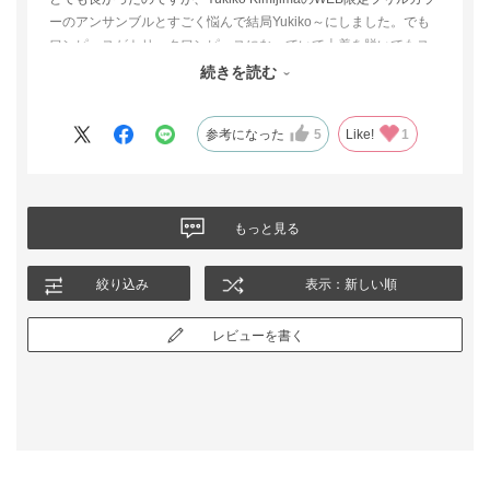
ーのアンサンブルとすごく悩んで結局Yukiko～にしました。でも
ワンピースがトリックワンピースになっていて上着を脱いでもス
タイルがよく見えたので本当に悩みました。決め手はYukiko～の
続きを読む
布地がしっかりしているのにとても着心地がよかったからです。
参考になった
5
Like!
1
もっと見る
絞り込み
表示：新しい順
レビューを書く