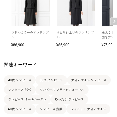
13号
106.0
90.5
110.5
39.5
111.5
44.0
15号
111.0
95.5
115.5
40.5
112.0
44.0
17号
116.0
100.5
120.5
41.5
112.5
44.0
フリルカラーのアンサンブ
ゆとり仕上げのアンサンブ
洗える｜
ル
ル
開きアン
86,900
86,900
75,900
表地：トリアセテート84％ ポリエステル16％（マイ
エールシャドウボーダー）
素材
裏地：上身頃（ポリエステル100％）/ 下身頃（キュプ
ラ100％）
関連キーワード
洗濯方法：クリーニング
その他
フロントオープンタイプ
40代 ワンピース
50代 ワンピース
大きいサイズ ワンピース
ワンピース 30代
ワンピース ブラックフォーマル
ワンピース オールシーズン
ゆったり ワンピース
60代 ワンピース
ワンピース 喪服
ジャケット 大きいサイズ