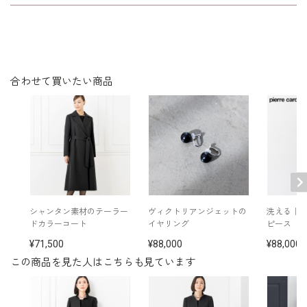
表地：トリアセテート84％ ポリエステル16％（マイ
シルエットが美しく、着心地が良く、
素材
エールシャドウボーダー）
裏地：キュプラ100％
年令・サイズに関係なくすっきりフィ
ットします。
洗濯方法：クリーニング
※モデル着用：
合わせて買いたい商品
イヤリング /
5652897-10
その他
ネックレス /
5619896-10
ブローチ/
5653212-00
バッグ /
5624161-99
※モデル：身長167cm 9号着用
■ワンピース（単位:cm）
バスト
ウエスト
ヒップ
肩幅
着丈
袖丈
シャンタン素材のテーラー
ヴィクトリアンジェットの
洗える｜
ドカラーコート
イヤリング
ピース
7号
95.0
79.5
99.5
38.0
109.0
42.5
71,500
88,000
88,000
この商品を見た人はこちらも見ています
9号
98.0
82.5
102.5
38.5
109.5
43.0
11号
102.0
86.5
106.5
39.0
110.5
43.5