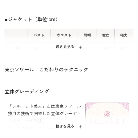
上着を羽織っているように見えます
が、一枚仕立てのトリックワンピース
■ジャケット（単位:cm）
です。 ワンピースの羽織り部分を開
くと、左側にウエストの下までおりる
バスト
ウエスト
肩幅
着丈
袖丈
隠しファスナーがあり 後ろに腕を回
すことなく脱ぎ着ができます。
続きを見る
7号
96.5
83.5
38.0
49.0
58.0
9号
99.5
86.5
38.5
49.5
58.5
東京ソワール こだわりのテクニック
11号
103.5
90.5
39.0
50.0
59.0
13号
107.5
94.5
39.5
50.5
59.5
立体グレーディング
15号
112.5
99.5
40.5
51.0
59.5
「シルエット美人」とは東京ソワール
独自の技術で開発した立体グレーディ
17号
117.5
104.5
41.5
51.5
59.5
ングの一つの手法。
続きを見る
バランスをキープし厚みを重視して立
体的にしました。