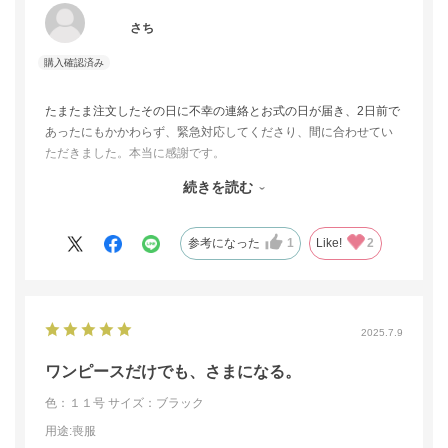
さち
たまたま注文したその日に不幸の連絡とお式の日が届き、2日前で
あったにもかかわらず、緊急対応してくださり、間に合わせてい
ただきました。本当に感謝です。
サイズも、ご提案のサイズでちょうどよかったです。
続きを読む
デザインは、好みもありますが、希望に沿った形でした。
おとなしめのデザインでしたが、スッキリして着た感じも良かっ
たです。
参考になった
1
Like!
2
2025.7.9
ワンピースだけでも、さまになる。
色：１１号
サイズ：ブラック
用途
:喪服