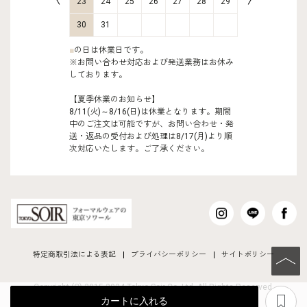
30
31
23
24
25
26
27
28
29
27
28
30
31
■
の日は休業日です。
※お問い合わせ対応および発送業務はお休み
しております。
【夏季休業のお知らせ】
8/11(火)～8/16(日)は休業となります。期間
中のご注文は可能ですが、お問い合わせ・発
送・返品の受付および処理は8/17(月)より順
次対応いたします。ご了承ください。
特定商取引法による表記
プライバシーポリシー
サイトポリシー
PAGE TO
Copyright (C) 2015-2024 Tokyo Soir Co ,Ltd. All Rights Reserved.
あ
カートに入れる