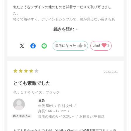
似たようなデザインの他のものと試着サービスで取り寄せまし
た。
軽くて着やすく、デザインもシンプルで、膝が見えない長さもあ
りがたく、好みでしたが、最終的にはこちらを返品しました。
続きを読む
自分の体へのフィット感というか、着たときの心地よさとして、
もう一方のほうが良かったのが理由で、こちらの品が特に悪かっ
たわけではありません。
参考になった
5
Like!
3
安い買い物ではなく、また長く着ることを考えて、よくよく検討
した結果です。
（試着サービスがあったおかげでお店に出かけることなく、家で
じっくり比べることができたのはとてもよかったです）
2024.2.21
選ばなかったという意味で星を一つ減らしましたが、良い商品だ
という意味では満点だと思います。
とても素敵でした
色：１７号
サイズ：ブラック
まみ
年代:
50代
性別:
女性
身長:
166～170cm
普段の服のサイズ:
XL～
お住まい:
甲信越
とても良かったのですが、Yukiko KimijimaのWEB限定フリルカラ