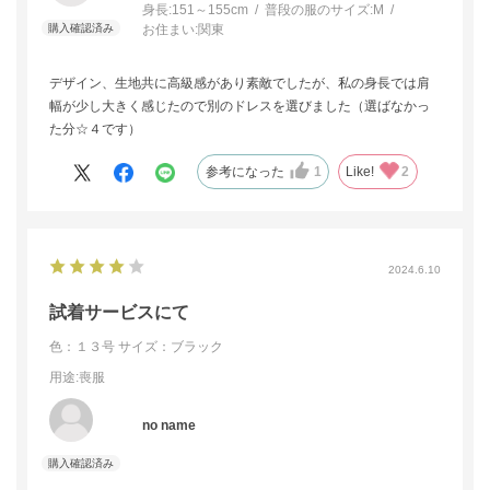
身長:
151～155cm
普段の服のサイズ:
M
お住まい:
関東
デザイン、生地共に高級感があり素敵でしたが、私の身長では肩
幅が少し大きく感じたので別のドレスを選びました（選ばなかっ
た分☆４です）
参考になった
1
Like!
2
2024.6.10
試着サービスにて
色：１３号
サイズ：ブラック
用途
:喪服
no name