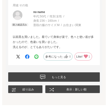
用途
:その他
no name
年代:
50代
性別:
女性
身長:
156～160cm
普段の服のサイズ:
M
お住まい:
関東
以前黒を買いました。着ていて身体が楽で、色々と使い道が多
かったので、色違いを買いました。
洗えるのが、とてもありがたいです。
参考になった
0
Like!
1
もっと見る
絞り込み
表示：新しい順