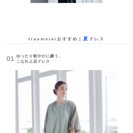
夏
traumereiおすすめ｜
ドレス
ゆったり軽やかに纏う、
01
こなれ上品ドレス