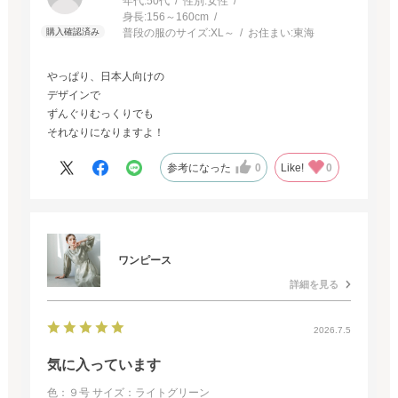
年代:
50代
性別:
女性
身長:
156～160cm
普段の服のサイズ:
XL～
お住まい:
東海
やっぱり、日本人向けの
デザインで
ずんぐりむっくりでも
それなりになりますよ！
参考になった
0
Like!
0
ワンピース
詳細を見る
2026.7.5
気に入っています
色：９号
サイズ：ライトグリーン