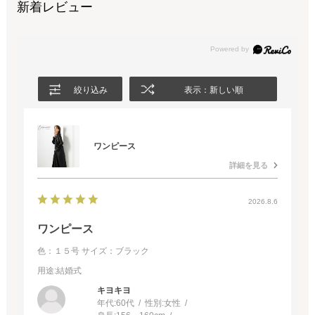
新着レビュー
絞り込み
表示：新しい順
ワンピース
詳細を見る
2026.8.6
ワンピース
色：１５号
サイズ：ブラック
用途
:結婚式
キヨキヨ
年代:
60代
性別:
女性