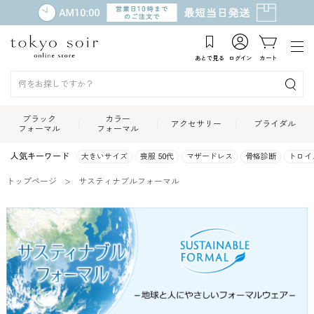
あとで見る
ログイン
カート
ブラック
カラー
アクセサリー
ブライダル
フォーマル
フォーマル
人気キーワード
大きいサイズ
喪服 50代
マザードレス
骨格診断
トロイ
トップページ
サスティナブルフォーマル