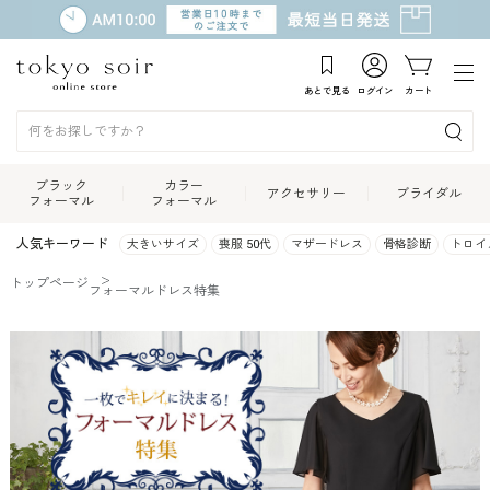
あとで見る
ログイン
カート
ブラック
カラー
アクセサリー
ブライダル
フォーマル
フォーマル
人気キーワード
大きいサイズ
喪服 50代
マザードレス
骨格診断
トロイ
トップページ
フォーマルドレス特集