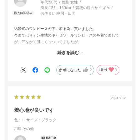
年代:
50代
性別:
女性
身長:
156～160cm
普段の服のサイズ:
M
お住まい:
中国・四国
結婚式のワンピースの下に着る為に買いました。
今まではサテン生地のキャミソールワンピースのを着てまして
が、汗をかく肌にくっついてましたが、
こちらの商品は、汗を吸ってくれるし、タンクトップになってる
続きを読む
ので肩紐が落ちる心配もなく、ないと言っても、ひんやり涼しい
のがいいです。
夏の暑い時には手放せません。少し値段が高いかなと思いました
参考になった
2
Like!
3
が絶品です。
2024.9.12
着心地が良いです
色：Ｌ
サイズ：ブラック
用途
:その他
no name