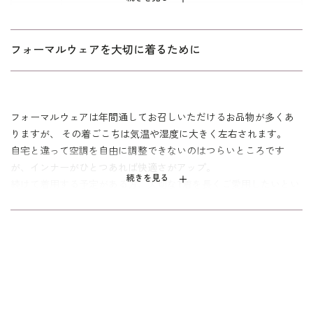
Ｍサイズ（総丈：92cm、バスト：79～87cm）
サイズ
Ｌサイズ（総丈：92cm、バスト：86～94cm）
フォーマルウェアを大切に着るために
※直接肌に触れるお品物ですので、開封後の返品は一切
お断りさせていただきます。
その他
※日本製
※コンパクトなお畳みパッケージでお届けします。
※画像はすべて
Mサイズ
です。
フォーマルウェアは年間通してお召しいただけるお品物が多くあ
りますが、 その着ごこちは気温や湿度に大きく左右されます。
自宅と違って空調を自由に調整できないのはつらいところです
が、インナーがひとつあれば快適さがアップ。
続きを見る
続けて着用する予定がある方、大切な1着を長くご愛用したいとい
う方におすすめなアイテムです。