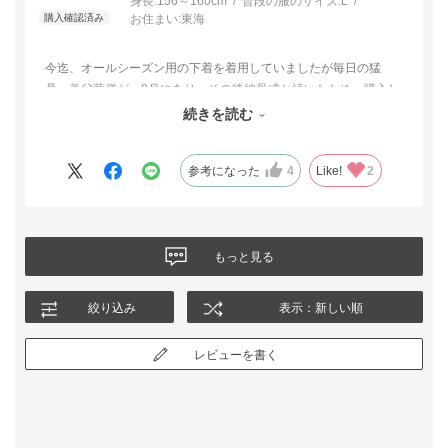
身長:
156～160cm
普段の服のサイズ:
L
お住まい:
東海
今迄、オールシーズン用の下着を着用していましたが毎日の猛
暑。義父葬儀が、8月にあり、その後納骨式と続いたため、購入し
ました。
続きを読む
今迄の下着とは、大違いで、炎天下でも、耐えられました。
参考になった
4
Like!
2
もっと見る
絞り込み
表示：新しい順
レビューを書く