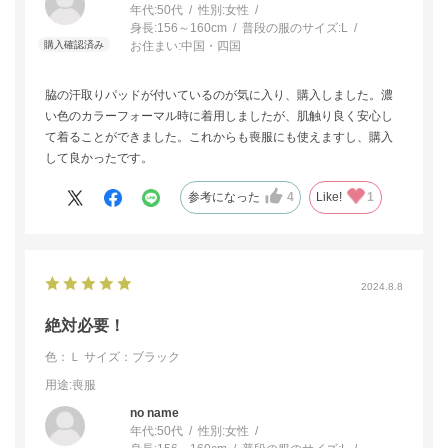
年代:
50代
性別:
女性
身長:
156～160cm
普段の服のサイズ:
L
お住まい:
中国・四国
脇の汗取りパッドが付いているのが気に入り、購入しました。濃
い色のカラーフォーマル時に着用しましたが、肌触り良く安心し
て着ることができました。これからも喪服にも使えますし、購入
して良かったです。
参考になった
4
Like!
1
2024.8.8
絶対必要！
色：Ｌ
サイズ：ブラック
用途
:喪服
no name
年代:
50代
性別:
女性