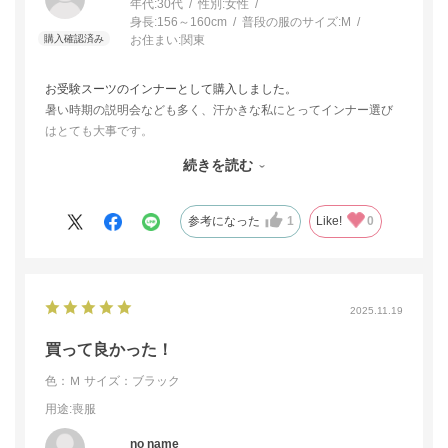
年代:
30代
性別:
女性
身長:
156～160cm
普段の服のサイズ:
M
お住まい:
関東
お受験スーツのインナーとして購入しました。
暑い時期の説明会なども多く、汗かきな私にとってインナー選び
はとても大事です。
背中、脇もしっかりカバーされておりながらワンピースに響くこ
続きを読む
となく着ていることを忘れるくらい着心地が良かったです。
お高い商品で、迷いましたが様々な場面で使えると思います。1着
あると安心します。
参考になった
1
Like!
0
2025.11.19
買って良かった！
色：Ｍ
サイズ：ブラック
用途
:喪服
no name