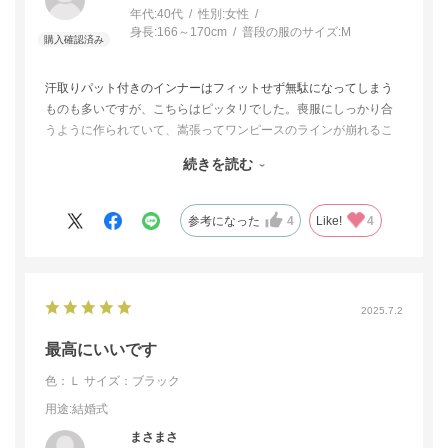
年代:
40代
性別:
女性
身長:
166～170cm
普段の服のサイズ:
M
汗取りパット付きのインナーはフィットせず無駄になってしまう
ものも多いですが、こちらはピッタリでした。喪服にしっかり合
うように作られていて、嵩張ってワンピースのラインが崩れるこ
とも、動いた時にズレることもありませんでした。着心地も良い
続きを読む
です。
高額なので心配でしたが、思い切って購入して良かったです。
参考になった
4
Like!
4
2025.7.2
最高にいいです
色：Ｌ
サイズ：ブラック
用途
:結婚式
まさまさ