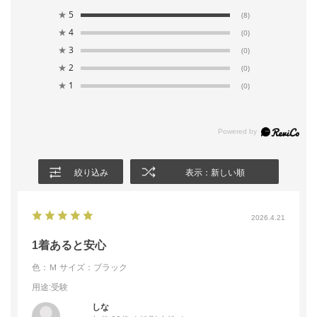
★
5
(8)
★
4
(0)
★
3
(0)
★
2
(0)
★
1
(0)
絞り込み
表示：新しい順
2026.4.21
1着あると安心
色：Ｍ
サイズ：ブラック
用途
:受験
しな