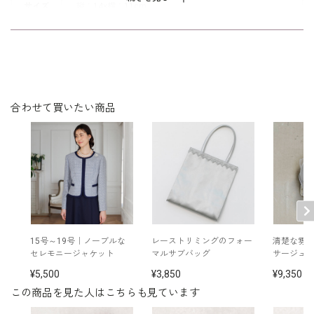
なく装いに馴染むカラーリングです。
サイズ
縦：14×横：11cm
※日本製
※保管用のケースに入れてお届けします。
※手作り品のため、1点1点表情が異なる場合もございま
その他
す。
※モデル着用 スーツ：
7803401
/ ネックレス：
55
19810
/ イヤリング：
5552454
/ バッグ：
55204
合わせて買いたい商品
10
15号～19号｜ノーブルな
レーストリミングのフォー
清楚な雰
セレモニージャケット
マルサブバッグ
サージュ
5,500
3,850
9,350
この商品を見た人はこちらも見ています