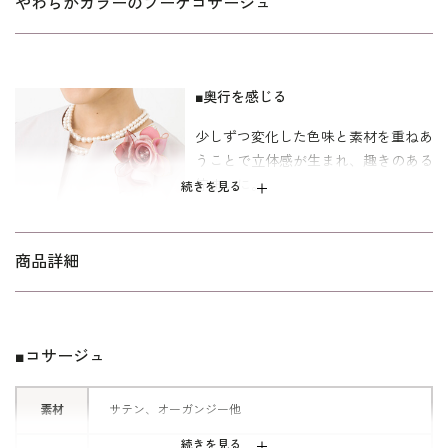
わらかカラーのブーケコサージュ
■奥行を感じる
少しずつ変化した色味と素材を重ねあ
うことで立体感が生まれ、趣きのある
佇まいに。
続きを見る
ベーシックな形ながらも、印象深いコ
サージュに仕上げました。
商品詳細
■繊細なカラーリング
エレガントなやさしいピンクと、落ち
■コサージュ
着いたシックなネイビーをご用意いた
しました。
素材
サテン、オーガンジー他
どちらもやわらかな雰囲気で、さりげ
続きを見る