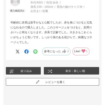
年代:
60代
性別:
女性
身長:
156～160cm
普段の服のサイズ:
M
お住まい:
近畿
年齢的に赤系は派手かなと心配でしたが、赤を身につけると元気
になれるので購入しました。このコサージュをつけると、顔周り
がパッと明るくなります。赤系で正解でした。大きさもこれくら
いがちょうど良いです。しっかり張のある花びらで、綺麗なコサ
ージュでした。
参考になった
2
Like!
1
絞り込み
表示：新しい順
レビューを書く