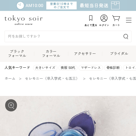
あとで見る
ログイン
カート
ブラック
カラー
アクセサリー
ブライダル
フォーマル
フォーマル
人気キーワード
大きいサイズ
喪服 50代
マザードレス
骨格診断
トロイ
ホーム
セレモニー（卒入学式・七五三）
セレモニー（卒入学式・七