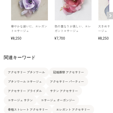
華やかな装いに、エレガン
色の重なりが美しい、エレ
大きめサ
トコサージュ
ガントコサージュ
ージュ
8,250
7,700
8,250
関連キーワード
アクセサリー プチソワール
冠婚葬祭 アクセサリー
プチソワール コサージュ
アクセサリー パーティー
アクセサリー ブライダル
サテン アクセサリー
コサージュ サテン
コサージュ オーガンジー
骨格ストレート アクセサリー
エレガント アクセサリー