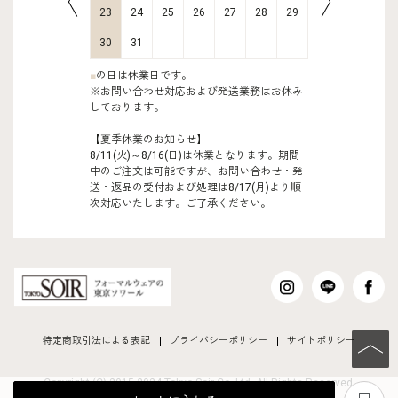
30
31
23
24
25
26
27
28
29
27
28
30
31
■
の日は休業日です。
※お問い合わせ対応および発送業務はお休み
しております。
【夏季休業のお知らせ】
8/11(火)～8/16(日)は休業となります。期間
中のご注文は可能ですが、お問い合わせ・発
送・返品の受付および処理は8/17(月)より順
次対応いたします。ご了承ください。
特定商取引法による表記
プライバシーポリシー
サイトポリシー
PAGE TO
Copyright (C) 2015-2024 Tokyo Soir Co ,Ltd. All Rights Reserved.
あ