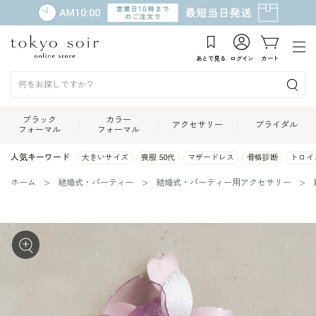
あとで見る
ログイン
カート
ブラック
カラー
アクセサリー
ブライダル
フォーマル
フォーマル
人気キーワード
大きいサイズ
喪服 50代
マザードレス
骨格診断
トロイ
ホーム
結婚式・パーティー
結婚式・パーティー用アクセサリー