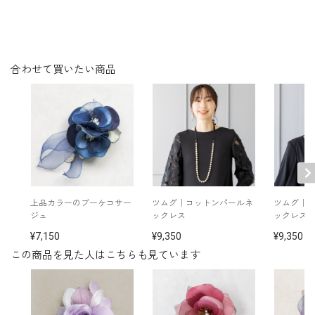
※保管用のケースに入れてお届けします。
※手作り品のため、1点1点表情が異なる場合もございま
す。
※日本製
その他
※モデル着用 ジャケット：
4810306
/ ネックレ
ス：
5510335
/ イヤリング：
5552335
合わせて買いたい商品
ワンピース：
4801401
/ ネックレス：
5519810
/
イヤリング：
5552454
上品カラーのブーケコサー
ツムグ｜コットンパールネ
ツムグ｜
ジュ
ックレス
ックレス
7,150
9,350
9,350
この商品を見た人はこちらも見ています