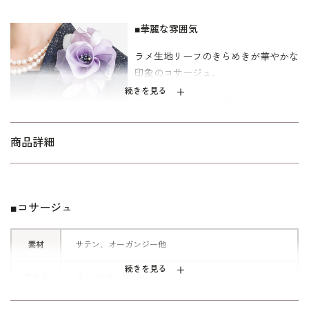
■華麗な雰囲気
ラメ生地リーフのきらめきが華やかな
印象のコサージュ。
続きを見る
大きめサイズで存在感あるデザインで
す。
商品詳細
■美しいグラデーションカラー
エレガントなローズピンクとスタイリ
ッシュなパープルをご用意いたしまし
■コサージュ
た。
どちらも女性らしい艶やかなカラーリ
素材
サテン、オーガンジー他
ングです。
続きを見る
サイズ
縦：15×横：10cm