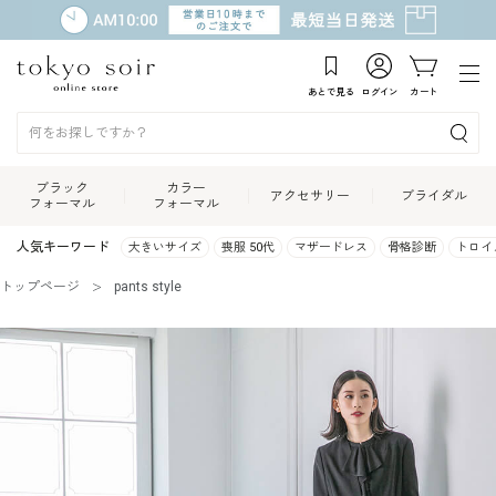
あとで見る
ログイン
カート
ブラック
カラー
アクセサリー
ブライダル
フォーマル
フォーマル
人気キーワード
大きいサイズ
喪服 50代
マザードレス
骨格診断
トロイ
トップページ
pants style