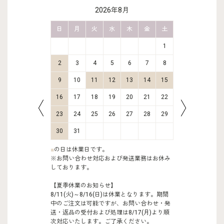
2026年8月
金
土
日
月
火
水
木
金
土
日
月
2
3
1
9
10
2
3
4
5
6
7
8
6
7
16
17
9
10
11
12
13
14
15
13
14
23
24
16
17
18
19
20
21
22
20
21
30
31
23
24
25
26
27
28
29
27
28
30
31
■
の日は休業日です。
※お問い合わせ対応および発送業務はお休み
しております。
【夏季休業のお知らせ】
8/11(火)～8/16(日)は休業となります。期間
中のご注文は可能ですが、お問い合わせ・発
送・返品の受付および処理は8/17(月)より順
次対応いたします。ご了承ください。