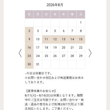
2026年8月
金
土
日
月
火
水
木
金
土
日
月
2
3
1
9
10
2
3
4
5
6
7
8
6
7
16
17
9
10
11
12
13
14
15
13
14
23
24
16
17
18
19
20
21
22
20
21
30
31
23
24
25
26
27
28
29
27
28
30
31
■
の日は休業日です。
※お問い合わせ対応および発送業務はお休み
しております。
【夏季休業のお知らせ】
8/11(火)～8/16(日)は休業となります。期間
中のご注文は可能ですが、お問い合わせ・発
送・返品の受付および処理は8/17(月)より順
次対応いたします。ご了承ください。