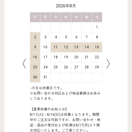
2026年8月
金
土
日
月
火
水
木
金
土
日
月
2
3
1
9
10
2
3
4
5
6
7
8
6
7
16
17
9
10
11
12
13
14
15
13
14
23
24
16
17
18
19
20
21
22
20
21
30
31
23
24
25
26
27
28
29
27
28
30
31
■
の日は休業日です。
※お問い合わせ対応および発送業務はお休み
しております。
【夏季休業のお知らせ】
8/11(火)～8/16(日)は休業となります。期間
中のご注文は可能ですが、お問い合わせ・発
送・返品の受付および処理は8/17(月)より順
次対応いたします。ご了承ください。