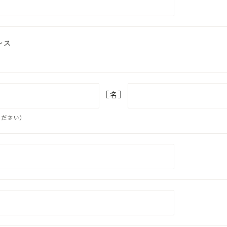
レス
［名］
ください）