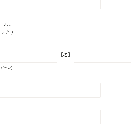
ーマル
ック ）
［名］
ください）