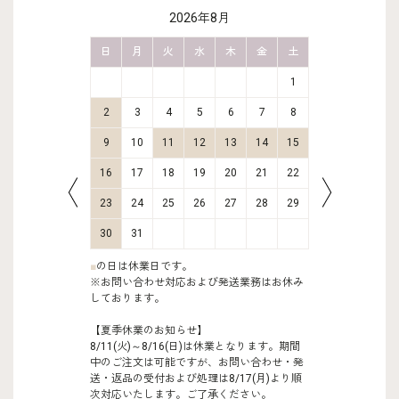
2026年8月
金
土
日
月
火
水
木
金
土
日
月
2
3
1
9
10
2
3
4
5
6
7
8
6
7
16
17
9
10
11
12
13
14
15
13
14
23
24
16
17
18
19
20
21
22
20
21
30
31
23
24
25
26
27
28
29
27
28
30
31
■
の日は休業日です。
※お問い合わせ対応および発送業務はお休み
しております。
【夏季休業のお知らせ】
8/11(火)～8/16(日)は休業となります。期間
中のご注文は可能ですが、お問い合わせ・発
送・返品の受付および処理は8/17(月)より順
次対応いたします。ご了承ください。