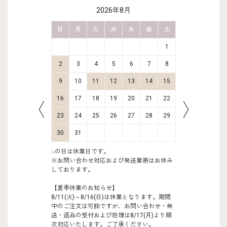
2026年8月
金
土
日
月
火
水
木
金
土
日
月
2
3
1
9
10
2
3
4
5
6
7
8
6
7
16
17
9
10
11
12
13
14
15
13
14
23
24
16
17
18
19
20
21
22
20
21
30
31
23
24
25
26
27
28
29
27
28
30
31
■
の日は休業日です。
※お問い合わせ対応および発送業務はお休み
しております。
【夏季休業のお知らせ】
8/11(火)～8/16(日)は休業となります。期間
中のご注文は可能ですが、お問い合わせ・発
送・返品の受付および処理は8/17(月)より順
次対応いたします。ご了承ください。