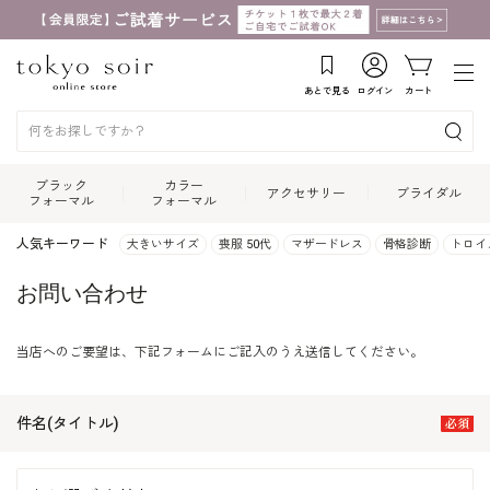
あとで見る
ログイン
カート
ブラック
カラー
アクセサリー
ブライダル
フォーマル
フォーマル
人気キーワード
大きいサイズ
喪服 50代
マザードレス
骨格診断
トロイ
お問い合わせ
当店へのご要望は、下記フォームにご記入のうえ送信してください。
件名(タイトル)