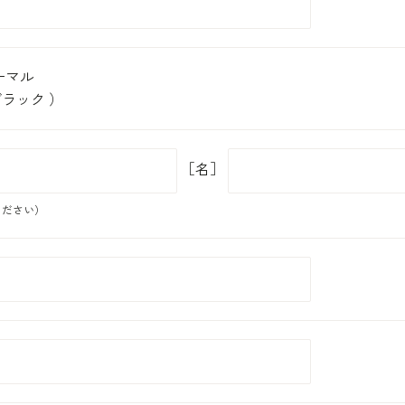
ーマル
ラック ）
［名］
ください）