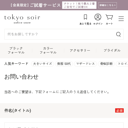
あとで見る
ログイン
カート
ブラック
カラー
アクセサリー
ブライダル
フォーマル
フォーマル
人気キーワード
大きいサイズ
喪服 50代
マザードレス
骨格診断
トロイ
お問い合わせ
当店へのご要望は、下記フォームにご記入のうえ送信してください。
件名(タイトル)