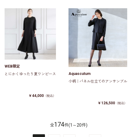
WEB限定
Aquascutum
とにかくゆったり夏ワンピース
小柄｜パネル仕立てのアンサンブル
￥44,000
（税込）
￥126,500
（税込）
174
全
件(1～20件)
…