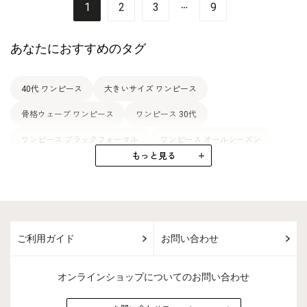
1
2
3
9
あなたにおすすめのタグ
40代 ワンピース
大きいサイズ ワンピース
骨格ウェーブ ワンピース
ワンピース 30代
ワンピース ブラックフォーマル
ワンピース オールシーズン
もっと見る
ゆったり ワンピース
結婚式 ワンピース
ワンピース カラーフォーマル
ワンピース 七五三
ジャケット 50代
ゆったり 50代
ブラウス 50代
ご利用ガイド
お問い合わせ
コート 50代
アンサンブル 50代
洗える 50代
大きいサイズ 50代
ドレス 50代
スーツ 50代
オンラインショップについてのお問い合わせ
パンツ 50代