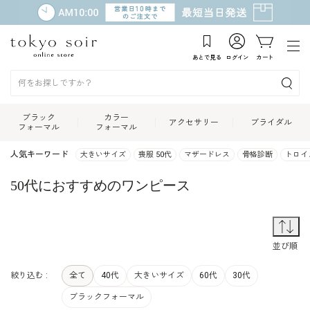
あとで見る
ログイン
カート
ブラック
カラー
アクセサリー
ブライダル
フォーマル
フォーマル
人気キーワード
大きいサイズ
喪服 50代
マザードレス
骨格診断
トロイ
50代におすすめのワンピース
並
並び順
絞り込む :
全て
40代
大きいサイズ
60代
30代
ブラックフォーマル