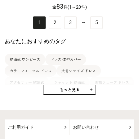
83
全
件(1～20件)
…
1
2
3
5
あなたにおすすめのタグ
結婚式 ワンピース
ドレス 体型カバー
カラーフォーマル ドレス
大きいサイズ ドレス
アクセサリー 結婚式
ジャケット 結婚式
骨格ウェーブ ドレス
もっと見る
コサージュ 結婚式
ドレス WEB限定
ドレス 涼しい
ドレス フレアー
ドレス 二の腕カバー
ドレス ゆったり
バッグ 結婚式
ドレス 七五三
ネックレス 結婚式
ご利用ガイド
お問い合わせ
プチソワール 結婚式
結婚式 ゆったり
骨格ウェーブ 結婚式