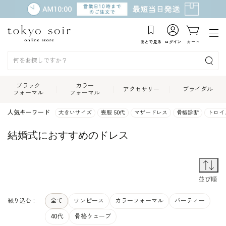
あとで見る
ログイン
カート
ブラック
カラー
アクセサリー
ブライダル
フォーマル
フォーマル
人気キーワード
大きいサイズ
喪服 50代
マザードレス
骨格診断
トロイ
結婚式におすすめのドレス
並
並び順
絞り込む :
全て
ワンピース
カラーフォーマル
パーティー
40代
骨格ウェーブ