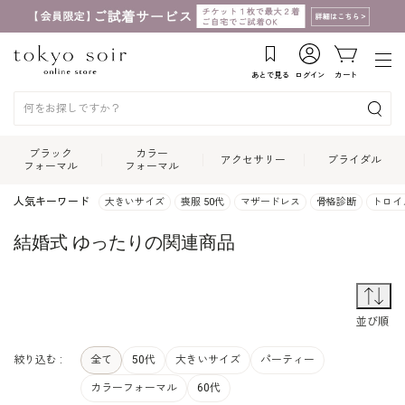
あとで見る
ログイン
カート
ブラック
カラー
アクセサリー
ブライダル
フォーマル
フォーマル
人気キーワード
大きいサイズ
喪服 50代
マザードレス
骨格診断
トロイ
結婚式 ゆったりの関連商品
並
並び順
絞り込む :
全て
50代
大きいサイズ
パーティー
カラーフォーマル
60代