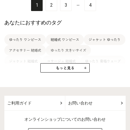
…
1
2
3
4
あなたにおすすめのタグ
ゆったり ワンピース
結婚式 ワンピース
ジャケット ゆったり
アクセサリー 結婚式
ゆったり 大きいサイズ
ジャケット 結婚式
コサージュ 結婚式
ゆったり 骨格ウェーブ
もっと見る
結婚式 ドレス
ゆったり 50代
ブラックフォーマル ゆったり
ドレス ゆったり
バッグ 結婚式
喪服 ゆったり
ゆったり 上品
アンサンブル ゆったり
ご利用ガイド
お問い合わせ
ゆったり ソワール ドルチェ
ネックレス 結婚式
プチソワール 結婚式
骨格ウェーブ 結婚式
オンラインショップについてのお問い合わせ