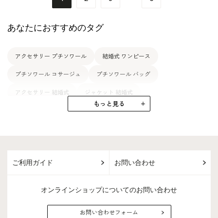
あなたにおすすめのタグ
アクセサリー プチソワール
結婚式 ワンピース
プチソワール コサージュ
プチソワール バッグ
アクセサリー 結婚式
ジャケット 結婚式
もっと見る
プチソワール ネックレス
コサージュ 結婚式
プチソワール フォーマルバッグ
結婚式 ドレス
骨格ウェーブ プチソワール
ブラックフォーマル プチソワール
ご利用ガイド
お問い合わせ
日本製 プチソワール
バッグ 結婚式
プチソワール 冠婚葬祭
プチソワール フォーマル
トートバッグ プチソワール
オンラインショップについてのお問い合わせ
ネックレス 結婚式
骨格ウェーブ 結婚式
ブラウス 結婚式
お問い合わせフォーム