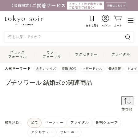
あとで見る
ログイン
カート
ブラック
カラー
アクセサリー
ブライダル
フォーマル
フォーマル
人気キーワード
大きいサイズ
喪服 50代
マザードレス
骨格診断
トロイ
プチソワール 結婚式の関連商品
並
並び順
絞り込む :
全て
パーティー
ブライダル
骨格ウェーブ
アクセサリー
セレモニー