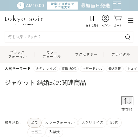
あとで見る
ログイン
カート
ブラック
カラー
アクセサリー
ブライダル
フォーマル
フォーマル
人気キーワード
大きいサイズ
喪服 50代
マザードレス
骨格診断
トロイ
ジャケット 結婚式の関連商品
並
並び順
絞り込む :
全て
カラーフォーマル
大きいサイズ
50代
七五三
入学式