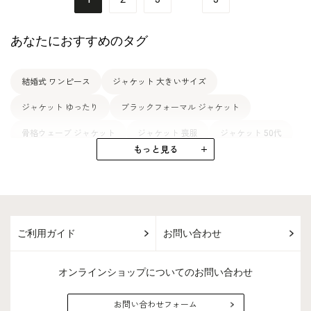
あなたにおすすめのタグ
結婚式 ワンピース
ジャケット 大きいサイズ
ジャケット ゆったり
ブラックフォーマル ジャケット
骨格ウェーブ ジャケット
ジャケット 喪服
ジャケット 50代
もっと見る
カラーフォーマル ジャケット
骨格ストレート ジャケット
アクセサリー 結婚式
ジャケット 七五三
ジャケット 40代
ジャケット 入学式
コサージュ 結婚式
結婚式 ドレス
ご利用ガイド
お問い合わせ
バッグ 結婚式
ネックレス 結婚式
プチソワール 結婚式
骨格ウェーブ 結婚式
ブラウス 結婚式
オンラインショップについてのお問い合わせ
お問い合わせフォーム