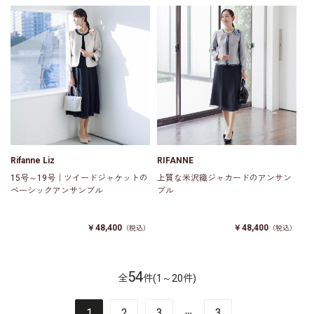
Rifanne Liz
RIFANNE
15号～19号｜ツイードジャケットの
上質な米沢織ジャカードのアンサン
ベーシックアンサンブル
ブル
￥48,400
￥48,400
（税込）
（税込）
54
全
件(1～20件)
…
1
2
3
3