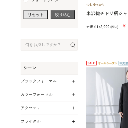
ショートサイズ
米沢織チドリ柄ジャ
リセット
絞り込む
￥7
定価￥
143,000
(税込)
シーン
展開
ブラックフォーマル
展開
カラーフォーマル
展開
アクセサリー
展開
ブライダル