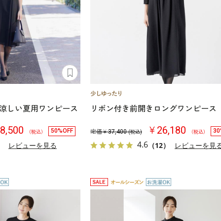
涼しい夏用ワンピース
リボン付き前開きロングワンピース
8,500
￥26,180
50%OFF
30
定価￥
37,400
（税込）
(税込)
（税込）
4.6
）
レビューを見る
（12）
レビューを見