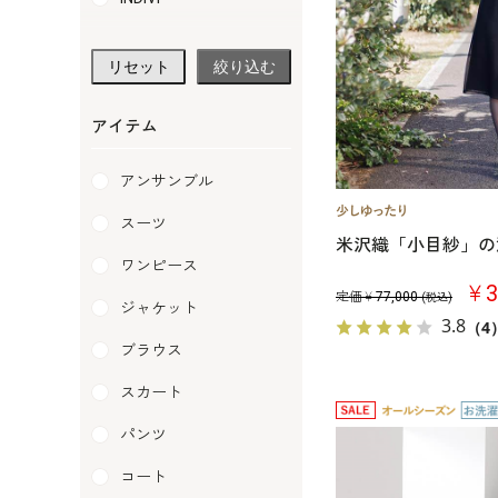
soirlabo
リセット
絞り込む
LANVIN NOIR
pierre cardin
アイテム
PETIT SOIR
アンサンブル
RIFANNE
スーツ
米沢織「小目紗」の
SOIR BENIR
ワンピース
￥3
SOIR DOLCE
定価￥
77,000
(税込)
ジャケット
3.8
（4
SOIR PERLE
ブラウス
traumerei
スカート
Yukiko Kimijima
パンツ
コート