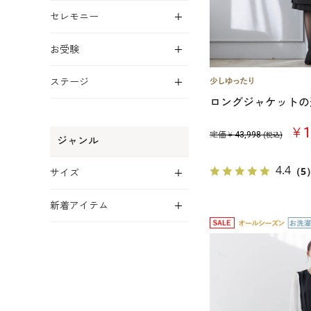
展開
セレモニー
展開
お受験
展開
ステージ
ロングジャケットの
￥1
定価￥
43,998
(税込)
ジャンル
展開
4.4
（5
サイズ
展開
新着アイテム