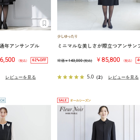
通年アンサンブル
ミニマルな美しさが際立つアンサン
6,500
￥85,800
62%OFF
4
定価￥
143,000
（税込）
(税込)
（税込）
5.0
）
レビューを見る
（2）
レビューを見る