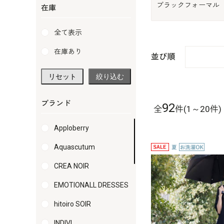
ブラックフォーマル
在庫
全て表示
在庫あり
並び順
リセット
絞り込む
ブランド
92
全
件(1～20件)
Apploberry
Aquascutum
CREA NOIR
EMOTIONALL DRESSES
hitoiro SOIR
INDIVI