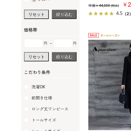
￥2
定価￥
44,000
(税込)
4.5
（2
リセット
絞り込む
価格帯
円
～
円
リセット
絞り込む
こだわり条件
洗濯OK
前開き仕様
ロング丈ワンピース
トールサイズ