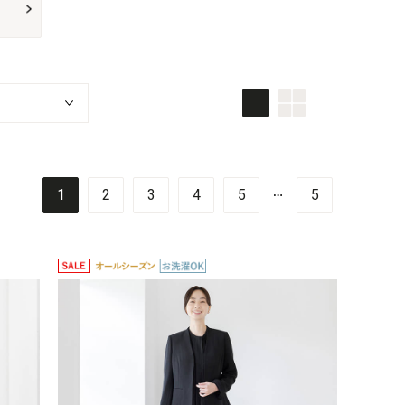
画像大
画像小
TOP画面
…
1
2
3
4
5
5