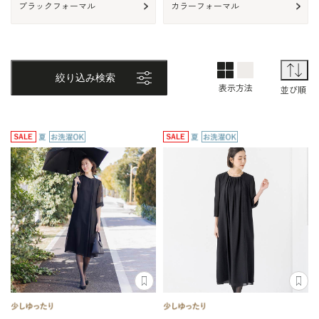
ブラックフォーマル
カラーフォーマル
2列表示
1列表示
TOP画面表
並
絞り込み検索
表示方法
並び順