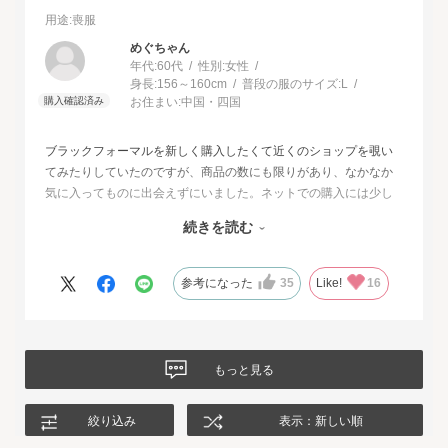
用途
:喪服
めぐちゃん
年代:
60代
性別:
女性
身長:
156～160cm
普段の服のサイズ:
L
お住まい:
中国・四国
ブラックフォーマルを新しく購入したくて近くのショップを覗い
てみたりしていたのですが、商品の数にも限りがあり、なかなか
気に入ってものに出会えずにいました。ネットでの購入には少し
不安もあったのですが、試着サービスがあることで安心して購入
続きを読む
することが出来ました。最初に注文したものはイメージと違って
いて返品させて頂いたのですが、二度目に注文した今回の商品
は、生地もデザインも大満足、これから長く自信をもって着用し
参考になった
35
Like!
16
たいと思います。
もっと見る
絞り込み
表示：新しい順