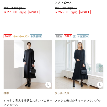
ンワンピース
定価￥
55,000
(税込)
定価￥
53,900
(税込)
￥27,500
￥26,950
50%OFF
50%OFF
（税込）
（税込）
すっきり見える清楚なスタンドカラー
メッシュ素材のサマーアンサンブル
ワンピース