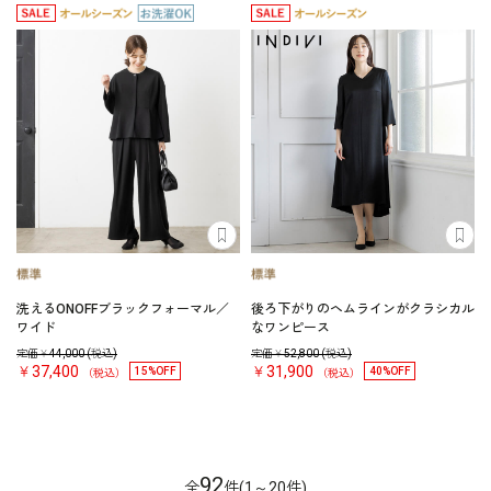
洗えるONOFFブラックフォーマル／
後ろ下がりのヘムラインがクラシカル
ワイド
なワンピース
定価￥
44,000
(税込)
定価￥
52,800
(税込)
￥37,400
￥31,900
15%OFF
40%OFF
（税込）
（税込）
92
全
件(1～20件)