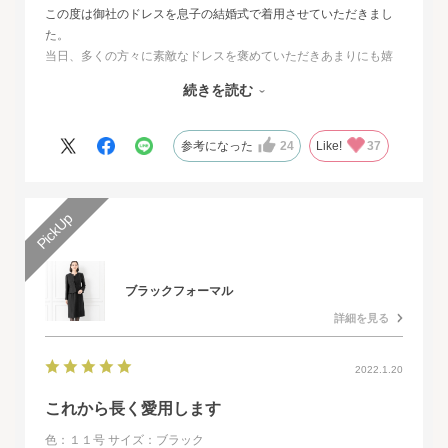
この度は御社のドレスを息子の結婚式で着用させていただきまし
た。
当日、多くの方々に素敵なドレスを褒めていただきあまりにも嬉
しくて、
続きを読む
その旨をお伝えさせていただきたいと思いました。とても素敵な
ドレスで本当に感動致しました。
人生最高の幸せな日に華を添えていただき、心より感謝申し上げ
参考になった
24
Like!
37
ます。
ブラックフォーマル
詳細を見る
2022.1.20
これから長く愛用します
色：１１号
サイズ：ブラック