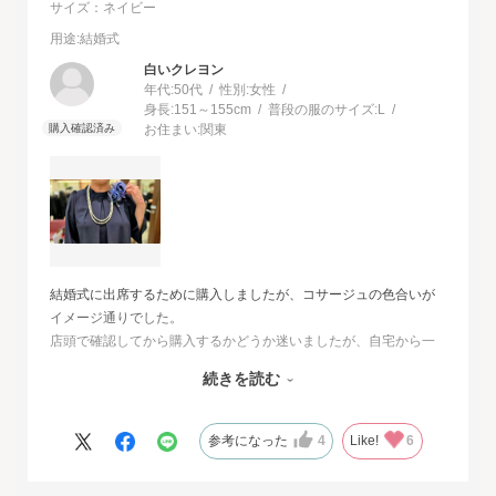
サイズ：ネイビー
用途
:結婚式
白いクレヨン
年代:
50代
性別:
女性
身長:
151～155cm
普段の服のサイズ:
L
お住まい:
関東
結婚式に出席するために購入しましたが、コサージュの色合いが
イメージ通りでした。
店頭で確認してから購入するかどうか迷いましたが、自宅から一
番近い店舗ではネイビーは完売でした。
続きを読む
オンラインショップは写真数が多くじっくりと検討することがで
きました。
また、購入するとすぐに届くのでとても便利だと思いました。
参考になった
4
Like!
6