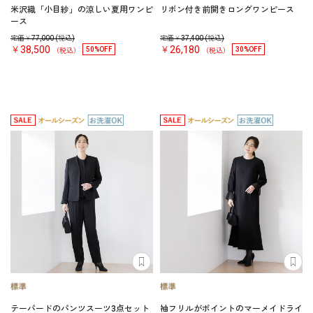
米沢織「小目紗」の涼しい夏用ワンピ
リボン付き前開きロングワンピース
ース
定価￥
77,000
(税込)
定価￥
37,400
(税込)
￥38,500
￥26,180
50%OFF
30%OFF
（税込）
（税込）
テーパードのパンツスーツ3点セット
袖フリルがポイントのマーメイドライ