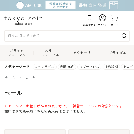
あとで見る
ログイン
カート
ブラック
カラー
アクセサリー
ブライダル
フォーマル
フォーマル
人気キーワード
大きいサイズ
喪服 50代
マザードレス
骨格診断
トロイ
ホーム
セール
セール
※セール品・お値下げ品はお取り寄せ、ご試着サービスのの対象外です。
在庫限りで販売終了のため再入荷はございません。