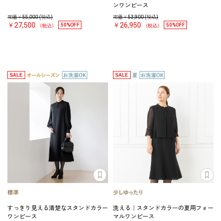
ンワンピース
定価￥
55,000
(税込)
定価￥
53,900
(税込)
￥27,500
￥26,950
50%OFF
50%OFF
（税込）
（税込）
すっきり見える清楚なスタンドカラー
洗える｜スタンドカラーの夏用フォー
ワンピース
マルワンピース