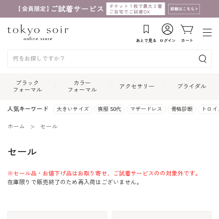
あとで見る
ログイン
カート
ブラック
カラー
アクセサリー
ブライダル
フォーマル
フォーマル
人気キーワード
大きいサイズ
喪服 50代
マザードレス
骨格診断
トロイ
ホーム
セール
セール
※セール品・お値下げ品はお取り寄せ、ご試着サービスのの対象外です。
在庫限りで販売終了のため再入荷はございません。