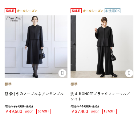
替襟付きのノーブルなアンサンブル
洗えるONOFFブラックフォーマル／
ワイド
定価￥
99,000
(税込)
定価￥
44,000
(税込)
￥49,500
￥37,400
50%OFF
15%OFF
（税込）
（税込）