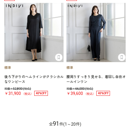
後ろ下がりのヘムラインがクラシカル
腰周りすっきり見せる、着回し自在オ
なワンピース
ールインワン
定価￥
52,800
(税込)
定価￥
66,000
(税込)
￥31,900
￥39,600
40%OFF
40%OFF
（税込）
（税込）
91
全
件(1～20件)