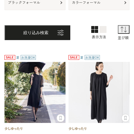
ブラックフォーマル
カラーフォーマル
2列表示
1列表示
TOP画面表
並
絞り込み検索
表示方法
並び順