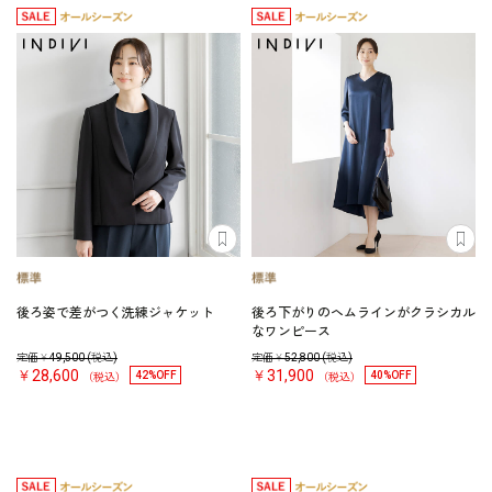
後ろ姿で差がつく洗練ジャケット
後ろ下がりのヘムラインがクラシカル
なワンピース
定価￥
49,500
(税込)
定価￥
52,800
(税込)
￥28,600
￥31,900
42%OFF
40%OFF
（税込）
（税込）