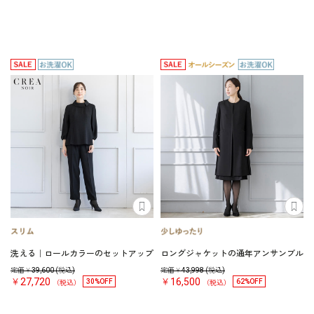
洗える｜ロールカラーのセットアップ
ロングジャケットの通年アンサンブル
定価￥
39,600
(税込)
定価￥
43,998
(税込)
￥27,720
￥16,500
30%OFF
62%OFF
（税込）
（税込）