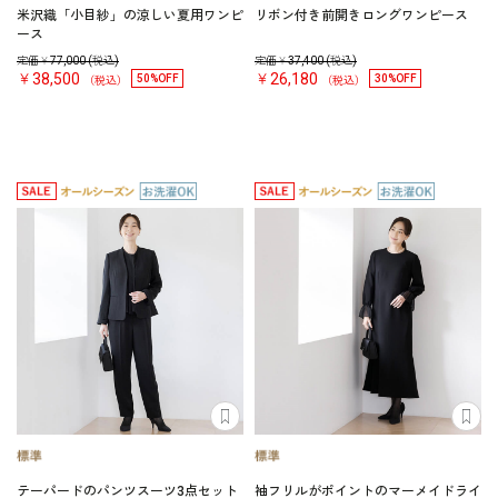
米沢織「小目紗」の涼しい夏用ワンピ
リボン付き前開きロングワンピース
ース
定価￥
77,000
(税込)
定価￥
37,400
(税込)
￥38,500
￥26,180
50%OFF
30%OFF
（税込）
（税込）
テーパードのパンツスーツ3点セット
袖フリルがポイントのマーメイドライ