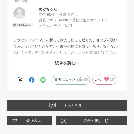
用途
:喪服
めぐちゃん
年代:
60代
性別:
女性
身長:
156～160cm
普段の服のサイズ:
L
お住まい:
中国・四国
ブラックフォーマルを新しく購入したくて近くのショップを覗い
てみたりしていたのですが、商品の数にも限りがあり、なかなか
気に入ってものに出会えずにいました。ネットでの購入には少し
不安もあったのですが、試着サービスがあることで安心して購入
続きを読む
することが出来ました。最初に注文したものはイメージと違って
いて返品させて頂いたのですが、二度目に注文した今回の商品
は、生地もデザインも大満足、これから長く自信をもって着用し
参考になった
35
Like!
16
たいと思います。
もっと見る
絞り込み
表示：新しい順