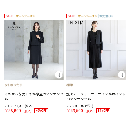
ミニマルな美しさが際立つアンサンブ
洗える｜プリーツデザインがポイント
ル
のアンサンブル
定価￥
143,000
(税込)
定価￥
81,400
(税込)
￥85,800
￥49,500
40%OFF
39%OFF
（税込）
（税込）