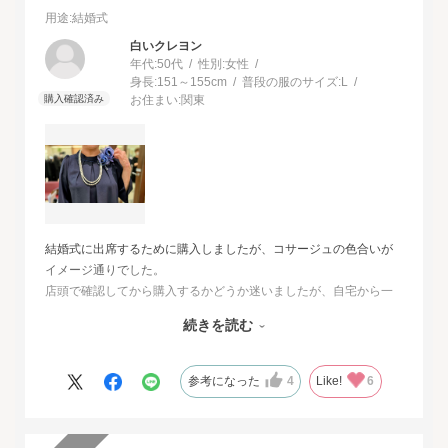
用途
:結婚式
白いクレヨン
年代:
50代
性別:
女性
身長:
151～155cm
普段の服のサイズ:
L
お住まい:
関東
結婚式に出席するために購入しましたが、コサージュの色合いが
イメージ通りでした。
店頭で確認してから購入するかどうか迷いましたが、自宅から一
番近い店舗ではネイビーは完売でした。
続きを読む
オンラインショップは写真数が多くじっくりと検討することがで
きました。
また、購入するとすぐに届くのでとても便利だと思いました。
参考になった
4
Like!
6