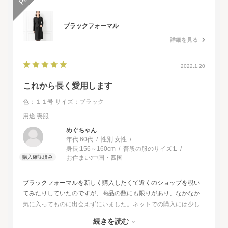
ブラックフォーマル
詳細を見る
2022.1.20
これから長く愛用します
色：１１号
サイズ：ブラック
用途
:喪服
めぐちゃん
年代:
60代
性別:
女性
身長:
156～160cm
普段の服のサイズ:
L
お住まい:
中国・四国
ブラックフォーマルを新しく購入したくて近くのショップを覗い
てみたりしていたのですが、商品の数にも限りがあり、なかなか
気に入ってものに出会えずにいました。ネットでの購入には少し
不安もあったのですが、試着サービスがあることで安心して購入
続きを読む
することが出来ました。最初に注文したものはイメージと違って