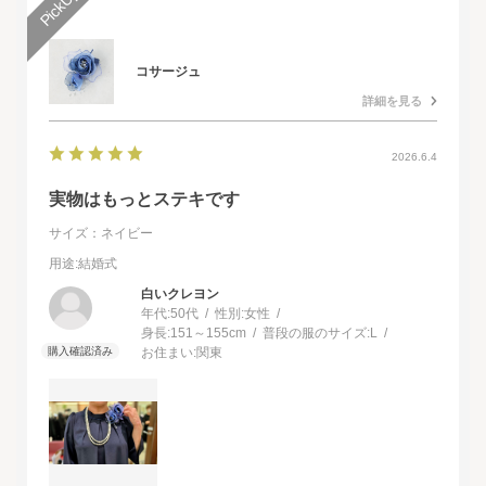
コサージュ
詳細を見る
2026.6.4
実物はもっとステキです
サイズ：ネイビー
用途
:結婚式
白いクレヨン
年代:
50代
性別:
女性
身長:
151～155cm
普段の服のサイズ:
L
お住まい:
関東