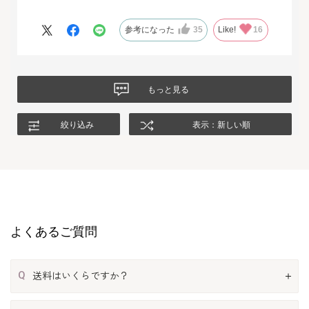
いて返品させて頂いたのですが、二度目に注文した今回の商品
は、生地もデザインも大満足、これから長く自信をもって着用し
参考になった
35
Like!
16
たいと思います。
もっと見る
絞り込み
表示：新しい順
よくあるご質問
Q
送料はいくらですか？