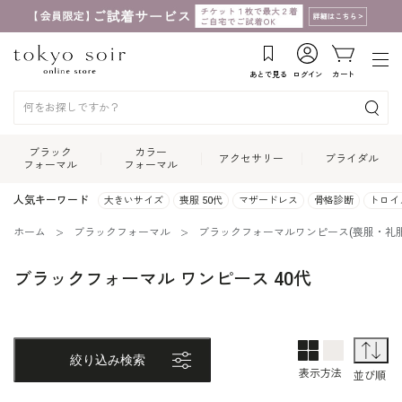
あとで見る
ログイン
カート
ブラック
カラー
アクセサリー
ブライダル
フォーマル
フォーマル
人気キーワード
大きいサイズ
喪服 50代
マザードレス
骨格診断
トロイ
ホーム
ブラックフォーマル
ブラックフォーマルワンピース(喪服・礼服
ブラックフォーマル ワンピース 40代
2列表示
1列表示
並
絞り込み検索
表示方法
並び順