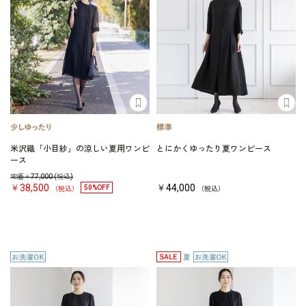
米沢織「小目紗」の涼しい夏用ワンピ
とにかくゆったり夏ワンピース
ース
定価￥
77,000
(税込)
￥38,500
￥44,000
50%OFF
（税込）
（税込）