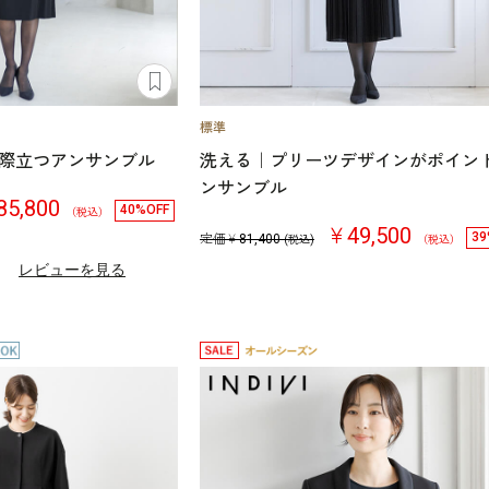
際立つアンサンブル
洗える｜プリーツデザインがポイン
ンサンブル
5,800
40%OFF
（税込）
￥49,500
39
定価￥
81,400
(税込)
（税込）
）
レビューを見る