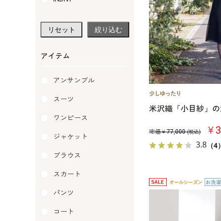
soirlabo
リセット
絞り込む
LANVIN NOIR
pierre cardin
アイテム
PETIT SOIR
アンサンブル
RIFANNE
スーツ
米沢織「小目紗」の
SOIR BENIR
ワンピース
￥3
SOIR DOLCE
定価￥
77,000
(税込)
ジャケット
3.8
（4
SOIR PERLE
ブラウス
traumerei
スカート
Yukiko Kimijima
パンツ
コート