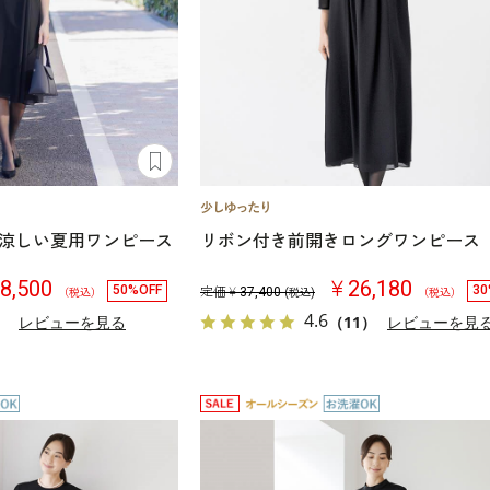
涼しい夏用ワンピース
リボン付き前開きロングワンピース
8,500
￥26,180
50%OFF
30
定価￥
37,400
（税込）
(税込)
（税込）
4.6
）
レビューを見る
（11）
レビューを見