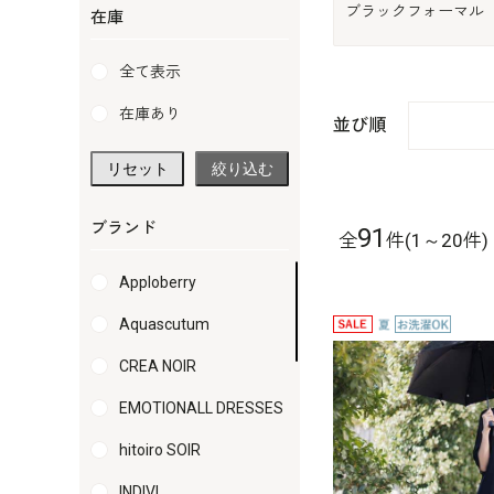
ブラックフォーマル
在庫
全て表示
在庫あり
並び順
リセット
絞り込む
ブランド
91
全
件(1～20件)
Apploberry
Aquascutum
CREA NOIR
EMOTIONALL DRESSES
hitoiro SOIR
INDIVI