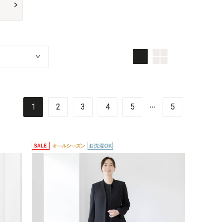
画像大
画像小
TOP画面
…
1
2
3
4
5
5