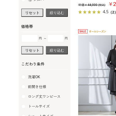
￥2
定価￥
44,000
(税込)
4.5
（2
リセット
絞り込む
価格帯
円
～
円
リセット
絞り込む
こだわり条件
洗濯OK
前開き仕様
ロング丈ワンピース
トールサイズ