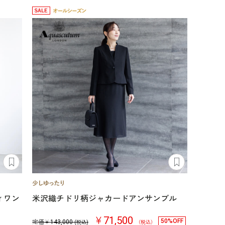
ィワン
米沢織チドリ柄ジャカードアンサンブル
￥71,500
50%OFF
定価￥
143,000
(税込)
（税込）