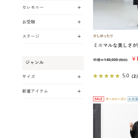
展開
セレモニー
展開
お受験
展開
ステージ
ミニマルな美しさが
￥8
定価￥
143,000
(税込)
ジャンル
展開
5.0
（2
サイズ
展開
新着アイテム