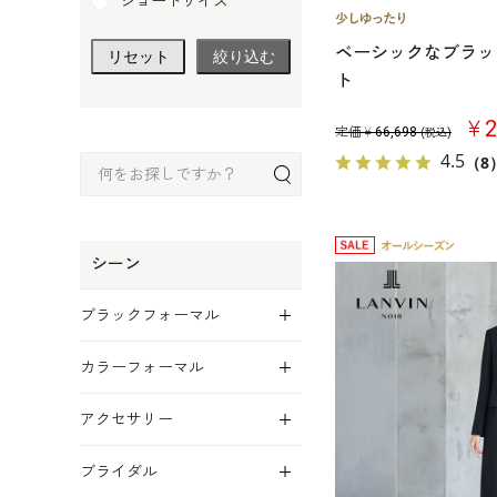
ショートサイズ
ベーシックなブラッ
リセット
絞り込む
ト
￥2
定価￥
66,698
(税込)
4.5
（8
シーン
展開
ブラックフォーマル
展開
カラーフォーマル
展開
アクセサリー
展開
ブライダル