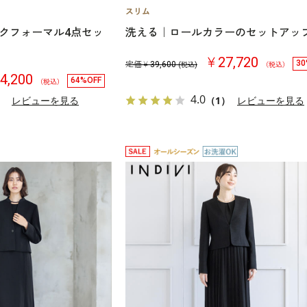
クフォーマル4点セッ
洗える｜ロールカラーのセットアッ
￥27,720
30
定価￥
39,600
(税込)
（税込）
4,200
64%OFF
（税込）
4.0
）
レビューを見る
（1）
レビューを見る