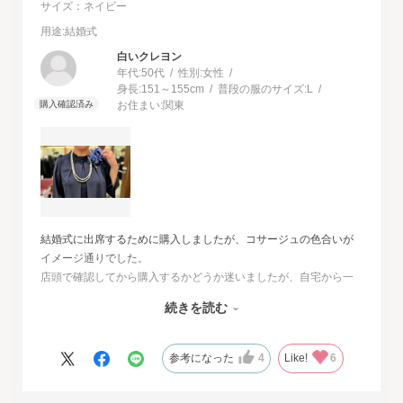
サイズ：ネイビー
用途
:結婚式
白いクレヨン
年代:
50代
性別:
女性
身長:
151～155cm
普段の服のサイズ:
L
お住まい:
関東
結婚式に出席するために購入しましたが、コサージュの色合いが
イメージ通りでした。
店頭で確認してから購入するかどうか迷いましたが、自宅から一
番近い店舗ではネイビーは完売でした。
続きを読む
オンラインショップは写真数が多くじっくりと検討することがで
きました。
また、購入するとすぐに届くのでとても便利だと思いました。
参考になった
4
Like!
6