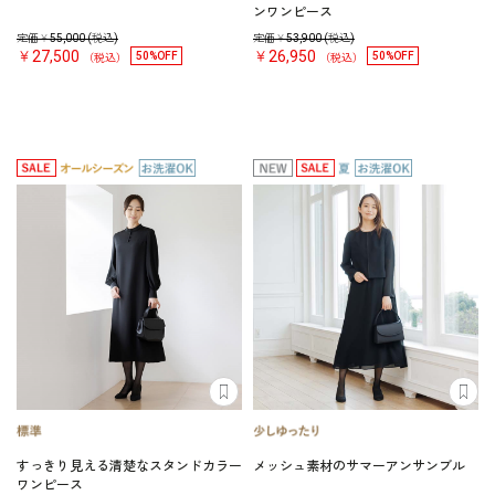
ンワンピース
定価￥
55,000
(税込)
定価￥
53,900
(税込)
￥27,500
￥26,950
50%OFF
50%OFF
（税込）
（税込）
すっきり見える清楚なスタンドカラー
メッシュ素材のサマーアンサンブル
ワンピース