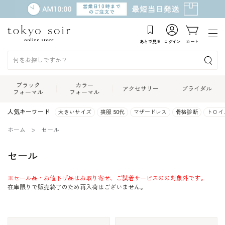
あとで見る
ログイン
カート
ブラック
カラー
アクセサリー
ブライダル
フォーマル
フォーマル
人気キーワード
大きいサイズ
喪服 50代
マザードレス
骨格診断
トロイ
ホーム
セール
セール
※セール品・お値下げ品はお取り寄せ、ご試着サービスのの対象外です。
在庫限りで販売終了のため再入荷はございません。