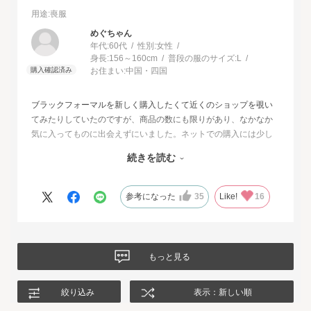
用途
:喪服
めぐちゃん
年代:
60代
性別:
女性
身長:
156～160cm
普段の服のサイズ:
L
お住まい:
中国・四国
ブラックフォーマルを新しく購入したくて近くのショップを覗い
てみたりしていたのですが、商品の数にも限りがあり、なかなか
気に入ってものに出会えずにいました。ネットでの購入には少し
不安もあったのですが、試着サービスがあることで安心して購入
続きを読む
することが出来ました。最初に注文したものはイメージと違って
いて返品させて頂いたのですが、二度目に注文した今回の商品
は、生地もデザインも大満足、これから長く自信をもって着用し
参考になった
35
Like!
16
たいと思います。
もっと見る
絞り込み
表示：新しい順