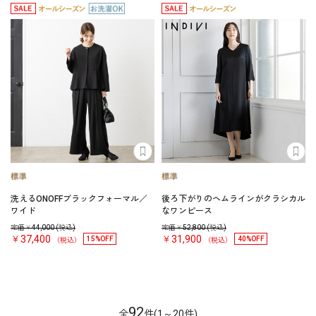
洗えるONOFFブラックフォーマル／
後ろ下がりのヘムラインがクラシカル
ワイド
なワンピース
定価￥
44,000
(税込)
定価￥
52,800
(税込)
￥37,400
￥31,900
15%OFF
40%OFF
（税込）
（税込）
92
全
件(1～20件)