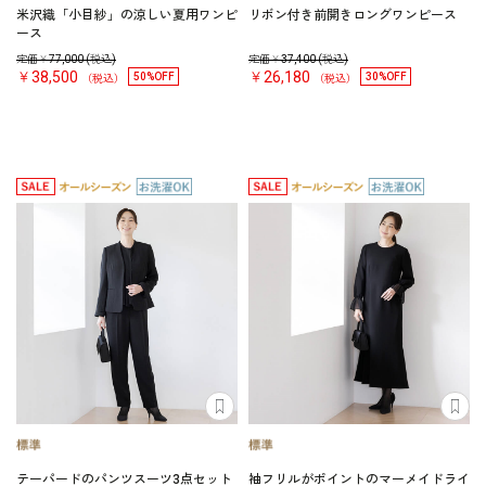
米沢織「小目紗」の涼しい夏用ワンピ
リボン付き前開きロングワンピース
ース
定価￥
77,000
(税込)
定価￥
37,400
(税込)
￥38,500
￥26,180
50%OFF
30%OFF
（税込）
（税込）
テーパードのパンツスーツ3点セット
袖フリルがポイントのマーメイドライ