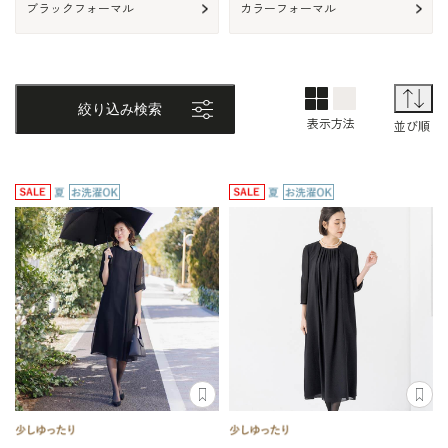
ブラックフォーマル
カラーフォーマル
2列表示
1列表示
TOP画面表
並
絞り込み検索
表示方法
並び順